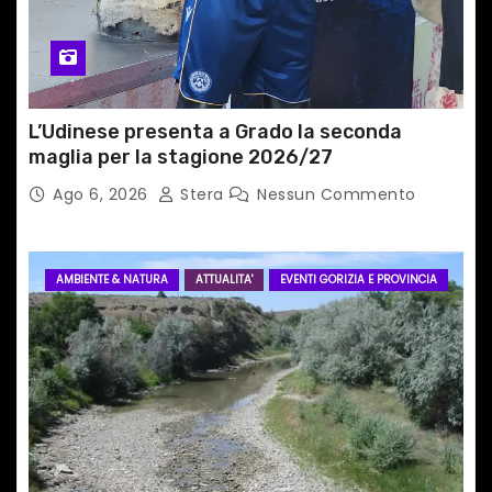
l
i
L’Udinese presenta a Grado la seconda
maglia per la stagione 2026/27
Ago 6, 2026
Stera
Nessun Commento
AMBIENTE & NATURA
ATTUALITA'
EVENTI GORIZIA E PROVINCIA