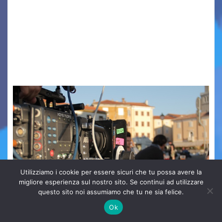
Quattordicesima Edizione Dal 6 al 9 agosto 2026
PIAZZA VERDI, SARTORIO, SAN GIUSTO,
AUSONIA… BLOOD BROTHERS, LOVESICK DUO,
BOUND FOR GLORY, RENATO TAMMI, ANTHONY
BASSO,…
Utilizziamo i cookie per essere sicuri che tu possa avere la
migliore esperienza sul nostro sito. Se continui ad utilizzare
questo sito noi assumiamo che tu ne sia felice.
Ok