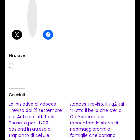
I
n
s
t
a
g
r
a
m
Mi piace:
C
a
r
i
Correlati
c
Le iniziative di Adoces
Adoces Treviso, il Tg2 Rai
a
Treviso dal 21 settembre
“Tutto il bello che c’è” al
per Antonio, atleta di
Ca’ Foncello per
m
Paese, e per i 1700
raccontare le storie di
e
pazienti in attesa di
neomaggiorenni e
n
trapianto di cellule
famiglie che donano