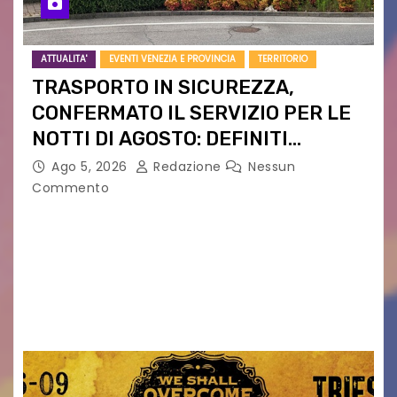
ATTUALITA'
EVENTI VENEZIA E PROVINCIA
TERRITORIO
TRASPORTO IN SICUREZZA,
CONFERMATO IL SERVIZIO PER LE
NOTTI DI AGOSTO: DEFINITI
PERCORSI, FERMATE E ORARIO
Ago 5, 2026
Redazione
Nessun
Commento
Venerdì 7 agosto la prima corsa, obiettivo
ridurre i rischi legati agli spostamenti notturni
Torna il servizio di trasporto notturno dedicato
ai collegamenti con i principali locali di
intrattenimento di…