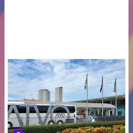
Legambiente Gorizia APS e Legambiente
Monfalcone APS “Circolo Ignazio Zanutto”
desiderano attirare l’attenzione della
cittadinanza e delle Autorità competenti sulla
grave siccità che sta colpendo non solo le
campagne e…