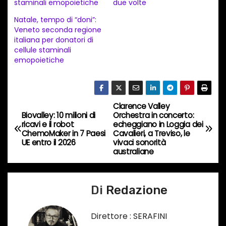
staminali emopoietiche
due volte
t
Natale, tempo di “doni”:
o
Veneto seconda regione
i
italiana per donatori di
n
cellule staminali
emopoietiche
c
o
r
s
Clarence Valley
N
Biovalley: 10 milioni di
Orchestra in concerto:
o
ricavi e il robot
echeggiano in Loggia dei
a
…
ChemoMaker in 7 Paesi
Cavalieri, a Treviso, le
UE entro il 2026
vivaci sonorità
v
australiane
i
Di
Redazione
g
a
Direttore : SERAFINI