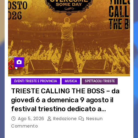
EVENTI TRIESTE E PROVINCIA
MUSICA
SPETTACOLI TRIESTE
TRIESTE CALLING THE BOSS – da
giovedì 6 a domenica 9 agosto il
festival triestino dedicato a
Springsteen
Ago 5, 2026
Redazione
Nessun
Commento
TRIESTE CALLING THE BOSS 2026