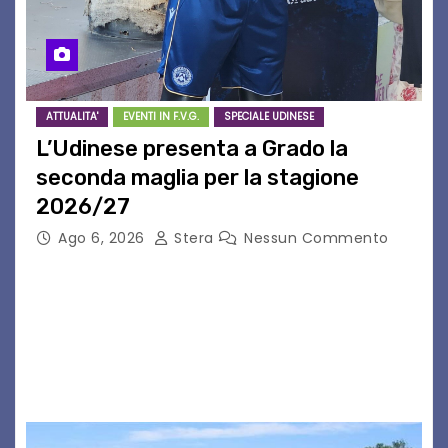
ATTUALITA'
EVENTI IN F.V.G.
SPECIALE UDINESE
L’Udinese presenta a Grado la
seconda maglia per la stagione
2026/27
Ago 6, 2026
Stera
Nessun Commento
GRADO – È stata la splendida cornice di Grado
a ospitare la presentazione della nuova
seconda maglia dell’Udinese per la stagione
2026/27. Un evento che ha richiamato
istituzioni, addetti ai…