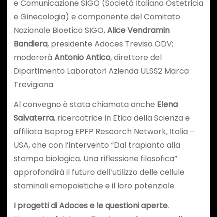
e Comunicazione SIGO (Società Italiana Ostetricia
e Ginecologia) e componente del Comitato
Nazionale Bioetico SIGO,
Alice Vendramin
Bandiera
, presidente Adoces Treviso ODV;
modererà
Antonio Antico
, direttore del
Dipartimento Laboratori Azienda ULSS2 Marca
Trevigiana.
Al convegno è stata chiamata anche
Elena
Salvaterra
, ricercatrice in Etica della Scienza e
affiliata Isoprog EPFP Research Network, Italia –
USA, che con l’intervento “Dal trapianto alla
stampa biologica. Una riflessione filosofica”
approfondirà il futuro dell’utilizzo delle cellule
staminali emopoietiche e il loro potenziale.
I progetti di Adoces e le questioni aperte
.