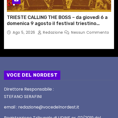
TRIESTE CALLING THE BOSS – da giovedì 6 a
domenica 9 agosto il festival triestino
dedicato a Springsteen
Ago 5, 2026
Redazione
Nessun Commento
VOCE DEL NORDEST
Direttore Responsabile :
STEFANO SERAFINI
email : redazione@vocedelnordest.it
Registrazione Tribunale di UDINE nr. 02/2019 del