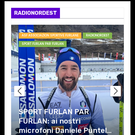
k
a
m
m
RADIONORDEST
ASF ASSOCIAZION SPORTIVE FURLANE
RADIONORDEST
SPORT FURLAN PAR FURLAN
SPORT FURLAN PAR
FURLAN: ai nostri
microfoni Daniele Puntel