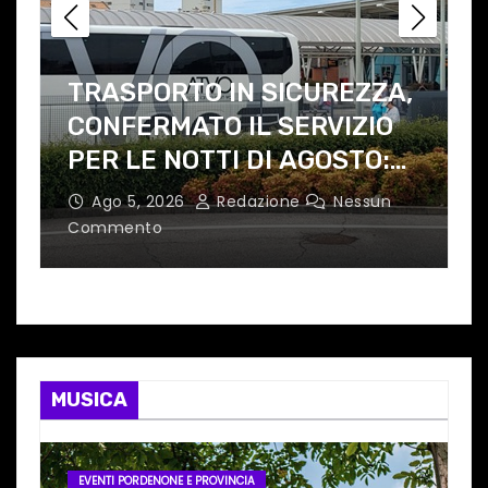
A
TRASPORTO IN SICUREZZA,
CONFERMATO IL SERVIZIO
PER LE NOTTI DI AGOSTO:
d
DEFINITI PERCORSI,
e
Ago 5, 2026
Redazione
Nessun
FERMATE E ORARIO
Commento
C
MUSICA
EVENTI PORDENONE E PROVINCIA