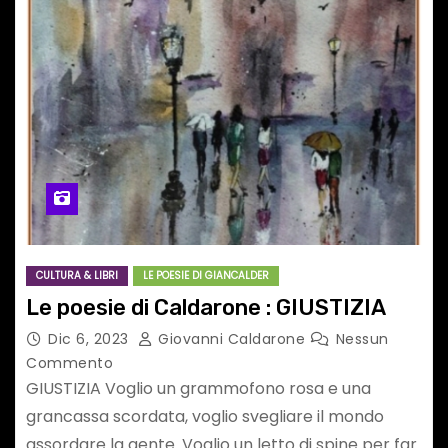
CULTURA & LIBRI
LE POESIE DI GIANCALDER
Le poesie di Caldarone : GIUSTIZIA
Dic 6, 2023
Giovanni Caldarone
Nessun
Commento
GIUSTIZIA Voglio un grammofono rosa e una
grancassa scordata, voglio svegliare il mondo
assordare la gente. Voglio un letto di spine per far