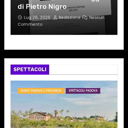
di Pietro Nigro
d
Lug 26, 2026
Redazione
Nessun
Commento
C
SPETTACOLI
EVENTI PADOVA E PROVINCIA
SPETTACOLI PADOVA