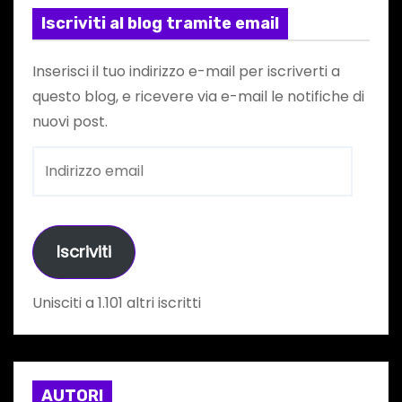
Iscriviti al blog tramite email
Inserisci il tuo indirizzo e-mail per iscriverti a
questo blog, e ricevere via e-mail le notifiche di
nuovi post.
I
n
d
i
Iscriviti
r
i
Unisciti a 1.101 altri iscritti
z
z
o
e
AUTORI