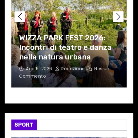
o
WIZZA PARK FEST 2026:
Incontri di teatro e danza
nella natura urbana
L
Ago 5, 2026
Redazione
Nessun
Commento
C
SPORT