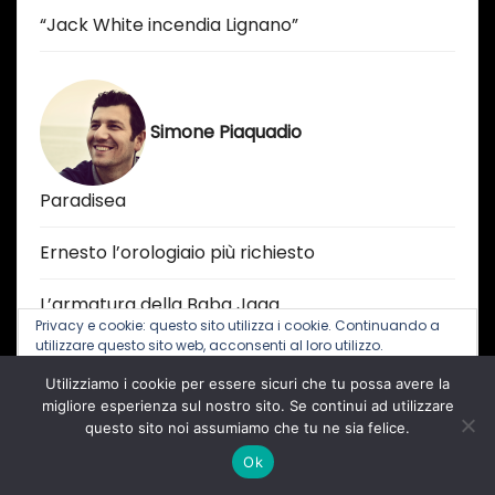
“Jack White incendia Lignano”
Simone Piaquadio
Paradisea
Ernesto l’orologiaio più richiesto
L’armatura della Baba Jaga
Privacy e cookie: questo sito utilizza i cookie. Continuando a
utilizzare questo sito web, acconsenti al loro utilizzo.
Utilizziamo i cookie per essere sicuri che tu possa avere la
Per ulteriori informazioni, anche sul controllo dei cookie, leggi
qui:
Informativa sui cookie
migliore esperienza sul nostro sito. Se continui ad utilizzare
Stera
questo sito noi assumiamo che tu ne sia felice.
Ok
L’Udinese presenta a Grado la seconda maglia