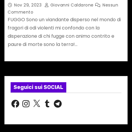
Nov 29, 2023
Giovanni Caldarone
Nessun
Commento
FUGGO Sono un viandante disperso nel mondo di
fragori di odi violenti mi confondo con la
disperazione di chi fugge con animo contrito e
paure di morte sono la terra!…
Seguici sui SOCIAL
F
I
X
T
T
a
n
u
e
c
s
m
l
e
t
b
e
b
a
l
g
o
g
r
r
o
r
a