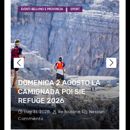
EVENTI BELLUNO E PROVINCIA
SPORT
I
DOMENICA 2 AGOSTO LA
A
CAMIGNADA POI SIE
REFUGE 2026
p
A
Lug 31, 2026
Redazione
Nessun
Commento
C