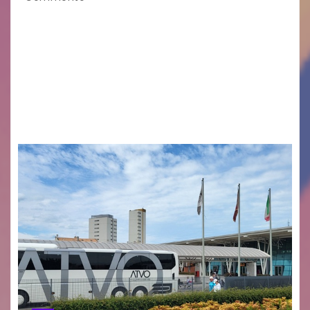
Legambiente Gorizia APS e Legambiente
Monfalcone APS “Circolo Ignazio Zanutto”
desiderano attirare l’attenzione della
cittadinanza e delle Autorità competenti sulla
grave siccità che sta colpendo non solo le
campagne e…