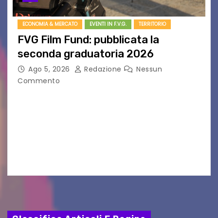
ECONOMIA & MERCATO
EVENTI IN F.V.G.
TERRITORIO
FVG Film Fund: pubblicata la
seconda graduatoria 2026
Ago 5, 2026
Redazione
Nessun
Commento
Aperta la terza e ultima call dell’anno per le
produzioni audiovisive Online gli esiti della
seconda finestra del Film Fund promosso dalla
Friuli Venezia Giulia Film Commission –
PromoTurismoFVG. Le…