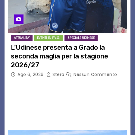
ATTUALITA'
EVENTI IN F.V.G.
SPECIALE UDINESE
L’Udinese presenta a Grado la
seconda maglia per la stagione
2026/27
Ago 6, 2026
Stera
Nessun Commento
GRADO – È stata la splendida cornice di Grado
a ospitare la presentazione della nuova
seconda maglia dell’Udinese per la stagione
2026/27. Un evento che ha richiamato
istituzioni, addetti ai…