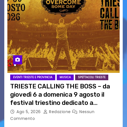
EVENTI TRIESTE E PROVINCIA
MUSICA
SPETTACOLI TRIESTE
TRIESTE CALLING THE BOSS – da
giovedì 6 a domenica 9 agosto il
festival triestino dedicato a
Springsteen
Ago 5, 2026
Redazione
Nessun
Commento
TRIESTE CALLING THE BOSS 2026