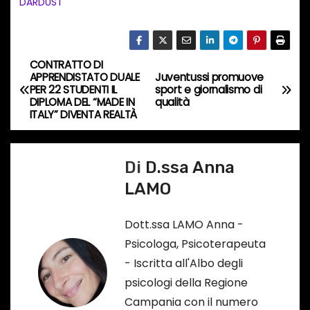
DARDUST
i
n
c
CONTRATTO DI
o
N
APPRENDISTATO DUALE
Juventussi promuove
r
PER 22 STUDENTI IL
sport e giornalismo di
a
DIPLOMA DEL “MADE IN
qualità
s
ITALY” DIVENTA REALTÀ
o
v
…
i
Di
D.ssa Anna
g
LAMO
a
Dott.ssa LAMO Anna -
z
Psicologa, Psicoterapeuta
- Iscritta all'Albo degli
i
psicologi della Regione
o
Campania con il numero