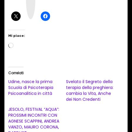
g
r
a
m
Mi piace:
C
a
r
i
Correlati
c
Udine, nasce la prima
Svelato il Segreto della
a
Scuola di Psicoterapia
terapia della preghiera:
Psicoanalitica in città
cambia la Vita, Anche
m
dei Non Credenti
e
JESOLO, FESTIVAL “AQUA”:
n
PROSSIMI INCONTRI CON
t
AGNESE SCAPPINI, ANDREA
VANZO, MAURO CORONA,
o