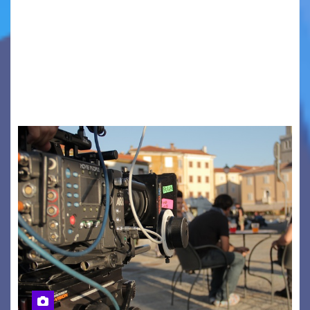
Quattordicesima Edizione Dal 6 al 9 agosto 2026
PIAZZA VERDI, SARTORIO, SAN GIUSTO,
AUSONIA… BLOOD BROTHERS, LOVESICK DUO,
BOUND FOR GLORY, RENATO TAMMI, ANTHONY
BASSO,…