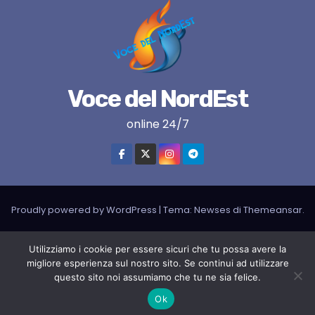
Voce del NordEst
online 24/7
Proudly powered by WordPress
|
Tema:
Newses
di
Themeansar
.
VNE su instagram
VNE su Twitter
VNE su FB
Blogger
Utilizziamo i cookie per essere sicuri che tu possa avere la
LIVE RADIO
RADIONORDEST
Il mio account
migliore esperienza sul nostro sito. Se continui ad utilizzare
questo sito noi assumiamo che tu ne sia felice.
SPORT FURLAN PAR FURLAN – In collaborazione con A.S.F.
Ok