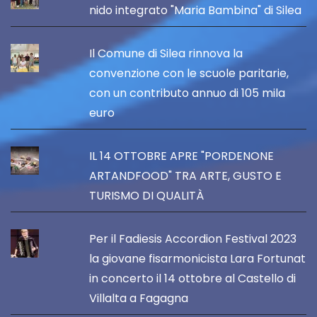
nido integrato "Maria Bambina" di Silea
Il Comune di Silea rinnova la
convenzione con le scuole paritarie,
con un contributo annuo di 105 mila
euro
IL 14 OTTOBRE APRE "PORDENONE
ARTANDFOOD" TRA ARTE, GUSTO E
TURISMO DI QUALITÀ
Per il Fadiesis Accordion Festival 2023
la giovane fisarmonicista Lara Fortunat
in concerto il 14 ottobre al Castello di
Villalta a Fagagna