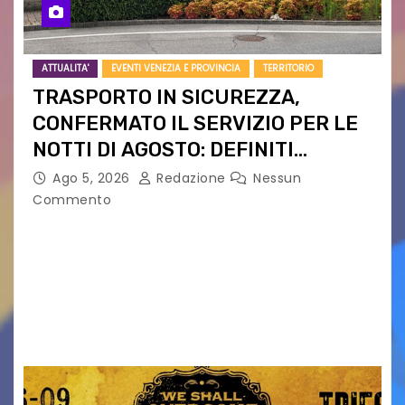
ATTUALITA'
EVENTI VENEZIA E PROVINCIA
TERRITORIO
TRASPORTO IN SICUREZZA,
CONFERMATO IL SERVIZIO PER LE
NOTTI DI AGOSTO: DEFINITI
PERCORSI, FERMATE E ORARIO
Ago 5, 2026
Redazione
Nessun
Commento
Venerdì 7 agosto la prima corsa, obiettivo
ridurre i rischi legati agli spostamenti notturni
Torna il servizio di trasporto notturno dedicato
ai collegamenti con i principali locali di
intrattenimento di…