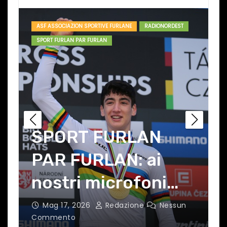
ASF ASSOCIAZION SPORTIVE FURLANE
RADIONORDEST
SPORT FURLAN PAR FURLAN
SPORT FURLAN
PAR FURLAN: ai
nostri microfoni
Daniele Puntel
Mag 11, 2026
Redazione
Nessun
Commento
C