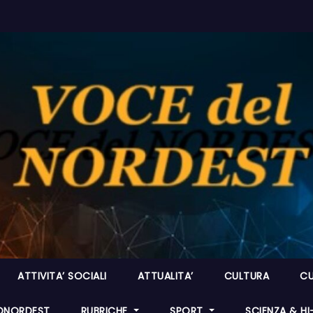
ATTIVITA’ SOCIALI
ATTUALITA’
CULTURA
CU
ONORDEST
RUBRICHE
SPORT
SCIENZA & H