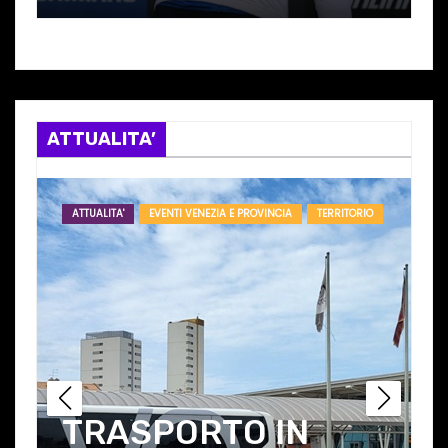
I
con NICOLA ‘ZEZO’
ROMANIN
ATTUALITA’
ATTUALITA'
ECONOMIA & MERCATO
EVENTI TREVISO E PROVINCIA
Vacanze in