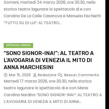
Domani, martedì 24 marzo 2026, ore 20.30, nello
to
SICUREZZA,
storico teatro lagunare lo spettacolo di e con
CONFERMATO IL
Carolina De La Calle Casanova e Manuela Fischietti
“TUTTO SU DI LUI”: AL TEATRO…
SERVIZIO PER LE
Nessun
Ago 5, 2026
Redazione
Nessun
Commento
NOTTI DI AGOSTO:
SPETTACOLI VENEZIA
DEFINITI
“SONO SIGNOR-INA!”: AL TEATRO A
PERCORSI,
L’AVOGARIA DI VENEZIA IL MITO DI
ANNA MARCHESINI
FERMATE E
Mar 15, 2026
Redazione
Nessun Commento
Martedì 17 marzo 2026, ore 20.30, nello storico
ORARIO
teatro lagunare lo spettacolo di e con Maria
EVENTI VERONA E PROVINCIA
MUSICA
Carolina Nardino “SONO SIGNOR-INA!”: AL TEATRO A
SPETTACOLI IN VENETO
L’AVOGARIA DI VENEZIA IL MITO DI ANNA…