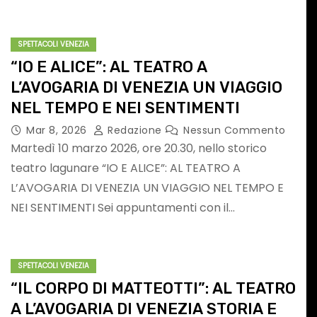
SPETTACOLI VENEZIA
“IO E ALICE”: AL TEATRO A
L’AVOGARIA DI VENEZIA UN VIAGGIO
ING
MusicalBrolo – il 9
NEL TEMPO E NEI SENTIMENTI
a
agosto in concert
Mar 8, 2026
Redazione
Nessun Commento
Martedì 10 marzo 2026, ore 20.30, nello storico
Mauro Ottolini &
teatro lagunare “IO E ALICE”: AL TEATRO A
L’AVOGARIA DI VENEZIA UN VIAGGIO NEL TEMPO E
gosto
Orchestra
Nessun
Ago 5, 2026
Redazione
Nessun
NEI SENTIMENTI Sei appuntamenti con il…
Commento
stino
Ottovolante
SPETTACOLI VENEZIA
“IL CORPO DI MATTEOTTI”: AL TEATRO
A L’AVOGARIA DI VENEZIA STORIA E