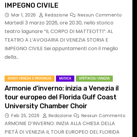
IMPEGNO CIVILE
Mar 1, 2026
Redazione
Nessun Commento
Martedì 3 marzo 2026, ore 20.30, nello storico
ATTUALITA'
PAGELLONE
SPORT
teatro lagunare “IL CORPO DI MATTEOTTI”: AL
TEATRO A L’AVOGARIA DI VENEZIA STORIA E
IMPEGNO CIVILE Sei appuntamenti con il meglio
della…
EVENTI VENEZIA E PROVINCIA
MUSICA
SPETTACOLI VENEZIA
Armonie d’inverno: inizia a Venezia il
Formula 1: il
tour europeo del Florida Gulf Coast
University Chamber Choir
pagellONE
Feb 25, 2026
Redazione
Nessun Commento
dell’Hungaroring
ARMONIE D’INVERNO: INIZIA ALLA CHIESA DELLA
PIETÀ DI VENEZIA IL TOUR EUROPEO DEL FLORIDA
LLA
2026
Nessun
Lug 26, 2026
F1 Addicted
Nessun