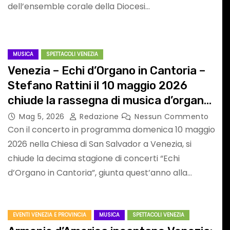
dell’ensemble corale della Diocesi…
DIONORDEST
ASF ASSOCIAZION SPORTIVE FURLANE
RADIONORDEST
SPORT FURLAN PAR FURLAN
MUSICA
SPETTACOLI VENEZIA
Venezia – Echi d’Organo in Cantoria –
Stefano Rattini il 10 maggio 2026
chiude la rassegna di musica d’organo
curata da Massimo Bisson
Mag 5, 2026
Redazione
Nessun Commento
Con il concerto in programma domenica 10 maggio
N
SPORT FURLAN
2026 nella Chiesa di San Salvador a Venezia, si
i
PAR FURLAN: ai
chiude la decima stagione di concerti “Echi
d’Organo in Cantoria”, giunta quest’anno alla…
ni
nostri microfoni
l
Daniele Puntel
Nessun
Mag 17, 2026
Redazione
Nessun
EVENTI VENEZIA E PROVINCIA
MUSICA
SPETTACOLI VENEZIA
Commento