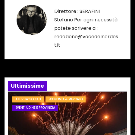
g
Direttore : SERAFINI
a
Stefano Per ogni necessità
potete scrivere a :
z
redazione@vocedelnordes
i
t.it
o
n
e
Ultimissime
a
ATTIVITA' SOCIALI
ECONOMIA & MERCATO
r
EVENTI UDINE E PROVINCIA
t
i