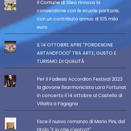
Il Comune di Silea rinnova la
convenzione con le scuole paritarie,
con un contributo annuo di 105 mila
euro
IL 14 OTTOBRE APRE "PORDENONE
ARTANDFOOD" TRA ARTE, GUSTO E
TURISMO DI QUALITÀ
Per il Fadiesis Accordion Festival 2023
la giovane fisarmonicista Lara Fortunat
in concerto il 14 ottobre al Castello di
Villalta a Fagagna
Esce il nuovo romanzo di Mario Pini, dal
titolo "E io che c'entro?"