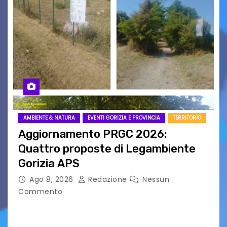
AMBIENTE & NATURA
EVENTI GORIZIA E PROVINCIA
TERRITORIO
Aggiornamento PRGC 2026:
Quattro proposte di Legambiente
Gorizia APS
Ago 8, 2026
Redazione
Nessun
Commento
Il 25 luglio scadeva la possibilità di fare delle
osservazioni al PRGC di Gorizia in fase di