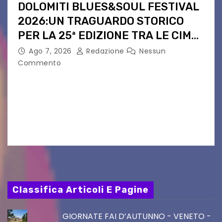
DOLOMITI BLUES&SOUL FESTIVAL
2026:UN TRAGUARDO STORICO
PER LA 25ª EDIZIONE TRA LE CIME
PATRIMONIO UNESCO
Ago 7, 2026
Redazione
Nessun
Commento
Il Dolomiti Blues&Soul Festival celebra nel 2026
un traguardo leggendario: la sua 25ª edizione.
Un quarto di secolo di grande musica che torna
a far vibrare il cuore delle Dolomiti…
Classifica Articoli E Pagine
GIORNATE FAI D’AUTUNNO - VENETO -