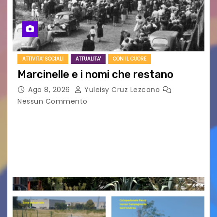
ATTIVITA' SOCIALI
ATTUALITA'
CON IL CUORE
Marcinelle e i nomi che restano
Ago 8, 2026
Yuleisy Cruz Lezcano
Nessun Commento
Tizio, Caio, Sempronio… e poi ancora un nome,
poi un altro, si forma un elenco lungo dal quale i
nomi scappano, scivolano fuori dalla pagina, la
carta che non basta…