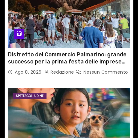
c
o
l
i
Distretto del Commercio Palmarino: grande
successo per la prima festa delle imprese
del territorio
Ago 8, 2026
Redazione
Nessun Commento
SPETTACOLI UDINE