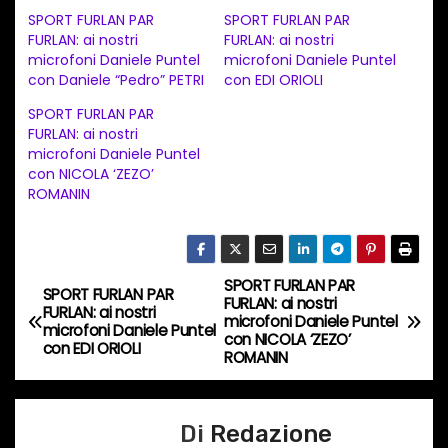
c
SPORT FURLAN PAR
SPORT FURLAN PAR
a
FURLAN: ai nostri
FURLAN: ai nostri
microfoni Daniele Puntel
microfoni Daniele Puntel
m
con Daniele “Pedro” PETRI
con EDI ORIOLI
e
SPORT FURLAN PAR
n
FURLAN: ai nostri
t
microfoni Daniele Puntel
con NICOLA ‘ZEZO’
o
ROMANIN
i
n
c
SPORT FURLAN PAR
o
N
SPORT FURLAN PAR
FURLAN: ai nostri
FURLAN: ai nostri
r
microfoni Daniele Puntel
a
microfoni Daniele Puntel
con NICOLA ‘ZEZO’
s
con EDI ORIOLI
ROMANIN
o
v
…
i
Di
Redazione