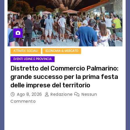
ATTIVITA' SOCIALI
ECONOMIA & MERCATO
EVENTI UDINE E PROVINCIA
Distretto del Commercio Palmarino:
grande successo per la prima festa
delle imprese del territorio
Ago 8, 2026
Redazione
Nessun
Commento
Sommariva: «Una serata che ha restituito il
valore di chi ogni giorno costruisce il Palmarino
con passione, ricerca e lavoro» PALMANOVA, 8