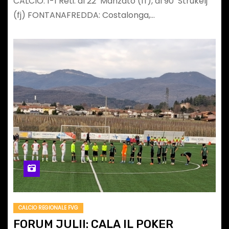
CALCIO: 1-1 Reti: al 22’ Manzato (ff), al 90’ Strukelj
(fj) FONTANAFREDDA: Costalonga,…
CALCIO REGIONALE FVG
FORUM JULII: CALA IL POKER