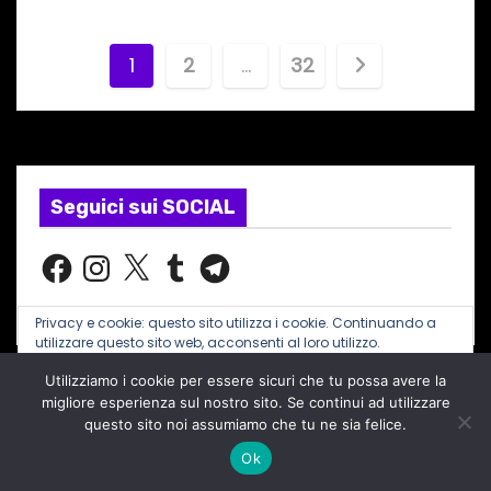
P
1
2
…
32
a
g
i
Seguici sui SOCIAL
n
F
I
X
T
T
a
n
u
e
a
c
s
m
l
e
t
b
e
Privacy e cookie: questo sito utilizza i cookie. Continuando a
b
a
l
g
z
o
g
r
r
utilizzare questo sito web, acconsenti al loro utilizzo.
o
r
a
i
k
a
m
Utilizziamo i cookie per essere sicuri che tu possa avere la
Per ulteriori informazioni, anche sul controllo dei cookie, leggi
m
qui:
Informativa sui cookie
migliore esperienza sul nostro sito. Se continui ad utilizzare
RADIONORDEST
o
questo sito noi assumiamo che tu ne sia felice.
Ok
n