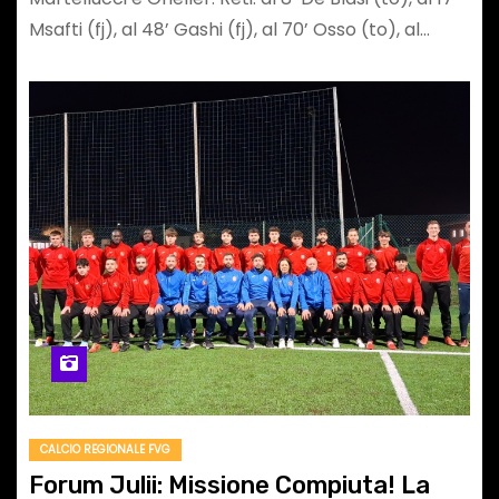
Msafti (fj), al 48’ Gashi (fj), al 70’ Osso (to), al…
CALCIO REGIONALE FVG
Forum Julii: Missione Compiuta! La