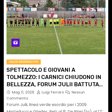
CALCIO REGIONALE FVG
SPETTACOLO E GIOVANI A
TOLMEZZO: I CARNICI CHIUDONO IN
BELLEZZA, FORUM JULII BATTUTA
4-3
Mag 11, 2026
Luigi Ferraro
Nessun
Commento
Forum Julii, linea verde esordio per i 2009
Martellucci e Gheller. Reti: al 8’ De Blasi (to), al 17’