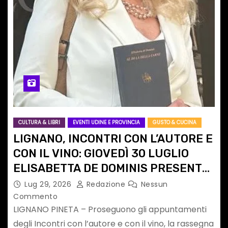
CULTURA & LIBRI
EVENTI UDINE E PROVINCIA
GUSTO & CUCINA
LIGNANO, INCONTRI CON L’AUTORE E
CON IL VINO: GIOVEDÌ 30 LUGLIO
ELISABETTA DE DOMINIS PRESENTA
“AL DI LÀ DELLA CARNE”
Lug 29, 2026
Redazione
Nessun
Commento
LIGNANO PINETA – Proseguono gli appuntamenti
degli Incontri con l’autore e con il vino, la rassegna