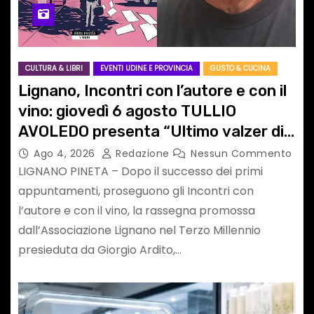
CULTURA & LIBRI
EVENTI UDINE E PROVINCIA
GUSTO & CUCINA
Lignano, Incontri con l’autore e con il
vino: giovedì 6 agosto TULLIO
AVOLEDO presenta “Ultimo valzer di
una ragazza perbene. Un’indagine
Ago 4, 2026
Redazione
Nessun Commento
dell’avvocato Contrada”
LIGNANO PINETA – Dopo il successo dei primi
appuntamenti, proseguono gli Incontri con
l’autore e con il vino, la rassegna promossa
dall’Associazione Lignano nel Terzo Millennio
presieduta da Giorgio Ardito,…