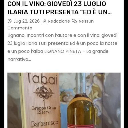
CON IL VINO: GIOVEDÌ 23 LUGLIO
ILARIA TUTI PRESENTA “ED È UN
POCO LA NOTTE E UN POCO L’ALBA”
Lug 22, 2026
Redazione
Nessun
Commento
Lignano, Incontri con l’autore e con il vino: giovedì
23 luglio Ilaria Tuti presenta Ed è un poco la notte
e un poco l’alba LIGNANO PINETA – La grande
narrativa…