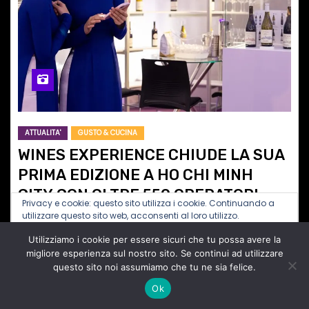
ATTUALITA'
GUSTO & CUCINA
WINES EXPERIENCE CHIUDE LA SUA
PRIMA EDIZIONE A HO CHI MINH
CITY CON OLTRE 550 OPERATORI
Privacy e cookie: questo sito utilizza i cookie. Continuando a
QUALIFICATI
Lug 1, 2026
Redazione
Nessun Commento
utilizzare questo sito web, acconsenti al loro utilizzo.
Buyer provenienti da Vietnam, Thailandia,
Utilizziamo i cookie per essere sicuri che tu possa avere la
Per ulteriori informazioni, anche sul controllo dei cookie, leggi
Singapore, Malesia, Indonesia, Cambogia e Laos
qui:
Informativa sui cookie
migliore esperienza sul nostro sito. Se continui ad utilizzare
questo sito noi assumiamo che tu ne sia felice.
hanno incontrato oltre 80 produttori italiani in due
Ok
giornate dedicate a business, formazione e