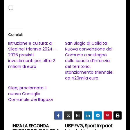
C
a
r
i
Correlati
c
Istruzione e cultura: a
San Biagio di Callalta:
a
Silea nel triennio 2024 –
Nuova convenzione del
2026 previsti
Comune a sostegno
m
investimenti per oltre 2
delle scuole d’infanzia
e
milioni di euro
del territorio,
n
stanziamento triennale
da 420mila euro
t
Silea, proclamato il
o
nuovo Consiglio
i
Comunale dei Ragazzi
n
c
o
INIZA LA SECONDA
UISP FVG, Sport Impact
N
r