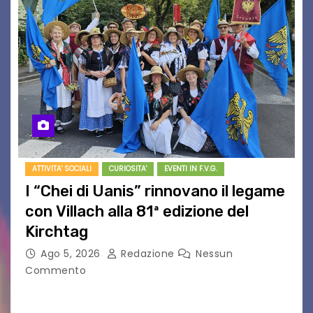
ATTIVITA' SOCIALI
CURIOSITA'
EVENTI IN F.V.G.
I “Chei di Uanis” rinnovano il legame
con Villach alla 81ª edizione del
Kirchtag
Ago 5, 2026
Redazione
Nessun
Commento
VILLACO/JANNIS – Anche quest’anno il gruppo
folkloristico “Chei di Uanis” ha rinnovato la sua