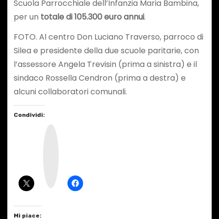
Scuola Parrocchiale dell’Infanzia Maria Bambina,
per un
totale di 105.300 euro annui
.
FOTO. Al centro Don Luciano Traverso, parroco di
Silea e presidente della due scuole paritarie, con
l’assessore Angela Trevisin (prima a sinistra) e il
sindaco Rossella Cendron (prima a destra) e
alcuni collaboratori comunali.
Condividi:
I
n
s
t
a
g
r
a
m
Mi piace: