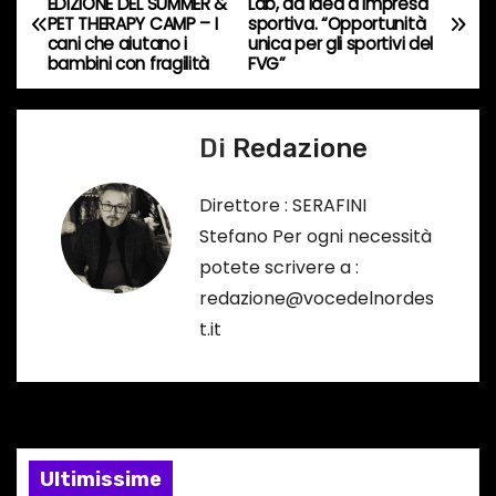
EDIZIONE DEL SUMMER &
Lab, da idea a impresa
PET THERAPY CAMP – I
sportiva. “Opportunità
s
a
cani che aiutano i
unica per gli sportivi del
o
bambini con fragilità
FVG”
v
…
i
Di
Redazione
g
Direttore : SERAFINI
a
Stefano Per ogni necessità
potete scrivere a :
z
redazione@vocedelnordes
i
t.it
o
n
e
Ultimissime