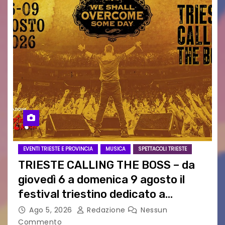
EVENTI TRIESTE E PROVINCIA
MUSICA
SPETTACOLI TRIESTE
TRIESTE CALLING THE BOSS – da
giovedì 6 a domenica 9 agosto il
festival triestino dedicato a
Springsteen
Ago 5, 2026
Redazione
Nessun
Commento