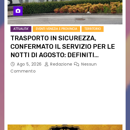
ATTUALITA'
EVENTI VENEZIA E PROVINCIA
TERRITORIO
TRASPORTO IN SICUREZZA,
CONFERMATO IL SERVIZIO PER LE
NOTTI DI AGOSTO: DEFINITI
PERCORSI, FERMATE E ORARIO
Ago 5, 2026
Redazione
Nessun
Commento
Venerdì 7 agosto la prima corsa, obiettivo
ridurre i rischi legati agli spostamenti notturni
Torna il servizio di trasporto notturno dedicato
ai collegamenti con i principali locali di
intrattenimento di…