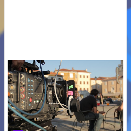
TRIESTE CALLING THE BOSS 2026
Quattordicesima Edizione Dal 6 al 9 agosto 2026
PIAZZA VERDI, SARTORIO, SAN GIUSTO,
AUSONIA… BLOOD BROTHERS, LOVESICK DUO,
BOUND FOR GLORY, RENATO TAMMI, ANTHONY
BASSO,…