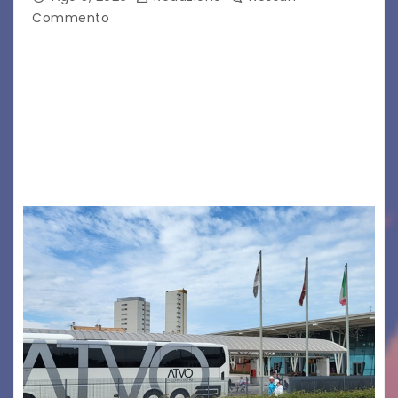
Commento
Legambiente Gorizia APS e Legambiente
Monfalcone APS “Circolo Ignazio Zanutto”
desiderano attirare l’attenzione della
cittadinanza e delle Autorità competenti sulla
grave siccità che sta colpendo non solo le
campagne e…