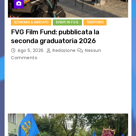
ECONOMIA & MERCATO
EVENTI IN F.V.G.
TERRITORIO
FVG Film Fund: pubblicata la
seconda graduatoria 2026
Ago 5, 2026
Redazione
Nessun
Commento
Aperta la terza e ultima call dell’anno per le
produzioni audiovisive Online gli esiti della
seconda finestra del Film Fund promosso dalla
Friuli Venezia Giulia Film Commission –
PromoTurismoFVG. Le…