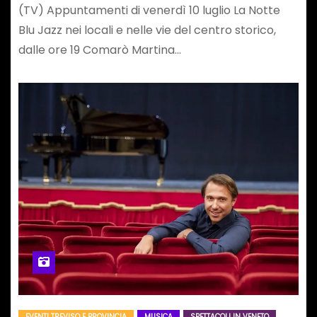
(TV) Appuntamenti di venerdì 10 luglio La Notte
Blu Jazz nei locali e nelle vie del centro storico,
dalle ore 19 Comarò Martina…
EVENTI TREVISO E PROVINCIA
MUSICA
SPETTACOLI IN VENETO