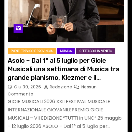
EVENTI TREVISO E PROVINCIA
MUSICA
SPETTACOLI IN VENETO
Asolo – Dal 1° al 5 luglio per Gioie
Musicali una settimana di Musica tra
grande pianismo, Klezmer e il
concerto all’alba
Giu 30, 2026
Redazione
Nessun
Commento
GIOIE MUSICALI 2026 XXII FESTIVAL MUSICALE
INTERNAZIONALE GIOVANILEPREMIO GIOIE
MUSICALI – VII EDIZIONE “TUTTI in UNO” 25 maggio
– 12 luglio 2026 ASOLO – Dal 1° al 5 luglio per…