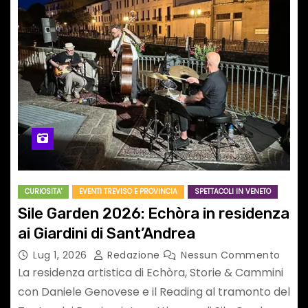
CURIOSITA'
EVENTI TREVISO E PROVINCIA
SPETTACOLI IN VENETO
Sile Garden 2026: Echòra in residenza
ai Giardini di Sant’Andrea
Lug 1, 2026
Redazione
Nessun Commento
La residenza artistica di Echòra, Storie & Cammini
con Daniele Genovese e il Reading al tramonto del