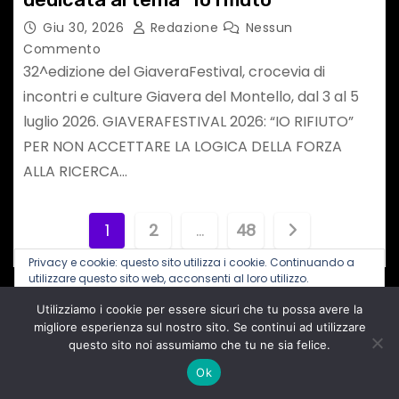
Giu 30, 2026
Redazione
Nessun
Commento
32^edizione del GiaveraFestival, crocevia di
incontri e culture Giavera del Montello, dal 3 al 5
luglio 2026. GIAVERAFESTIVAL 2026: “IO RIFIUTO”
PER NON ACCETTARE LA LOGICA DELLA FORZA
ALLA RICERCA…
P
1
2
…
48
a
Privacy e cookie: questo sito utilizza i cookie. Continuando a
utilizzare questo sito web, acconsenti al loro utilizzo.
g
Utilizziamo i cookie per essere sicuri che tu possa avere la
Per ulteriori informazioni, anche sul controllo dei cookie, leggi
qui:
Informativa sui cookie
migliore esperienza sul nostro sito. Se continui ad utilizzare
i
Seguici sui SOCIAL
questo sito noi assumiamo che tu ne sia felice.
n
Ok
F
I
X
T
T