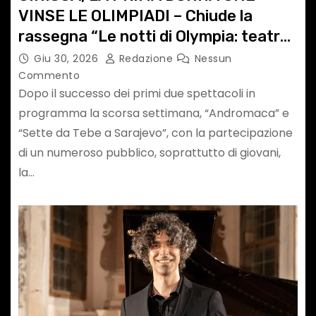
VINSE LE OLIMPIADI – Chiude la
rassegna “Le notti di Olympia: teatro
sotto le stelle” – GIOVEDI’ 2 LUGLIO A
Giu 30, 2026
Redazione
Nessun
MOGLIANO VENETO
Commento
Dopo il successo dei primi due spettacoli in
programma la scorsa settimana, “Andromaca” e
“Sette da Tebe a Sarajevo”, con la partecipazione
di un numeroso pubblico, soprattutto di giovani,
la…