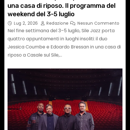
una casa di riposo. Il programma del
weekend del 3-5 luglio
Lug 2, 2026
Redazione
Nessun Commento
Nel fine settimana del 3–5 luglio, Sile Jazz porta
quattro appuntamenti in luoghi insoliti: il duo
Jessica Coumbe e Edoardo Bressan in una casa di
riposo a Casale sul Sile,…