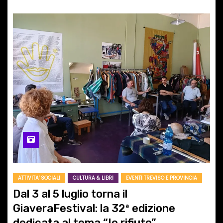
ATTIVITA' SOCIALI
CULTURA & LIBRI
EVENTI TREVISO E PROVINCIA
Dal 3 al 5 luglio torna il
GiaveraFestival: la 32ª edizione
dedicata al tema “Io rifiuto”