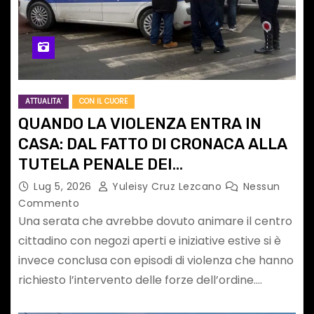
ATTUALITA'
CON IL CUORE
QUANDO LA VIOLENZA ENTRA IN
CASA: DAL FATTO DI CRONACA ALLA
TUTELA PENALE DEI
MALTRATTAMENTI IN FAMIGLIA
Lug 5, 2026
Yuleisy Cruz Lezcano
Nessun
Commento
Una serata che avrebbe dovuto animare il centro
cittadino con negozi aperti e iniziative estive si è
invece conclusa con episodi di violenza che hanno
richiesto l’intervento delle forze dell’ordine.…