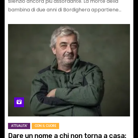
silenzio ancora più assordante. La morte della
bambina di due anni di Bordighera appartiene…
ATTUALITA'
CON IL CUORE
Dare un nome a chi non torna a casa: