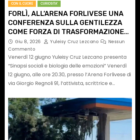
CON IL CUORE
CURIOSITA'
FORLÌ, ALL’ARENA FORLIVESE UNA
CONFERENZA SULLA GENTILEZZA
COME FORZA DI TRASFORMAZIONE
UMANA
Giu 8, 2026
Yuleisy Cruz Lezcano
Nessun
Commento
Venerdì 12 giugno Yuleisy Cruz Lezcano presenta
“Sinapsi sociali e biologia delle emozioni” Venerdì
12 giugno, alle ore 20.30, presso l’Arena Forlivese di
via Giorgio Regnoli 91, l’attivista, scrittrice e…