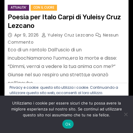
ATTUALITA'
CON IL CUORE
Poesia per Italo Carpi di Yuleisy Cruz
Lezcano
Apr 9, 2026
Yuleisy Cruz Lezcano
Nessun
Commento
Eco di un rantolo Dall’uscio di un
incubochiamarono l’uomo,era la morte e disse:
“Dimmi, verrai a vedere la tua anima con me?”
Giunse nel suo respiro una stretta,e avanzò
nell’incubo…
Privacy e cookie: questo sito utilizza i cookie. Continuando a
utilizzare questo sito web, acconsenti al loro utilizzo.
P
1
2
Utilizziamo i cookie per essere sicuri che tu possa avere la
Per ulteriori informazioni, anche sul controllo dei cookie, leggi
qui:
Informativa sui cookie
migliore esperienza sul nostro sito. Se continui ad utilizzare
a
questo sito noi assumiamo che tu ne sia felice.
Ok
g