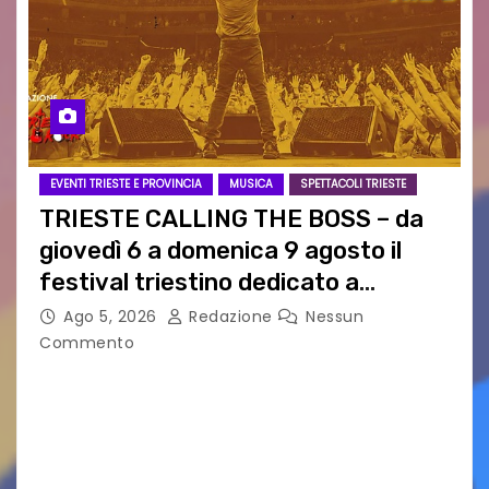
EVENTI TRIESTE E PROVINCIA
MUSICA
SPETTACOLI TRIESTE
TRIESTE CALLING THE BOSS – da
giovedì 6 a domenica 9 agosto il
festival triestino dedicato a
Springsteen
Ago 5, 2026
Redazione
Nessun
Commento
TRIESTE CALLING THE BOSS 2026
Quattordicesima Edizione Dal 6 al 9 agosto 2026
PIAZZA VERDI, SARTORIO, SAN GIUSTO,
AUSONIA… BLOOD BROTHERS, LOVESICK DUO,