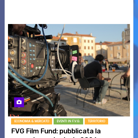
BOUND FOR GLORY, RENATO TAMMI, ANTHONY
BASSO,…
ECONOMIA & MERCATO
EVENTI IN F.V.G.
TERRITORIO
FVG Film Fund: pubblicata la