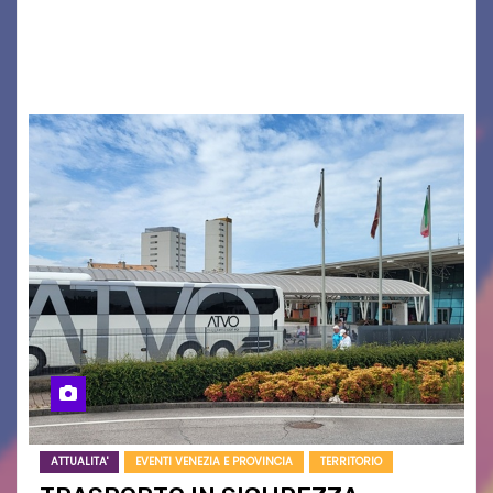
cittadinanza e delle Autorità competenti sulla
grave siccità che sta colpendo non solo le
campagne e…
ATTUALITA'
EVENTI VENEZIA E PROVINCIA
TERRITORIO