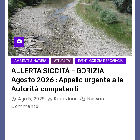
AMBIENTE & NATURA
ATTUALITA'
EVENTI GORIZIA E PROVINCIA
ALLERTA SICCITÀ – GORIZIA
Agosto 2026 : Appello urgente alle
Autorità competenti
Ago 5, 2026
Redazione
Nessun
Commento
Legambiente Gorizia APS e Legambiente
Monfalcone APS “Circolo Ignazio Zanutto”
desiderano attirare l’attenzione della