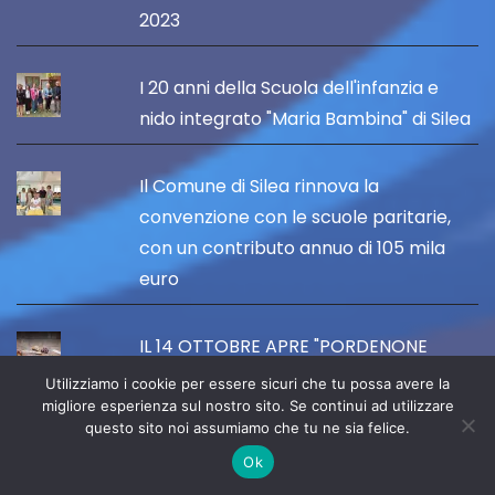
2023
I 20 anni della Scuola dell'infanzia e
nido integrato "Maria Bambina" di Silea
Il Comune di Silea rinnova la
convenzione con le scuole paritarie,
con un contributo annuo di 105 mila
euro
IL 14 OTTOBRE APRE "PORDENONE
ARTANDFOOD" TRA ARTE, GUSTO E
Utilizziamo i cookie per essere sicuri che tu possa avere la
TURISMO DI QUALITÀ
migliore esperienza sul nostro sito. Se continui ad utilizzare
questo sito noi assumiamo che tu ne sia felice.
Ok
Per il Fadiesis Accordion Festival 2023