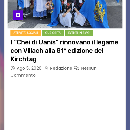
ATTIVITA' SOCIALI
CURIOSITA'
EVENTI IN F.V.G.
I “Chei di Uanis” rinnovano il legame
con Villach alla 81ª edizione del
Kirchtag
Ago 5, 2026
Redazione
Nessun
Commento
VILLACO/JANNIS – Anche quest’anno il gruppo
folkloristico “Chei di Uanis” ha rinnovato la sua
tradizione prendendo parte al Villacher
Kirchtag, la festa popolare e dei costumi
tradizionali più grande d’Austria.…