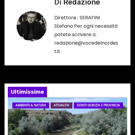
Di
Redazione
g
a
Direttore : SERAFINI
Stefano Per ogni necessità
z
potete scrivere a :
i
redazione@vocedelnordes
t.it
o
n
e
Ultimissime
a
r
AMBIENTE & NATURA
ATTUALITA'
EVENTI GORIZIA E PROVINCIA
t
i