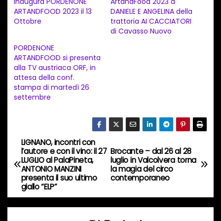
inaugura PORDENONE
ArtandFood 2023 a
ARTANDFOOD 2023 il 13
DANIELE E ANGELINA della
m
Ottobre
trattoria AI CACCIATORI
e
di Cavasso Nuovo
n
PORDENONE
t
ARTANDFOOD si presenta
alla TV austriaca ORF, in
o
attesa della conf.
i
stampa di martedì 26
n
settembre
c
o
r
LIGNANO, incontri con
N
s
l’autore e con il vino: il 27
Brocante – dal 26 al 28
LUGLIO al PalaPineta,
luglio in Valcolvera torna
a
o
ANTONIO MANZINI
la magia del circo
presenta il suo ultimo
contemporaneo
…
v
giallo “ELP”
i