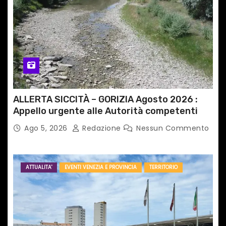
c
o
l
i
ALLERTA SICCITÀ – GORIZIA Agosto 2026 :
Appello urgente alle Autorità competenti
Ago 5, 2026
Redazione
Nessun Commento
ATTUALITA'
EVENTI VENEZIA E PROVINCIA
TERRITORIO