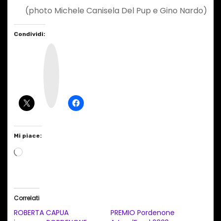
(photo Michele Canisela Del Pup e Gino Nardo)
Condividi:
I
n
s
t
a
g
r
a
m
Mi piace:
C
a
r
i
Correlati
c
ROBERTA CAPUA
PREMIO Pordenone
a