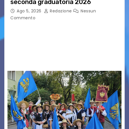
seconda graduatoria 2026
Ago 5, 2026
Redazione
Nessun
Commento
Aperta la terza e ultima call dell’anno per le
produzioni audiovisive Online gli esiti della
seconda finestra del Film Fund promosso dalla
Friuli Venezia Giulia Film Commission –
PromoTurismoFVG. Le…