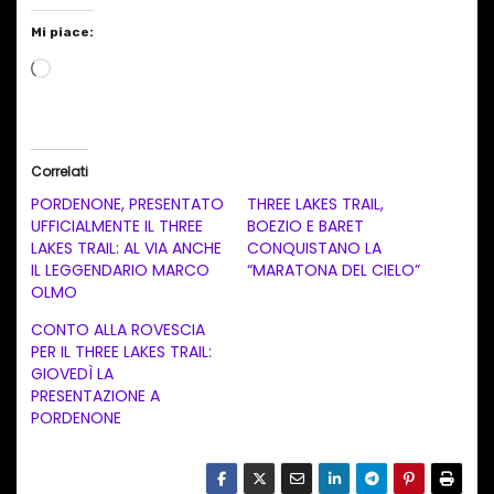
Mi piace:
C
a
r
i
Correlati
c
PORDENONE, PRESENTATO
THREE LAKES TRAIL,
a
UFFICIALMENTE IL THREE
BOEZIO E BARET
LAKES TRAIL: AL VIA ANCHE
CONQUISTANO LA
m
IL LEGGENDARIO MARCO
“MARATONA DEL CIELO”
e
OLMO
n
CONTO ALLA ROVESCIA
t
PER IL THREE LAKES TRAIL:
GIOVEDÌ LA
o
PRESENTAZIONE A
i
PORDENONE
n
c