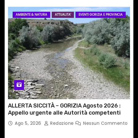
AMBIENTE & NATURA
ATTUALITA'
EVENTI GORIZIA E PROVINCIA
ALLERTA SICCITÀ – GORIZIA Agosto 2026 :
Appello urgente alle Autorità competenti
Ago 5, 2026
Redazione
Nessun Commento