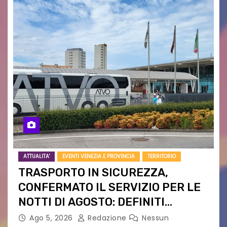
ATTUALITA'
EVENTI VENEZIA E PROVINCIA
TERRITORIO
TRASPORTO IN SICUREZZA,
CONFERMATO IL SERVIZIO PER LE
NOTTI DI AGOSTO: DEFINITI
PERCORSI, FERMATE E ORARIO
Ago 5, 2026
Redazione
Nessun