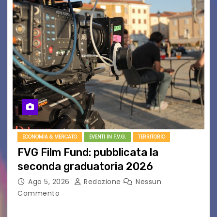
ECONOMIA & MERCATO
EVENTI IN F.V.G.
TERRITORIO
FVG Film Fund: pubblicata la
seconda graduatoria 2026
Ago 5, 2026
Redazione
Nessun
Commento
Aperta la terza e ultima call dell’anno per le