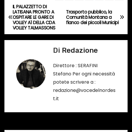
o
IL PALAZZETTO DI
N
r
LATISANA PRONTO A
Trasporto pubblico, la
OSPITARE LE GARE DI
Comunità Montana a
s
a
VOLLEY A1 DELLA CDA
fianco dei piccoli Municipi
o
VOLLEY TALMASSONS
v
…
i
Di
Redazione
g
Direttore : SERAFINI
a
Stefano Per ogni necessità
potete scrivere a :
z
redazione@vocedelnordes
i
t.it
o
n