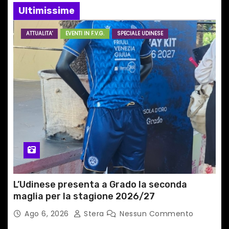
e
Ultimissime
a
ATTUALITA'
EVENTI IN F.V.G.
SPECIALE UDINESE
r
t
i
c
o
l
i
L’Udinese presenta a Grado la seconda
maglia per la stagione 2026/27
Ago 6, 2026
Stera
Nessun Commento