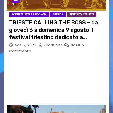
EVENTI TRIESTE E PROVINCIA
MUSICA
SPETTACOLI TRIESTE
TRIESTE CALLING THE BOSS – da
giovedì 6 a domenica 9 agosto il
festival triestino dedicato a
Springsteen
Ago 5, 2026
Redazione
Nessun
Commento
TRIESTE CALLING THE BOSS 2026
Quattordicesima Edizione Dal 6 al 9 agosto 2026
PIAZZA VERDI, SARTORIO, SAN GIUSTO,
AUSONIA… BLOOD BROTHERS, LOVESICK DUO,
BOUND FOR GLORY, RENATO TAMMI, ANTHONY
BASSO,…