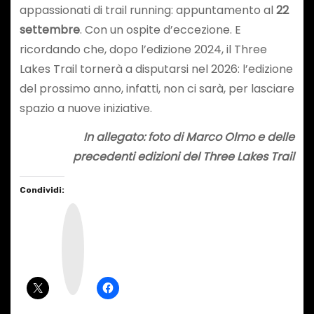
appassionati di trail running: appuntamento al
22
settembre
. Con un ospite d’eccezione. E
ricordando che, dopo l’edizione 2024, il Three
Lakes Trail tornerà a disputarsi nel 2026: l’edizione
del prossimo anno, infatti, non ci sarà, per lasciare
spazio a nuove iniziative.
In allegato: foto di Marco Olmo e delle
precedenti edizioni del
Three Lakes Trail
Condividi:
I
n
s
t
a
g
r
a
m