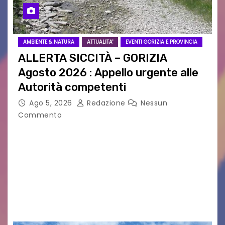
AMBIENTE & NATURA
ATTUALITA'
EVENTI GORIZIA E PROVINCIA
ALLERTA SICCITÀ – GORIZIA
Agosto 2026 : Appello urgente alle
Autorità competenti
Ago 5, 2026
Redazione
Nessun
Commento
Legambiente Gorizia APS e Legambiente
Monfalcone APS “Circolo Ignazio Zanutto”
desiderano attirare l’attenzione della
cittadinanza e delle Autorità competenti sulla
grave siccità che sta colpendo non solo le
campagne e…