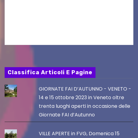
produzioni audiovisive Online gli esiti della
seconda finestra del Film Fund promosso dalla
Friuli Venezia Giulia Film Commission –
PromoTurismoFVG. Le…
Classifica Articoli E Pagine
GIORNATE FAI D’AUTUNNO - VENETO -
14 e 15 ottobre 2023 in Veneto oltre
trenta luoghi aperti in occasione delle
Giornate FAI d’Autunno
VILLE APERTE in FVG, Domenica 15