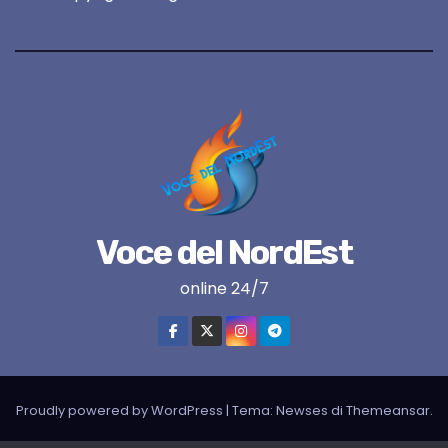
Voce del NordEst
online 24/7
Proudly powered by WordPress
|
Tema:
Newses
di
Themeansar
.