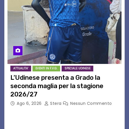
ATTUALITA'
EVENTI IN F.V.G.
SPECIALE UDINESE
L’Udinese presenta a Grado la
seconda maglia per la stagione
2026/27
Ago 6, 2026
Stera
Nessun Commento
GRADO – È stata la splendida cornice di Grado
a ospitare la presentazione della nuova
seconda maglia dell’Udinese per la stagione