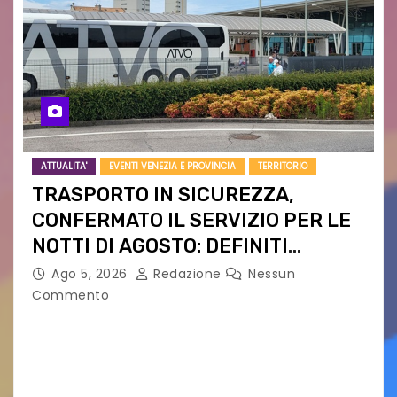
ATTUALITA'
EVENTI VENEZIA E PROVINCIA
TERRITORIO
TRASPORTO IN SICUREZZA,
CONFERMATO IL SERVIZIO PER LE
NOTTI DI AGOSTO: DEFINITI
PERCORSI, FERMATE E ORARIO
Ago 5, 2026
Redazione
Nessun
Commento
Venerdì 7 agosto la prima corsa, obiettivo
ridurre i rischi legati agli spostamenti notturni
Torna il servizio di trasporto notturno dedicato
ai collegamenti con i principali locali di