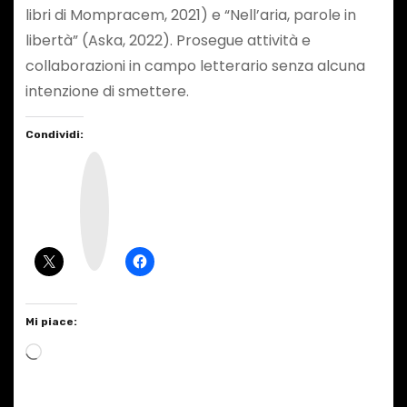
libri di Mompracem, 2021) e “Nell’aria, parole in
libertà” (Aska, 2022). Prosegue attività e
collaborazioni in campo letterario senza alcuna
intenzione di smettere.
Condividi:
I
n
s
t
a
g
r
a
m
Mi piace:
C
a
r