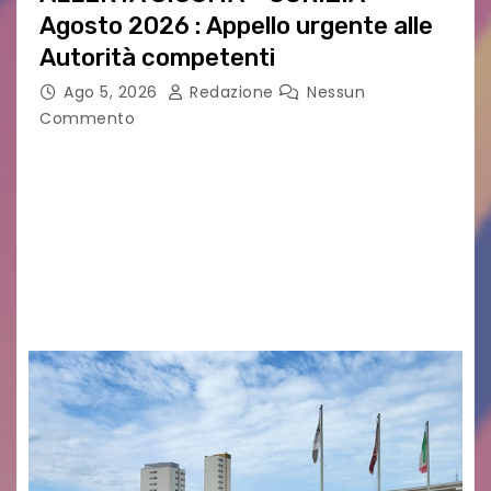
Agosto 2026 : Appello urgente alle
Autorità competenti
Ago 5, 2026
Redazione
Nessun
Commento
Legambiente Gorizia APS e Legambiente
Monfalcone APS “Circolo Ignazio Zanutto”
desiderano attirare l’attenzione della
cittadinanza e delle Autorità competenti sulla
grave siccità che sta colpendo non solo le
campagne e…