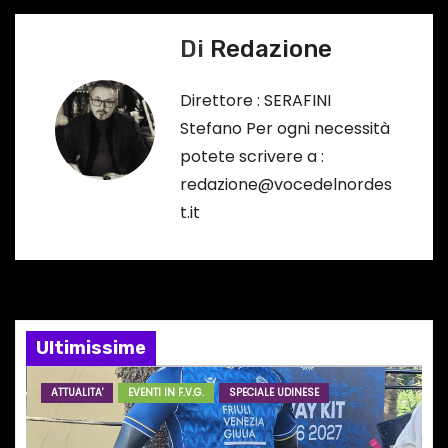
v
Di
Redazione
i
g
Direttore : SERAFINI
Stefano Per ogni necessità
a
potete scrivere a :
z
redazione@vocedelnordes
t.it
i
o
n
e
Ultimissime
a
ATTUALITA'
EVENTI IN F.V.G.
SPECIALE UDINESE
r