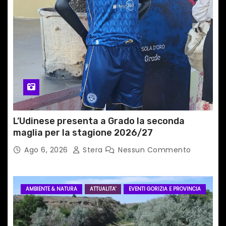
t
i
c
o
l
i
L’Udinese presenta a Grado la seconda
maglia per la stagione 2026/27
Ago 6, 2026
Stera
Nessun Commento
AMBIENTE & NATURA
ATTUALITA'
EVENTI GORIZIA E PROVINCIA