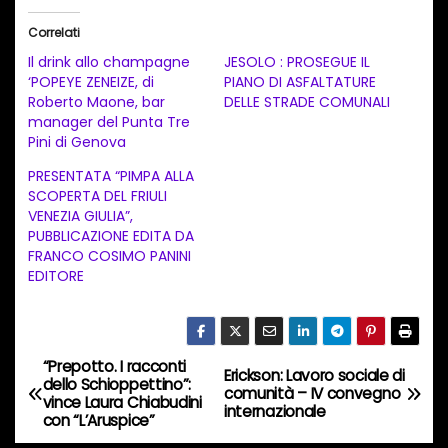
i
Correlati
c
Il drink allo champagne
JESOLO : PROSEGUE IL
a
‘POPEYE ZENEIZE, di
PIANO DI ASFALTATURE
Roberto Maone, bar
DELLE STRADE COMUNALI
m
manager del Punta Tre
e
Pini di Genova
n
PRESENTATA “PIMPA ALLA
t
SCOPERTA DEL FRIULI
VENEZIA GIULIA”,
o
PUBBLICAZIONE EDITA DA
i
FRANCO COSIMO PANINI
n
EDITORE
c
o
r
“Prepotto. I racconti
N
Erickson: Lavoro sociale di
s
dello Schioppettino”:
comunità – IV convegno
vince Laura Chiabudini
a
internazionale
o
con “L’Aruspice”
…