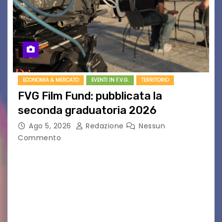
ECONOMIA & MERCATO
EVENTI IN F.V.G.
TERRITORIO
FVG Film Fund: pubblicata la
seconda graduatoria 2026
Ago 5, 2026
Redazione
Nessun
Commento
Aperta la terza e ultima call dell’anno per le
produzioni audiovisive Online gli esiti della
seconda finestra del Film Fund promosso dalla
Friuli Venezia Giulia Film Commission –
PromoTurismoFVG. Le…