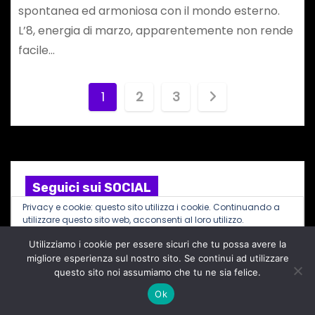
spontanea ed armoniosa con il mondo esterno.
L’8, energia di marzo, apparentemente non rende
facile…
P
1
2
3
a
g
i
Seguici sui SOCIAL
Privacy e cookie: questo sito utilizza i cookie. Continuando a
n
F
I
X
T
T
utilizzare questo sito web, acconsenti al loro utilizzo.
a
n
u
e
a
c
s
m
l
Utilizziamo i cookie per essere sicuri che tu possa avere la
Per ulteriori informazioni, anche sul controllo dei cookie, leggi
e
t
b
e
qui:
Informativa sui cookie
migliore esperienza sul nostro sito. Se continui ad utilizzare
b
a
l
g
z
questo sito noi assumiamo che tu ne sia felice.
o
g
r
r
o
r
a
Ok
i
k
a
m
m