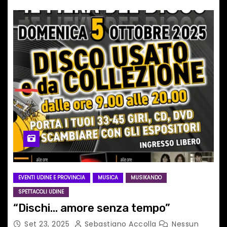
EVENTI UDINE E PROVINCIA
MUSICA
MUSIKANDO
SPETTACOLI UDINE
“Dischi… amore senza tempo”
Set 23, 2025
Sebastiano Accolla
Nessun