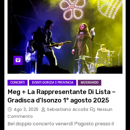
CONCERTI
EVENTI GORIZIA E PROVINCIA
MUSIKANDO
Meg + La Rappresentante Di Lista –
Gradisca d’Isonzo 1° agosto 2025
Ago 3, 2025
Sebastiano Accolla
Nessun
Commento
Bel doppio concerto venerdì 1°agosto presso il