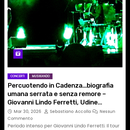
CONCERTI
MUSIKANDO
Percuotendo in Cadenza…biografia
umana serrata e senza remore –
Giovanni Lindo Ferretti, Udine
29.03.26
Mar 30, 2026
Sebastiano Accolla
Nessun
Commento
Periodo intenso per Giovanni Lindo Ferretti. Il tour