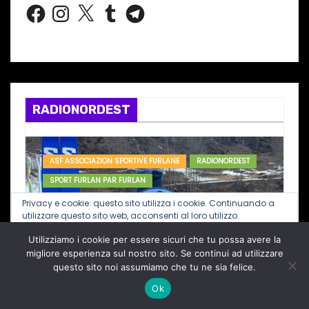
n
F
I
X
T
T
a
n
u
e
a
c
s
m
l
e
t
b
e
b
a
l
g
z
o
g
r
r
o
r
a
i
k
a
m
m
RADIONORDEST
o
n
ASF ASSOCIAZION SPORTIVE FURLANE
RADIONORDEST
e
SPORT FURLAN PAR FURLAN
d
Privacy e cookie: questo sito utilizza i cookie. Continuando a
utilizzare questo sito web, acconsenti al loro utilizzo.
e
Utilizziamo i cookie per essere sicuri che tu possa avere la
Per ulteriori informazioni, anche sul controllo dei cookie, leggi
qui:
Informativa sui cookie
migliore esperienza sul nostro sito. Se continui ad utilizzare
g
questo sito noi assumiamo che tu ne sia felice.
l
Ok