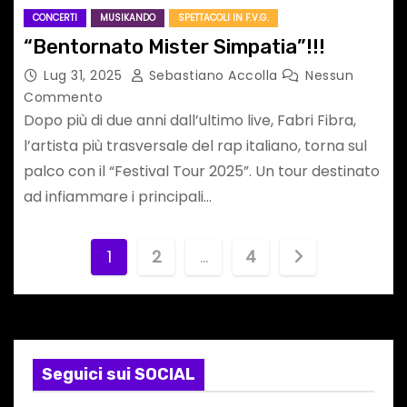
CONCERTI
MUSIKANDO
SPETTACOLI IN F.V.G.
“Bentornato Mister Simpatia”!!!
Lug 31, 2025
Sebastiano Accolla
Nessun
Commento
Dopo più di due anni dall’ultimo live, Fabri Fibra,
l’artista più trasversale del rap italiano, torna sul
palco con il “Festival Tour 2025”. Un tour destinato
ad infiammare i principali…
P
1
2
…
4
a
g
i
Seguici sui SOCIAL