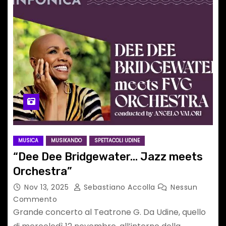
MUSICA
MUSIKANDO
SPETTACOLI UDINE
“Dee Dee Bridgewater… Jazz meets
Orchestra”
Nov 13, 2025
Sebastiano Accolla
Nessun
Commento
Grande concerto al Teatrone G. Da Udine, quello