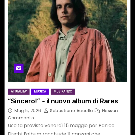
ATTUALITA'
MUSICA
MUSIKANDO
“Sincero!” ~ il nuovo album di Rares
Mag 5, 2026
Sebastiano Accolla
Nessun
Commento
Uscita prevista venerdì 15 maggio per Panico
Dischi, l’album racchiude 11 canzoni che