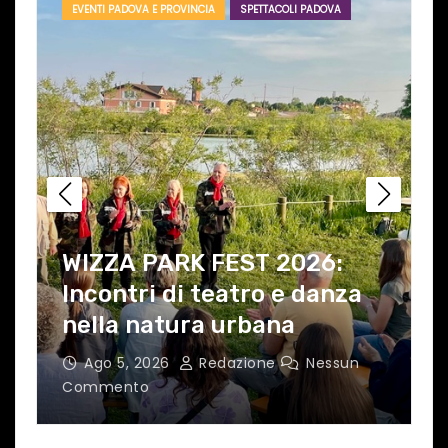
EVENTI PADOVA E PROVINCIA
SPETTACOLI PADOVA
o
WIZZA PARK FEST 2026:
Incontri di teatro e danza
nella natura urbana
L
Ago 5, 2026
Redazione
Nessun
Commento
C