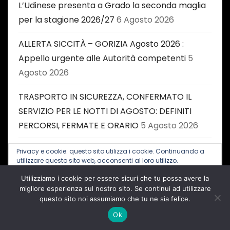
L’Udinese presenta a Grado la seconda maglia
per la stagione 2026/27
6 Agosto 2026
ALLERTA SICCITÀ – GORIZIA Agosto 2026 :
Appello urgente alle Autorità competenti
5
Agosto 2026
TRASPORTO IN SICUREZZA, CONFERMATO IL
SERVIZIO PER LE NOTTI DI AGOSTO: DEFINITI
PERCORSI, FERMATE E ORARIO
5 Agosto 2026
TRIESTE CALLING THE BOSS – da giovedì 6 a
Privacy e cookie: questo sito utilizza i cookie. Continuando a
utilizzare questo sito web, acconsenti al loro utilizzo.
domenica 9 agosto il festival triestino dedicato
a Springsteen
5 Agosto 2026
Utilizziamo i cookie per essere sicuri che tu possa avere la
Per ulteriori informazioni, anche sul controllo dei cookie, leggi
qui:
Informativa sui cookie
migliore esperienza sul nostro sito. Se continui ad utilizzare
questo sito noi assumiamo che tu ne sia felice.
FVG Film Fund: pubblicata la seconda
Ok
graduatoria 2026
5 Agosto 2026