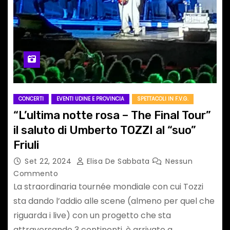
CONCERTI
EVENTI UDINE E PROVINCIA
SPETTACOLI IN F.V.G.
“L’ultima notte rosa – The Final Tour”
il saluto di Umberto TOZZI al “suo”
Friuli
Set 22, 2024
Elisa De Sabbata
Nessun
Commento
La straordinaria tournée mondiale con cui Tozzi
sta dando l’addio alle scene (almeno per quel che
riguarda i live) con un progetto che sta
attraversando 3 continenti, è arrivato a…