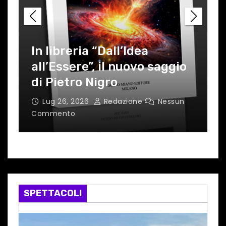
In libreria “Dall’Idea
L
all’Essere”, il nuovo saggio
G
di Pietro Nigro
d
Lug 26, 2026
Redazione
Nessun
Commento
C
SPETTACOLI