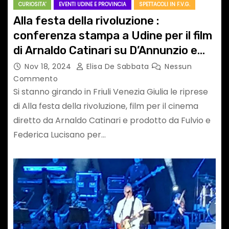
CURIOSITA'
EVENTI UDINE E PROVINCIA
SPETTACOLI IN F.V.G.
Alla festa della rivoluzione :
conferenza stampa a Udine per il film
di Arnaldo Catinari su D’Annunzio e
Fiume, con Riccardo Scamarcio
Nov 18, 2024
Elisa De Sabbata
Nessun
Commento
Si stanno girando in Friuli Venezia Giulia le riprese
di Alla festa della rivoluzione, film per il cinema
diretto da Arnaldo Catinari e prodotto da Fulvio e
Federica Lucisano per…