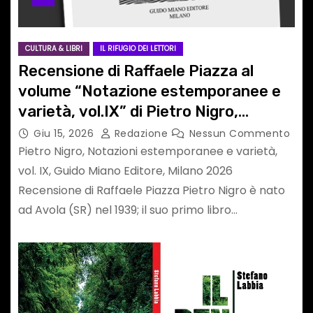
CULTURA & LIBRI
IL RIFUGIO DEI LETTORI
Recensione di Raffaele Piazza al
volume “Notazione estemporanee e
varietà, vol.IX” di Pietro Nigro,
docente e scrittore di Noto (SR)
Giu 15, 2026
Redazione
Nessun Commento
Pietro Nigro, Notazioni estemporanee e varietà,
vol. IX, Guido Miano Editore, Milano 2026
Recensione di Raffaele Piazza Pietro Nigro è nato
ad Avola (SR) nel 1939; il suo primo libro…