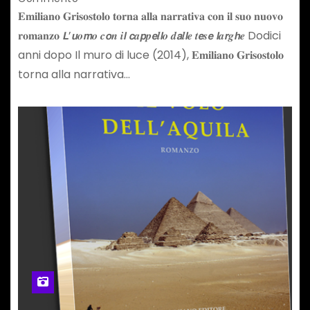
𝐄𝐦𝐢𝐥𝐢𝐚𝐧𝐨 𝐆𝐫𝐢𝐬𝐨𝐬𝐭𝐨𝐥𝐨 𝐭𝐨𝐫𝐧𝐚 𝐚𝐥𝐥𝐚 𝐧𝐚𝐫𝐫𝐚𝐭𝐢𝐯𝐚 𝐜𝐨𝐧 𝐢𝐥 𝐬𝐮𝐨 𝐧𝐮𝐨𝐯𝐨
𝐫𝐨𝐦𝐚𝐧𝐳𝐨 𝙇’𝙪𝒐𝙢𝒐 𝒄𝙤𝒏 𝒊𝙡 𝙘𝒂𝙥𝒑𝙚𝒍𝙡𝒐 𝒅𝙖𝒍𝙡𝒆 𝒕𝙚𝒔𝙚 𝙡𝒂𝙧𝒈𝙝𝒆 Dodici
anni dopo Il muro di luce (2014), 𝐄𝐦𝐢𝐥𝐢𝐚𝐧𝐨 𝐆𝐫𝐢𝐬𝐨𝐬𝐭𝐨𝐥𝐨
torna alla narrativa…