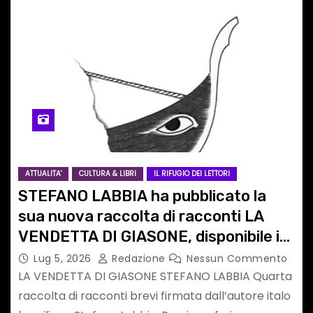
ATTUALITA'
CULTURA & LIBRI
IL RIFUGIO DEI LETTORI
STEFANO LABBIA ha pubblicato la
sua nuova raccolta di racconti LA
VENDETTA DI GIASONE, disponibile in
versione cartacea.
Lug 5, 2026
Redazione
Nessun Commento
LA VENDETTA DI GIASONE STEFANO LABBIA Quarta
raccolta di racconti brevi firmata dall’autore italo