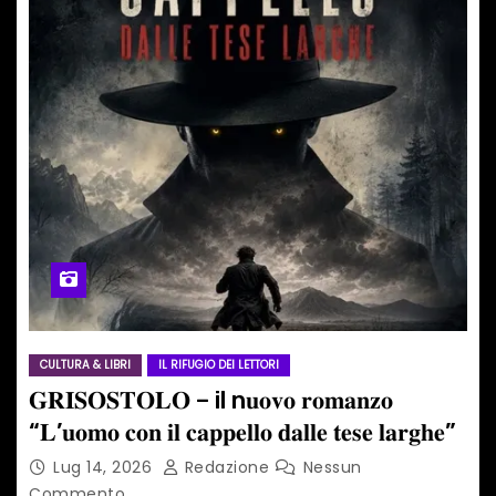
CULTURA & LIBRI
IL RIFUGIO DEI LETTORI
𝐆𝐑𝐈𝐒𝐎𝐒𝐓𝐎𝐋𝐎 – il n𝐮𝐨𝐯𝐨 𝐫𝐨𝐦𝐚𝐧𝐳𝐨
“𝐋’𝐮𝐨𝐦𝐨 𝐜𝐨𝐧 𝐢𝐥 𝐜𝐚𝐩𝐩𝐞𝐥𝐥𝐨 𝐝𝐚𝐥𝐥𝐞 𝐭𝐞𝐬𝐞 𝐥𝐚𝐫𝐠𝐡𝐞”
Lug 14, 2026
Redazione
Nessun
Commento