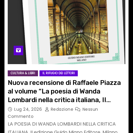
CULTURA & LIBRI
IL RIFUGIO DEI LETTORI
Nuova recensione di Raffaele Piazza
al volume “La poesia di Wanda
Lombardi nella critica italiana, II
edizione”
Lug 24, 2026
Redazione
Nessun
Commento
LA POESIA DI WANDA LOMBARDI NELLA CRITICA
ITALIANA, II edizione Guido Miano Editore, Milano