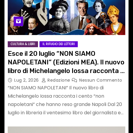
CULTURA & LIBRI
IL RIFUGIO DEI LETTORI
Esce il 20 luglio “NON SIAMO
NAPOLETANI” (Edizioni MEA). Il nuovo
libro di Michelangelo Iossa racconta i
cento “non napoletani” che hanno
Lug 2, 2026
Redazione
Nessun Commento
reso grande Napoli
“NON SIAMO NAPOLETANI” Il nuovo libro di
Michelangelo Iossa racconta i cento “non
napoletani” che hanno reso grande Napoli Dal 20
luglio in libreria il ventesimo libro del giornalista e…