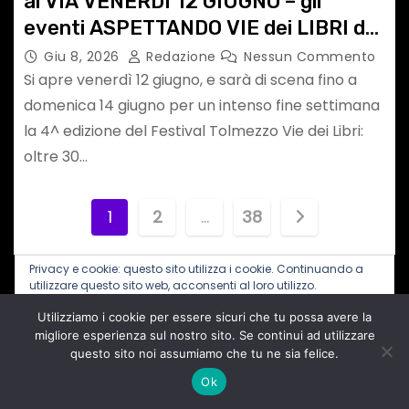
al VIA VENERDÌ 12 GIUGNO – gli
eventi ASPETTANDO VIE dei LIBRI dal
10 giugno
Giu 8, 2026
Redazione
Nessun Commento
Si apre venerdì 12 giugno, e sarà di scena fino a
domenica 14 giugno per un intenso fine settimana
la 4^ edizione del Festival Tolmezzo Vie dei Libri:
oltre 30…
P
1
2
…
38
a
Privacy e cookie: questo sito utilizza i cookie. Continuando a
g
utilizzare questo sito web, acconsenti al loro utilizzo.
Utilizziamo i cookie per essere sicuri che tu possa avere la
Per ulteriori informazioni, anche sul controllo dei cookie, leggi
i
Seguici sui SOCIAL
qui:
Informativa sui cookie
migliore esperienza sul nostro sito. Se continui ad utilizzare
questo sito noi assumiamo che tu ne sia felice.
n
F
I
X
T
T
Ok
a
n
u
e
a
c
s
m
l