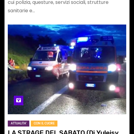
cui polizia, questure, servizi sociali, strutture
sanitarie e…
ATTUALITA'
CON IL CUORE
LA STRAGE DEL SABATO (Di Yuleisy