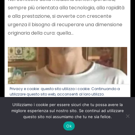
sempre più orientata alla tecnologia, alla rapidità
e alla prestazione, si avverte con crescente
urgenza il bisogno di recuperare una dimensione
originaria della cura: quella…
Privacy e cookie: questo sito utilizza i cookie. Continuando a
utilizzare questo sito web, acconsenti al loro utilizzo.
Utilizziamo i cookie per essere sicuri che tu possa avere la
Per ulteriori informazioni, anche sul controllo dei cookie, leggi
qui:
Informativa sui cookie
migliore esperienza sul nostro sito. Se continui ad utilizzare
questo sito noi assumiamo che tu ne sia felice.
Ok