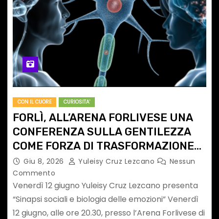
CON IL CUORE
CURIOSITA'
FORLÌ, ALL’ARENA FORLIVESE UNA
CONFERENZA SULLA GENTILEZZA
COME FORZA DI TRASFORMAZIONE
UMANA
Giu 8, 2026
Yuleisy Cruz Lezcano
Nessun
Commento
Venerdì 12 giugno Yuleisy Cruz Lezcano presenta
“Sinapsi sociali e biologia delle emozioni” Venerdì
12 giugno, alle ore 20.30, presso l’Arena Forlivese di