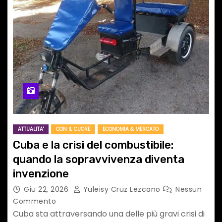
ATTUALITA'
CON IL CUORE
ECONOMIA & MERCATO
Cuba e la crisi del combustibile:
quando la sopravvivenza diventa
invenzione
Giu 22, 2026
Yuleisy Cruz Lezcano
Nessun
Commento
Cuba sta attraversando una delle più gravi crisi di