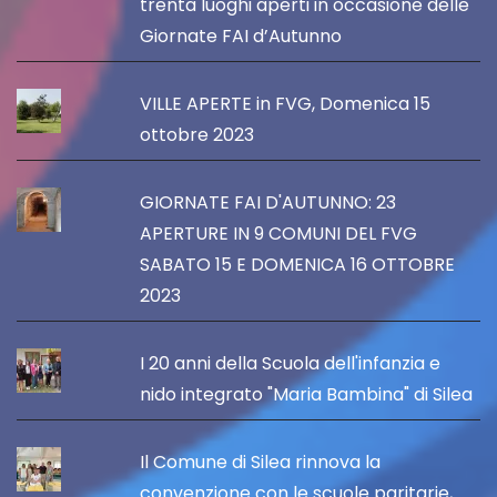
trenta luoghi aperti in occasione delle
Giornate FAI d’Autunno
VILLE APERTE in FVG, Domenica 15
ottobre 2023
GIORNATE FAI D'AUTUNNO: 23
APERTURE IN 9 COMUNI DEL FVG
SABATO 15 E DOMENICA 16 OTTOBRE
2023
I 20 anni della Scuola dell'infanzia e
nido integrato "Maria Bambina" di Silea
Il Comune di Silea rinnova la
convenzione con le scuole paritarie,