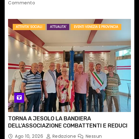
Commento
i
ATTIVITA' SOCIALI
ATTUALITA'
EVENTI VENEZIA E PROVINCIA
TORNA A JESOLO LA BANDIERA
DELL’ASSOCIAZIONE COMBATTENTI E REDUCI
Ago 10, 2026
Redazione
Nessun