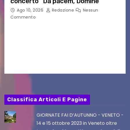
concerto “Da pacem, Domine”
Ago 10, 2026
Redazione
Nessun
Commento
GRADO — La splendida cornice della Basilica di
Sant’Eufemia a Grado si appresta ad accorrere
un appuntamento di grande spessore artistico
e spirituale. Martedì 11 agosto 2026, a partire
dalle…
Classifica Articoli E Pagine
GIORNATE FAI D’AUTUNNO - VENETO -
14 e 15 ottobre 2023 in Veneto oltre