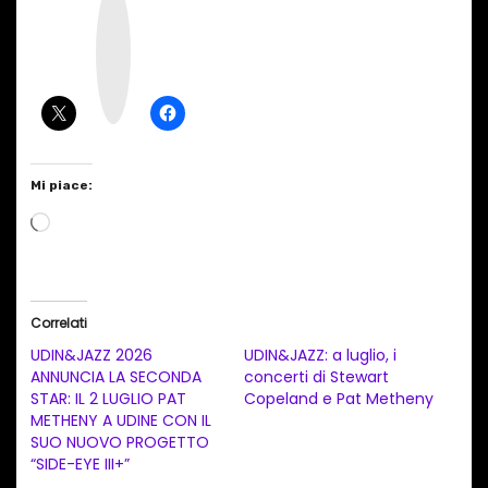
n
s
t
a
g
r
a
m
Mi piace:
C
a
r
i
Correlati
c
UDIN&JAZZ 2026
UDIN&JAZZ: a luglio, i
a
ANNUNCIA LA SECONDA
concerti di Stewart
STAR: IL 2 LUGLIO PAT
Copeland e Pat Metheny
m
METHENY A UDINE CON IL
e
SUO NUOVO PROGETTO
n
“SIDE-EYE III+”