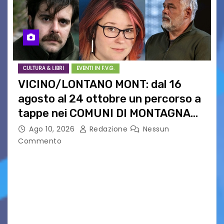
CULTURA & LIBRI
EVENTI IN F.V.G.
VICINO/LONTANO MONT: dal 16
agosto al 24 ottobre un percorso a
tappe nei COMUNI DI MONTAGNA
DEL FVG
Ago 10, 2026
Redazione
Nessun
Commento
VICINO/LONTANO MONT RIPRENDE IL SUO
CAMMINO TRA LE MONTAGNE DEL FRIULI
VENEZIA GIULIA. INCONTRI, PRESENTAZIONI,
PROIEZIONI, SPETTACOLI, LETTURE SCENICHE,
UNA MOSTRA FOTOGRAFICA, VISITE E
PASSEGGIATE: UN BREVE PERCORSO A TAPPE…