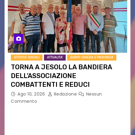
ATTIVITA' SOCIALI
ATTUALITA'
EVENTI VENEZIA E PROVINCIA
TORNA A JESOLO LA BANDIERA
DELL’ASSOCIAZIONE
COMBATTENTI E REDUCI
Ago 10, 2026
Redazione
Nessun
Commento
Eletto il nuovo presidente: è Roberto Rugolotto
Un momento di forte valore simbolico e
comunitario per la città di Jesolo. Il sindaco ha
incontrato i rappresentanti delle Associazioni