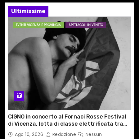
i
Ultimissime
o
EVENTI VICENZA E PROVINCIA
SPETTACOLI IN VENETO
n
e
a
r
t
i
c
CIGNO in concerto al Fornaci Rosse Festival
o
di Vicenza, lotta di classe elettrificata tra
sacro e profano
l
Ago 10, 2026
Redazione
Nessun