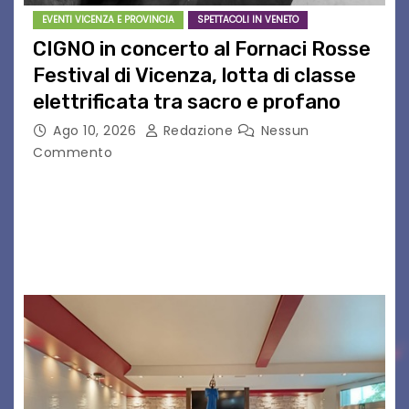
EVENTI VICENZA E PROVINCIA
SPETTACOLI IN VENETO
CIGNO in concerto al Fornaci Rosse
Festival di Vicenza, lotta di classe
elettrificata tra sacro e profano
Ago 10, 2026
Redazione
Nessun
Commento
CIGNO è il progetto del musicista romano Diego
Cignitti, che sabato 29 agosto sarà in scena sul
palco del Fornaci Rosse Festival di Vicenza.
Dopo la partecipazione a Uno maggio…