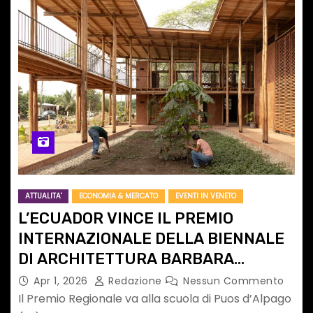
ATTUALITA'
ECONOMIA & MERCATO
EVENTI IN VENETO
L’ECUADOR VINCE IL PREMIO
INTERNAZIONALE DELLA BIENNALE
DI ARCHITETTURA BARBARA
CAPPOCHIN
Apr 1, 2026
Redazione
Nessun Commento
Il Premio Regionale va alla scuola di Puos d’Alpago