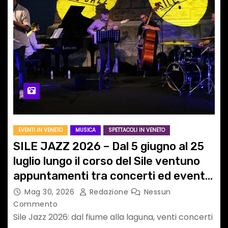
EVENTI IN VENETO
MUSICA
SPETTACOLI IN VENETO
SILE JAZZ 2026 – Dal 5 giugno al 25
luglio lungo il corso del Sile ventuno
appuntamenti tra concerti ed eventi
speciali ospitati in spazi urbani lontani
Mag 30, 2026
Redazione
Nessun
dai circuiti tradizionali
Commento
Sile Jazz 2026: dal fiume alla laguna, venti concerti