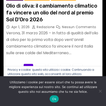
Olio di oliva: il cambiamento climatico
fa vincere un olio del nord al premio
Sol D’Oro 2026
Apr 1, 2026
Redazione
Nessun Commento
Verona, 31 marzo 2026 – In fatto di qualità dell’olio
di oliva per la prima volta dopo vent’anniil
cambiamento climatico fa vincere il nord Italia
sulle aree calde del Mediterraneo.…
P
1
2
…
29
Privacy e cookie: questo sito utilizza i cookie. Continuando a
utilizzare questo sito web, acconsenti al loro utilizzo.
a
Utilizziamo i cookie per essere sicuri che tu possa avere la
Per ulteriori informazioni, anche sul controllo dei cookie, leggi
g
qui:
Informativa sui cookie
migliore esperienza sul nostro sito. Se continui ad utilizzare
questo sito noi assumiamo che tu ne sia felice.
i
Seguici sui SOCIAL
Ok