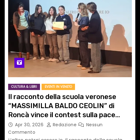
CULTURA & LIBRI
EVENTI IN VENETO
Il racconto della scuola veronese
“MASSIMILLA BALDO CEOLIN” di
Roncà vince il contest sulla pace
promosso da Regione Veneto e Meve
Apr 30, 2026
Redazione
Nessun
Commento