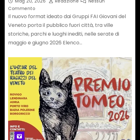
luoghi da scoprire
Mag 20, 2026
Redazione
Nessun
Commento
Il nuovo format ideato dai Gruppi FAI Giovani del
Veneto porta il pubblico fuori città, tra ville
storiche, parchi e luoghi inediti, nelle serate di
maggio e giugno 2026 Elenco…