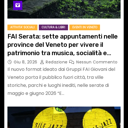
ATTIVITA' SOCIALI
CULTURA & LIBRI
EVENTI IN VENETO
FAI Serata: sette appuntamenti nelle
province del Veneto per vivere il
patrimonio tra musica, socialità e
luoghi da scoprire
Giu 8, 2026
Redazione
Nessun Commento
Il nuovo format ideato dai Gruppi FAI Giovani del
Veneto porta il pubblico fuori città, tra ville
storiche, parchi e luoghi inediti, nelle serate di
maggio e giugno 2026 “E…