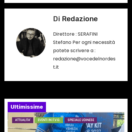
o
v
…
Di
Redazione
i
g
Direttore : SERAFINI
Stefano Per ogni necessità
a
potete scrivere a :
z
redazione@vocedelnordes
t.it
i
o
n
e
Ultimissime
a
ATTUALITA'
EVENTI IN F.V.G.
SPECIALE UDINESE