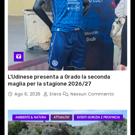
r
t
i
c
o
l
i
L’Udinese presenta a Grado la seconda
maglia per la stagione 2026/27
Ago 6, 2026
Stera
Nessun Commento
AMBIENTE & NATURA
ATTUALITA'
EVENTI GORIZIA E PROVINCIA