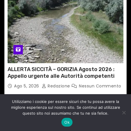
ALLERTA SICCITÀ – GORIZIA Agosto 2026 :
Appello urgente alle Autorità competenti
Ago 5, 2026
Redazione
Nessun Commento
Utilizziamo i cookie per essere sicuri che tu possa avere la
migliore esperienza sul nostro sito. Se continui ad utilizzare
ATTUALITA'
EVENTI VENEZIA E PROVINCIA
TERRITORIO
questo sito noi assumiamo che tu ne sia felice.
Ok