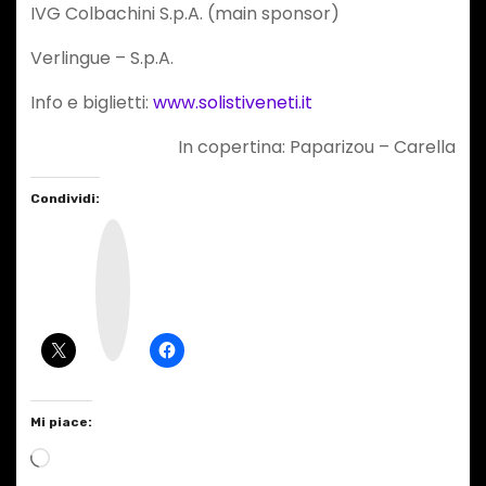
IVG Colbachini S.p.A. (main sponsor)
Verlingue – S.p.A.
Info e biglietti:
www.solistiveneti.it
In copertina: Paparizou – Carella
Condividi:
I
n
s
t
a
g
r
a
m
Mi piace:
C