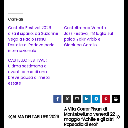
a
r
i
Correlati
c
Castello Festival 2026
Castelfranco Veneto
a
alza il sipario: da Suzanne
Jazz Festival, l’8 luglio sul
Vega a Paolo Fresu,
palco Yakir Arbib e
m
l’estate di Padova parla
Gianluca Carollo
e
internazionale
n
CASTELLO FESTIVAL :
t
Ultima settimana di
eventi prima di una
o
breve pausa di metà
i
estate
n
c
o
A Villa Correr Pisani di
N
r
Montebelluna venerdì 22
AL VIA DELTABLUES 2026
maggio “Achille e gli altri.
s
a
Rapsodia di eroi”