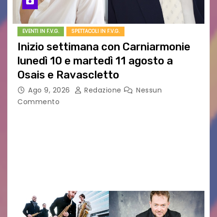
EVENTI IN F.V.G.
SPETTACOLI IN F.V.G.
Inizio settimana con Carniarmonie
lunedì 10 e martedì 11 agosto a
Osais e Ravascletto
Ago 9, 2026
Redazione
Nessun
Commento
Nella ricca programmazione di agosto del
festival Carniarmonie, che propone la media di
un concerto al giorno spaziando tra vari generi
musicali, l’inizio di settimana propone due
appuntamenti cameristici con…