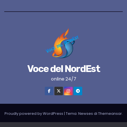
Voce del NordEst
online 24/7
Proudly powered by WordPress
|
Tema:
Newses
di
Themeansar
.
VNE su instagram
VNE su Twitter
VNE su FB
Blogger