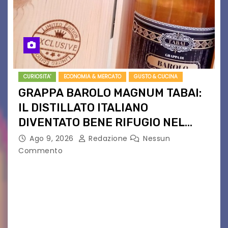
CURIOSITA'
ECONOMIA & MERCATO
GUSTO & CUCINA
GRAPPA BAROLO MAGNUM TABAI:
IL DISTILLATO ITALIANO
DIVENTATO BENE RIFUGIO NEL
NORD EUROPA
Ago 9, 2026
Redazione
Nessun
Commento
Da Langhe a bene d’investimento. Edizione
limitata, aste private e quotazioni record: la
Magnum da 1,5L fa il giro dei collezionisti. Non è
più solo una grappa. La Grappa di…