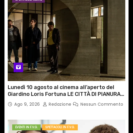
r
t
i
c
o
l
i
Lunedì 10 agosto al cinema all’aperto del
Giardino Loris Fortuna LE CITTÀ DI PIANURA,
il caso cinematografico dell’anno!
Ago 9, 2026
Redazione
Nessun Commento
EVENTI IN F.V.G.
SPETTACOLI IN F.V.G.