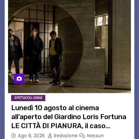
SPETTACOLI UDINE
Lunedì 10 agosto al cinema
all’aperto del Giardino Loris Fortuna
LE CITTÀ DI PIANURA, il caso
cinematografico dell’anno!
Ago 9, 2026
Redazione
Nessun