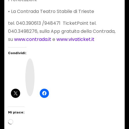
• La Contrada Teatro Stabile di Trieste
tel. 040.390613 /948471 TicketPoint tel.
040.3498276, sulla App gratuita della Contrada,
su
www.contrada.it
e
www.vivaticket.it
Condividi:
I
n
s
t
a
g
r
a
m
Mi piace:
C