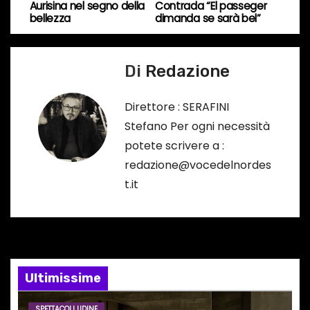
a
o
Aurisina nel segno della
Contrada “El passeger
bellezza
dimanda se sarà bel”
…
v
i
Di
Redazione
g
Direttore : SERAFINI
a
Stefano Per ogni necessità
potete scrivere a :
z
redazione@vocedelnordes
i
t.it
o
n
e
Ultimissime
a
SPETTACOLI UDINE