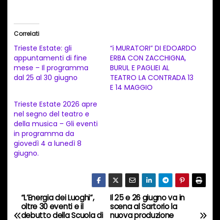
a
r
i
Correlati
c
Trieste Estate: gli
“i MURATORI” DI EDOARDO
a
appuntamenti di fine
ERBA CON ZACCHIGNA,
mese – Il programma
BURUL E PAGLIEI AL
m
dal 25 al 30 giugno
TEATRO LA CONTRADA 13
e
E 14 MAGGIO
n
Trieste Estate 2026 apre
t
nel segno del teatro e
della musica – Gli eventi
o
in programma da
i
giovedì 4 a lunedì 8
n
giugno.
c
o
r
“L’Energia dei Luoghi”,
Il 25 e 26 giugno va in
N
s
oltre 30 eventi e il
scena al Sartorio la
debutto della Scuola di
nuova produzione