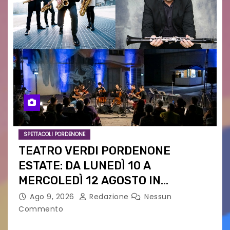
SPETTACOLI PORDENONE
TEATRO VERDI PORDENONE
ESTATE: DA LUNEDÌ 10 A
MERCOLEDÌ 12 AGOSTO IN
PIAZZETTA PESCHERIA TORNANO
Ago 9, 2026
Redazione
Nessun
LE MUSIC NIGHTS
Commento
IL CARTELLONE ESTIVO DEL TEATRO VERDI SI