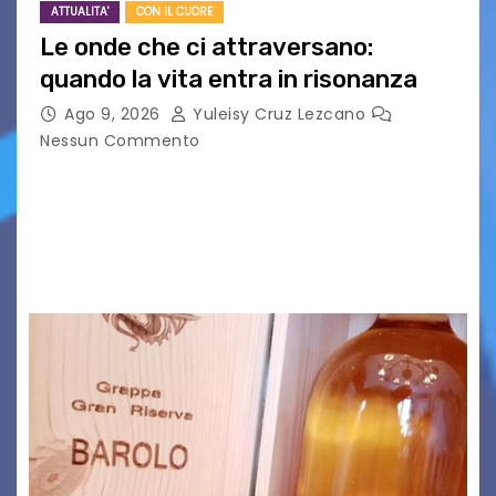
ATTUALITA'
CON IL CUORE
Le onde che ci attraversano:
quando la vita entra in risonanza
Ago 9, 2026
Yuleisy Cruz Lezcano
Nessun Commento
C’è qualcosa, in questo mondo, che non riesco a
comprendere completamente e forse è
proprio per questo che mi affascina tanto: le
onde. Sì, le onde. Detto in questo modo,…