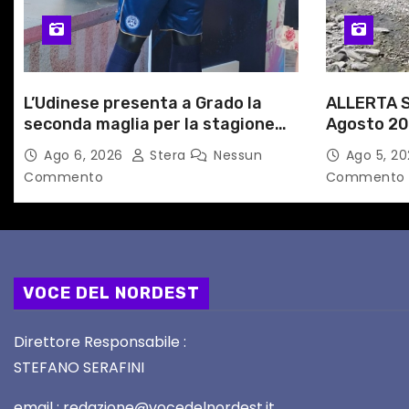
i
c
L’Udinese presenta a Grado la
ALLERTA S
o
seconda maglia per la stagione
Agosto 20
l
2026/27
alle Auto
Ago 6, 2026
Stera
Nessun
Ago 5, 2
Commento
Commento
i
VOCE DEL NORDEST
Direttore Responsabile :
STEFANO SERAFINI
email : redazione@vocedelnordest.it