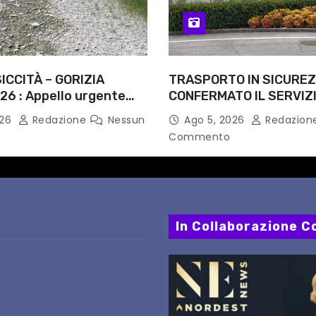
ICCITÀ – GORIZIA
TRASPORTO IN SICUREZ
26 : Appello urgente
CONFERMATO IL SERVIZI
rità competenti
NOTTI DI AGOSTO: DEFIN
026
Redazione
Nessun
Ago 5, 2026
Redazion
PERCORSI, FERMATE E 
Commento
In Collaborazione Co