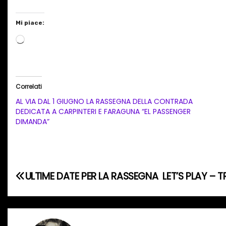
Mi piace:
C
a
r
i
Correlati
c
AL VIA DAL 1 GIUGNO LA RASSEGNA DELLA CONTRADA
a
DEDICATA A CARPINTERI E FARAGUNA “EL PASSENGER
DIMANDA”
m
e
n
t
N
ULTIME DATE PER LA RASSEGNA LET’S PLAY – T
o
a
i
n
v
c