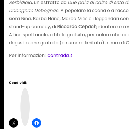
Serbidiola
, un estratto da
Due paia di calze di seta d
Debegnac Debegnac
. A popolare la scena e a raccon
siora Nina, Barba Nane, Marco Mitis e i leggendari co
stand-up comedy, di
Riccardo Cepach
, ideatore e r
A fine spettacolo, a titolo gratuito, per coloro che acqu
degustazione gratuita (a numero limitato) a cura di 
Per informazioni:
contrada.it
Condividi:
I
n
s
t
a
g
r
a
m