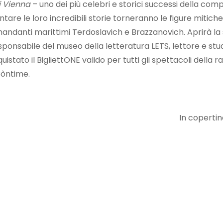
i Vienna
– uno dei più celebri e storici successi della compa
tare le loro incredibili storie torneranno le figure mitiche 
mandanti marittimi Terdoslavich e Brazzanovich. Aprirà la
esponsabile del museo della letteratura LETS, lettore e stu
istato il BigliettONE valido per tutti gli spettacoli della r
Còntime.
In copertin