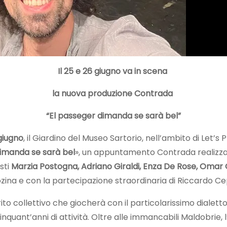
Il 25 e 26 giugno va in scena
la nuova produzione Contrada
“El passeger dimanda se sarà bel”
giugno
, il Giardino del Museo Sartorio, nell’ambito di Let’s 
dimanda se sarà bel
», un appuntamento Contrada realizzat
sti
Marzia Postogna, Adriano Giraldi, Enza De Rose, Omar 
ozina e con la partecipazione straordinaria di Riccardo C
rito collettivo che giocherà con il particolarissimo dialet
inquant’anni di attività. Oltre alle immancabili Maldobrie,