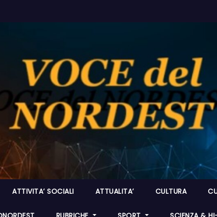
ATTIVITA’ SOCIALI
ATTUALITA’
CULTURA
CU
ONORDEST
RUBRICHE
SPORT
SCIENZA & H