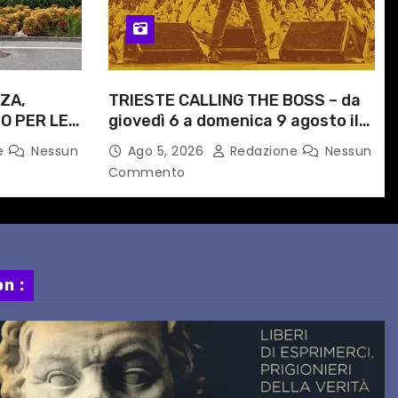
ZA,
TRIESTE CALLING THE BOSS – da
O PER LE
giovedì 6 a domenica 9 agosto il
ITI
festival triestino dedicato a
e
Nessun
Ago 5, 2026
Redazione
Nessun
ORARIO
Springsteen
Commento
n :