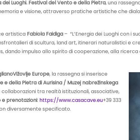
a dei Luoghi. Festival del Vento e della Pietra
, una rassegn
oria e visione, attraverso pratiche artistiche che dialoga
ce artistica
Fabiola Faidiga
– “L’Energia dei Luoghi con i s
ontalieri di scultura, land art, itinerari naturalistici e c
lis, dando impulso allo spirito di cooperazione, alla ricerca a
lianoVižovlje Europe
, la rassegna si inserisce
 e della Pietra di Aurisina / Muzej nabrežinskega
 collaborazioni tra realtà istituzionali, associative,
o e prenotazioni
:
https://www.casacave.eu
+39 333
on diversamente specificato.