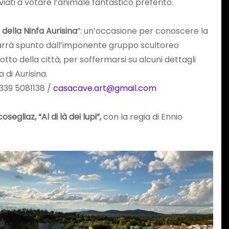
iati a votare l’animale fantastico preferito.
della Ninfa Aurisina
”: un’occasione per conoscere la
 trarrà spunto dall’imponente gruppo scultoreo
o della città, per soffermarsi su alcuni dettagli
 di Aurisina.
339 5081138 /
casacave.art@gmail.com
gliaz, “Al di là dei lupi”,
con la regia di Ennio