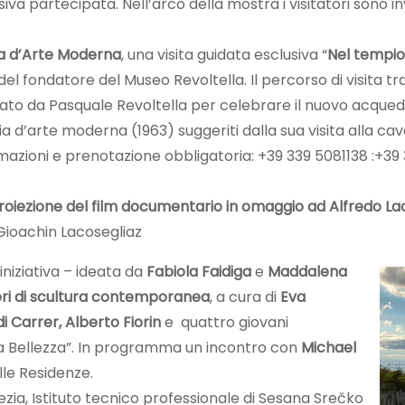
a partecipata. Nell’arco della mostra i visitatori sono inv
ia d’Arte Moderna
, una visita guidata esclusiva “
Nel tempio 
a del fondatore del Museo Revoltella. Il percorso di visita
to da Pasquale Revoltella per celebrare il nuovo acquedott
 d’arte moderna (1963) suggeriti dalla sua visita alla cava
zioni e prenotazione obbligatoria: +39 339 5081138 :+39 
oiezione del film documentario in omaggio ad Alfredo Lacose
Gioachin Lacosegliaz
niziativa – ideata da
Fabiola Faidiga
e
Maddalena
eri di scultura contemporanea
, a cura di
Eva
di Carrer, Alberto Fiorin
e quattro giovani
o alla Bellezza”. In programma un incontro con
Michael
lle Residenze.
ezia, Istituto tecnico professionale di Sesana Srečko