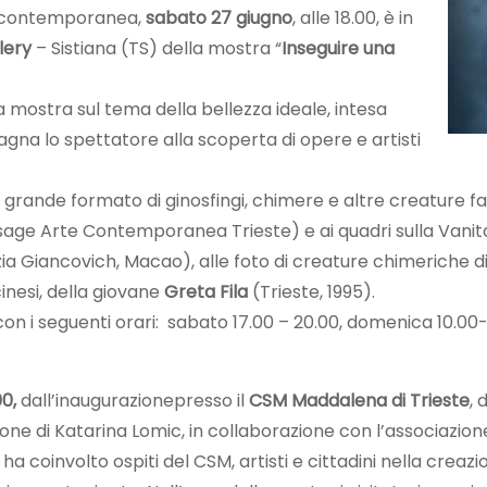
ica contemporanea,
sabato 27 giugno
, alle 18.00, è in
lery
– Sistiana (TS) della mostra “
Inseguire una
a mostra sul tema della bellezza ideale, intesa
agna lo spettatore alla scoperta di opere e artisti
 di grande formato di ginosfingi, chimere e altre creature 
sage Arte Contemporanea Trieste) e ai quadri sulla Vanit
ia Giancovich, Macao), alle foto di creature chimeriche d
inesi, della giovane
Greta Fila
(Trieste, 1995).
, con i seguenti orari: sabato 17.00 – 20.00, domenica 10.
00,
dall’inaugurazionepresso il
CSM Maddalena di Trieste
, 
ione di Katarina Lomic, in collaborazione con l’associazi
ha coinvolto ospiti del CSM, artisti e cittadini nella creazi