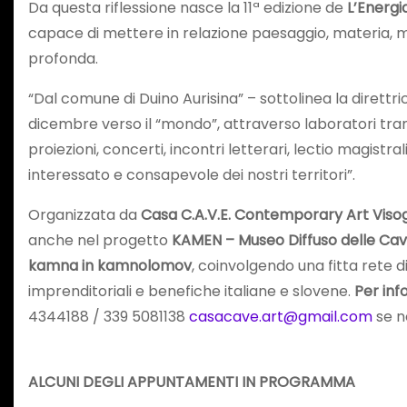
Da questa riflessione nasce la 11ª edizione de
L’Energi
capace di mettere in relazione paesaggio, materia, mem
profonda.
“Dal comune di Duino Aurisina” – sottolinea la direttri
dicembre verso il “mondo”, attraverso laboratori transfr
proiezioni, concerti, incontri letterari, lectio magistra
interessato e consapevole dei nostri territori”.
Organizzata da
Casa C.A.V.E. Contemporary Art Visog
anche nel progetto
KAMEN – Museo Diffuso delle Cave
kamna in kamnolomov
, coinvolgendo una fitta rete di
imprenditoriali e benefiche italiane e slovene.
Per inf
4344188 / 339 5081138
casacave.art@gmail.com
se n
ALCUNI DEGLI APPUNTAMENTI IN PROGRAMMA