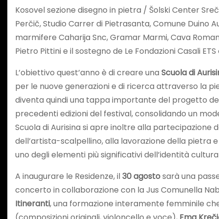
Kosovel sezione disegno in pietra / Šolski Center Sreč
Perčič, Studio Carrer di Pietrasanta, Comune Duino Au
marmifere Caharija Snc, Gramar Marmi, Cava Romana.
Pietro Pittini e il sostegno de Le Fondazioni Casali ET
L’obiettivo quest’anno è di creare una
Scuola di Auris
per le nuove generazioni e di ricerca attraverso la pi
diventa quindi una tappa importante del progetto dei 
precedenti edizioni del festival, consolidando un mode
Scuola di Aurisina si apre inoltre alla partecipazione 
dell’artista-scalpellino, alla lavorazione della pietra
uno degli elementi più significativi dell’identità cultural
A inaugurare le Residenze, il
30 agosto
sarà una passeg
concerto in collaborazione con la Jus Comunella Nab
Itineranti
, una formazione interamente femminile ch
(composizioni originali, violoncello e voce),
Ema Kreč