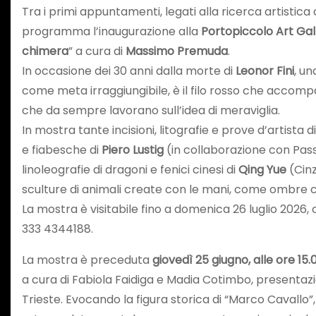
Tra i primi appuntamenti, legati alla ricerca artist
programma l’inaugurazione alla
Portopiccolo Art Gal
chimera
” a cura di
Massimo Premuda
.
In occasione dei 30 anni dalla morte di
Leonor Fini
, un
come meta irraggiungibile, è il filo rosso che accomp
che da sempre lavorano sull’idea di meraviglia.
In mostra tante incisioni, litografie e prove d’artista
e fiabesche di
Piero Lustig
(in collaborazione con Pas
linoleografie di dragoni e fenici cinesi di
Qing Yue
(Cinz
sculture di animali create con le mani, come ombre c
La mostra è visitabile fino a domenica 26 luglio 2026
333 4344188.
La mostra è preceduta
giovedì 25 giugno, alle ore 15.
a cura di Fabiola Faidiga e Madia Cotimbo, presentaz
Trieste. Evocando la figura storica di “Marco Cavallo”, 