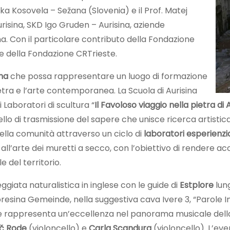
ka Kosovela – Sežana (Slovenia) e il Prof. Matej
risina, SKD Igo Gruden – Aurisina, aziende
 Con il particolare contributo della Fondazione
S e della Fondazione CRTrieste.
ina
che possa rappresentare un luogo di formazione
etra e l’arte contemporanea. La Scuola di Aurisina
Laboratori di scultura “
Il Favoloso viaggio nella pietra di 
llo di trasmissione del sapere che unisce ricerca artistica
della comunità attraverso un ciclo di
laboratori esperienzial
 e all’arte dei muretti a secco, con l’obiettivo di rendere
e del territorio.
giata naturalistica in inglese con le guide di
Estplore
lung
resina Gemeinde, nella suggestiva cava Ivere 3, “Parole 
e rappresenta un’eccellenza nel panorama musicale del
ič Rode
(violoncello) e
Carla Scandura
(violoncello). L’eve