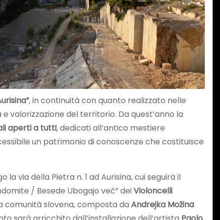
Aurisina”
, in continuità con quanto realizzato nelle
 e valorizzazione del territorio. Da quest’anno la
i aperti a tutti
, dedicati all’antico mestiere
 accessibile un patrimonio di conoscenze che costituisce
o la via della Pietra n. 1 ad Aurisina, cui seguirà il
Indomite / Besede Ubogajo več” dei
Violoncelli
la comunità slovena, composta da
Andrejka Možina
nto sarà arricchito dall’installazione dell’artista
Paolo