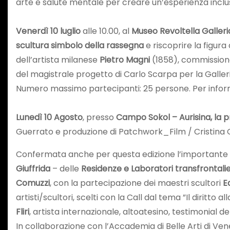
arte e salute mentale per creare un’esperienza inclusiv
Venerdì 10 luglio
alle 10.00, al
Museo Revoltella Galler
scultura simbolo della rassegna
e riscoprire la figur
dell’artista milanese
Pietro Magni
(1858), commissiona
del magistrale progetto di Carlo Scarpa per la Galleria
Numero massimo partecipanti: 25 persone. Per informa
Lunedì 10 Agosto
, presso
Campo Sokol – Aurisina, la pr
Guerrato e produzione di Patchwork_Film / Cristina 
Confermata anche per questa edizione l’importante i
Giuffrida
– delle
Residenze e Laboratori transfrontali
Comuzzi
, con la partecipazione dei maestri scultori
E
artisti/scultori, scelti con la Call dal tema ”Il diritt
Fliri
, artista internazionale, altoatesino, testimonial de
In collaborazione con l’Accademia di Belle Arti di Ven