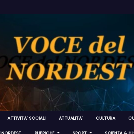
ATTIVITA’ SOCIALI
ATTUALITA’
CULTURA
CU
ONORDEST
RUBRICHE
SPORT
SCIENZA & H