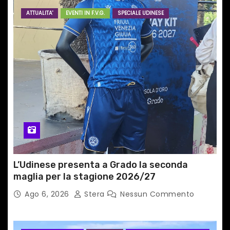
ATTUALITA'
EVENTI IN F.V.G.
SPECIALE UDINESE
e
a
r
t
i
c
o
L’Udinese presenta a Grado la seconda
l
maglia per la stagione 2026/27
i
Ago 6, 2026
Stera
Nessun Commento