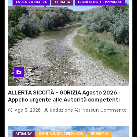
AMBIENTE & NATURA
ATTUALITA'
EVENTI GORIZIA E PROVINCIA
ALLERTA SICCITÀ – GORIZIA Agosto 2026 :
Appello urgente alle Autorità competenti
Ago 5, 2026
Redazione
Nessun Commento
ATTUALITA'
EVENTI VENEZIA E PROVINCIA
TERRITORIO