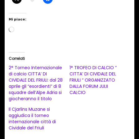
Mi piace:
C
a
r
i
Correlati
c
2° Torneo Internazionale
1° TROFEO DI CALCIO “
a
di calcio CITTA’ DI
CITTA’ DI CIVIDALE DEL
CIVIDALE DEL FRIULI: dal 28
FRIULI “ ORGANIZZATO
m
aprile gli “esordienti” di 8
DALLA FORUM JULII
e
squadre dell’Alpe Adria si
CALCIO
n
giocheranno il titolo
t
Il Cjarlins Muzane si
aggiudica il torneo
o
internazionale città di
i
Cividale del Friuli
n