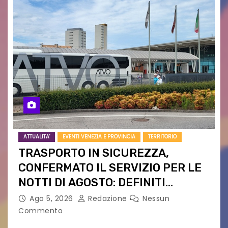
ATTUALITA'
EVENTI VENEZIA E PROVINCIA
TERRITORIO
TRASPORTO IN SICUREZZA,
CONFERMATO IL SERVIZIO PER LE
NOTTI DI AGOSTO: DEFINITI
PERCORSI, FERMATE E ORARIO
Ago 5, 2026
Redazione
Nessun
Commento
Venerdì 7 agosto la prima corsa, obiettivo