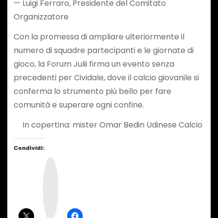
​— Luigi Ferraro, Presidente del Comitato
Organizzatore
​Con la promessa di ampliare ulteriormente il
numero di squadre partecipanti e le giornate di
gioco, la Forum Julii firma un evento senza
precedenti per Cividale, dove il calcio giovanile si
conferma lo strumento più bello per fare
comunità e superare ogni confine.
In copertina: mister Omar Bedin Udinese Calcio
Condividi:
I
n
s
t
a
g
r
a
m