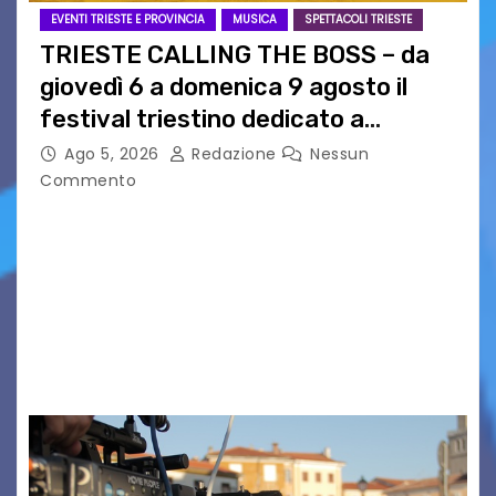
EVENTI TRIESTE E PROVINCIA
MUSICA
SPETTACOLI TRIESTE
TRIESTE CALLING THE BOSS – da
giovedì 6 a domenica 9 agosto il
festival triestino dedicato a
Springsteen
Ago 5, 2026
Redazione
Nessun
Commento
TRIESTE CALLING THE BOSS 2026
Quattordicesima Edizione Dal 6 al 9 agosto 2026
PIAZZA VERDI, SARTORIO, SAN GIUSTO,
AUSONIA… BLOOD BROTHERS, LOVESICK DUO,
BOUND FOR GLORY, RENATO TAMMI, ANTHONY
BASSO,…