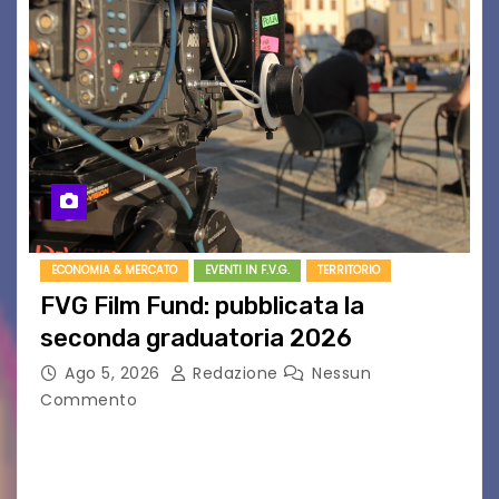
ECONOMIA & MERCATO
EVENTI IN F.V.G.
TERRITORIO
FVG Film Fund: pubblicata la
seconda graduatoria 2026
Ago 5, 2026
Redazione
Nessun
Commento
Aperta la terza e ultima call dell’anno per le
produzioni audiovisive Online gli esiti della
seconda finestra del Film Fund promosso dalla