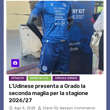
ATTUALITA'
EVENTI IN F.V.G.
SPECIALE UDINESE
L’Udinese presenta a Grado la
seconda maglia per la stagione
2026/27
Ago 6, 2026
Stera
Nessun Commento