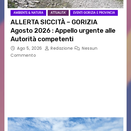
AMBIENTE & NATURA
ATTUALITA'
EVENTI GORIZIA E PROVINCIA
ALLERTA SICCITÀ – GORIZIA
Agosto 2026 : Appello urgente alle
Autorità competenti
Ago 5, 2026
Redazione
Nessun
Commento
Legambiente Gorizia APS e Legambiente
Monfalcone APS “Circolo Ignazio Zanutto”
desiderano attirare l’attenzione della
cittadinanza e delle Autorità competenti sulla
grave siccità che sta colpendo non solo le
campagne e…