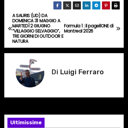
c
o
A SAURIS (UD) DA
N
r
DOMENICA 31 MAGGIO A
MARTEDÌ 2 GIUGNO
Formula 1 : il pagellONE di
s
a
“VILLAGGIO SELVAGGIO”,
Montreal 2026
o
TRE GIORNI DI OUTDOOR E
v
NATURA
…
i
g
Di
Luigi Ferraro
a
z
i
o
Ultimissime
n