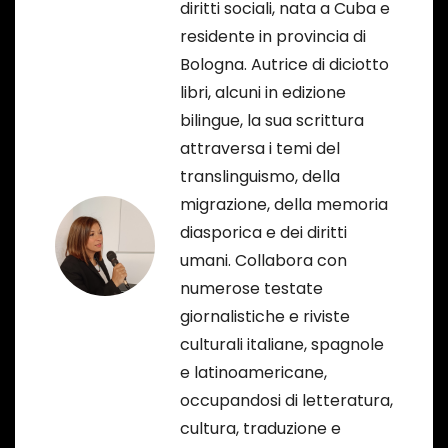
diritti sociali, nata a Cuba e
i
residente in provincia di
o
Bologna. Autrice di diciotto
libri, alcuni in edizione
n
bilingue, la sua scrittura
e
attraversa i temi del
translinguismo, della
a
migrazione, della memoria
r
diasporica e dei diritti
umani. Collabora con
t
numerose testate
i
giornalistiche e riviste
culturali italiane, spagnole
c
e latinoamericane,
o
occupandosi di letteratura,
cultura, traduzione e
l