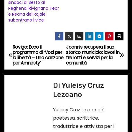
sindaci di Sesto al
o
Reghena, Rivignano Teor
i
e Reana del Rojale,
n
subentrano i vice
c
o
r
Rovigo: Ecco il
Joannis recupera il suo
N
s
programma di ‘Voci per
storico municipio: lavori in
la libertà – Una canzone
tre lotti e servizi per la
a
o
per Amnesty’
comunità
…
v
Di
Yuleisy Cruz
i
Lezcano
g
Yuleisy Cruz Lezcano è
a
poetessa, scrittrice,
z
traduttrice e attivista per i