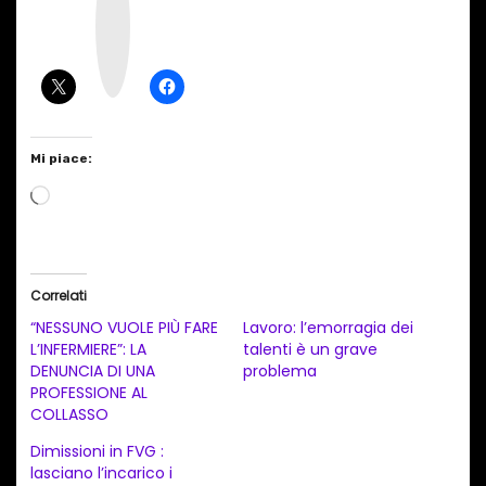
t
a
g
r
a
m
Mi piace:
C
a
r
i
Correlati
c
“NESSUNO VUOLE PIÙ FARE
Lavoro: l’emorragia dei
a
L’INFERMIERE”: LA
talenti è un grave
DENUNCIA DI UNA
problema
m
PROFESSIONE AL
e
COLLASSO
n
Dimissioni in FVG :
t
lasciano l’incarico i