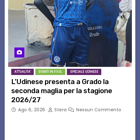
ATTUALITA'
EVENTI IN F.V.G.
SPECIALE UDINESE
L’Udinese presenta a Grado la
seconda maglia per la stagione
2026/27
Ago 6, 2026
Stera
Nessun Commento
GRADO – È stata la splendida cornice di Grado
a ospitare la presentazione della nuova
seconda maglia dell’Udinese per la stagione