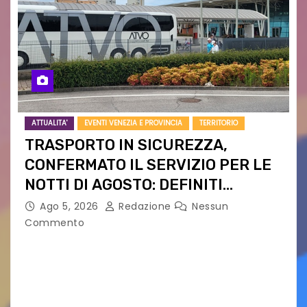
ATTUALITA'
EVENTI VENEZIA E PROVINCIA
TERRITORIO
TRASPORTO IN SICUREZZA,
CONFERMATO IL SERVIZIO PER LE
NOTTI DI AGOSTO: DEFINITI
PERCORSI, FERMATE E ORARIO
Ago 5, 2026
Redazione
Nessun
Commento
Venerdì 7 agosto la prima corsa, obiettivo
ridurre i rischi legati agli spostamenti notturni
Torna il servizio di trasporto notturno dedicato
ai collegamenti con i principali locali di