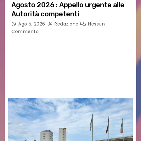
Agosto 2026 : Appello urgente alle
Autorità competenti
Ago 5, 2026
Redazione
Nessun
Commento
Legambiente Gorizia APS e Legambiente
Monfalcone APS “Circolo Ignazio Zanutto”
desiderano attirare l’attenzione della
cittadinanza e delle Autorità competenti sulla
grave siccità che sta colpendo non solo le
campagne e…