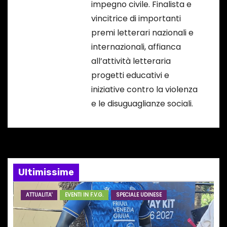
impegno civile. Finalista e
i
vincitrice di importanti
premi letterari nazionali e
internazionali, affianca
all’attività letteraria
progetti educativi e
iniziative contro la violenza
e le disuguaglianze sociali.
Ultimissime
ATTUALITA'
EVENTI IN F.V.G.
SPECIALE UDINESE