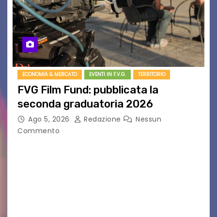
ECONOMIA & MERCATO
EVENTI IN F.V.G.
TERRITORIO
FVG Film Fund: pubblicata la
seconda graduatoria 2026
Ago 5, 2026
Redazione
Nessun
Commento
Aperta la terza e ultima call dell’anno per le
produzioni audiovisive Online gli esiti della
seconda finestra del Film Fund promosso dalla
Friuli Venezia Giulia Film Commission –
PromoTurismoFVG. Le…