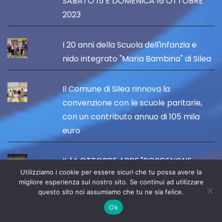
SABATO 15 E DOMENICA 16 OTTOBRE
2023
I 20 anni della Scuola dell'infanzia e
nido integrato "Maria Bambina" di Silea
Il Comune di Silea rinnova la
convenzione con le scuole paritarie,
con un contributo annuo di 105 mila
euro
IL 14 OTTOBRE APRE "PORDENONE
Utilizziamo i cookie per essere sicuri che tu possa avere la
ARTANDFOOD" TRA ARTE, GUSTO E
migliore esperienza sul nostro sito. Se continui ad utilizzare
TURISMO DI QUALITÀ
questo sito noi assumiamo che tu ne sia felice.
Ok
Per il Fadiesis Accordion Festival 2023