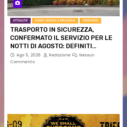
ATTUALITA'
EVENTI VENEZIA E PROVINCIA
TERRITORIO
TRASPORTO IN SICUREZZA,
CONFERMATO IL SERVIZIO PER LE
NOTTI DI AGOSTO: DEFINITI
PERCORSI, FERMATE E ORARIO
Ago 5, 2026
Redazione
Nessun
Commento
Venerdì 7 agosto la prima corsa, obiettivo
ridurre i rischi legati agli spostamenti notturni
Torna il servizio di trasporto notturno dedicato
ai collegamenti con i principali locali di
intrattenimento di…