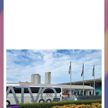
Legambiente Gorizia APS e Legambiente
Monfalcone APS “Circolo Ignazio Zanutto”
desiderano attirare l’attenzione della
cittadinanza e delle Autorità competenti sulla
grave siccità che sta colpendo non solo le
campagne e…