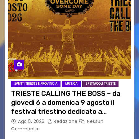
EVENTI TRIESTE E PROVINCIA
MUSICA
SPETTACOLI TRIESTE
TRIESTE CALLING THE BOSS – da
giovedì 6 a domenica 9 agosto il
festival triestino dedicato a
Springsteen
Ago 5, 2026
Redazione
Nessun
Commento
TRIESTE CALLING THE BOSS 2026