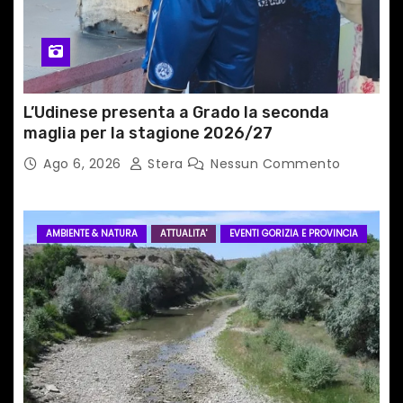
o
l
i
L’Udinese presenta a Grado la seconda
maglia per la stagione 2026/27
Ago 6, 2026
Stera
Nessun Commento
AMBIENTE & NATURA
ATTUALITA'
EVENTI GORIZIA E PROVINCIA