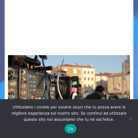
Quattordicesima Edizione Dal 6 al 9 agosto 2026
PIAZZA VERDI, SARTORIO, SAN GIUSTO,
AUSONIA… BLOOD BROTHERS, LOVESICK DUO,
BOUND FOR GLORY, RENATO TAMMI, ANTHONY
BASSO,…
Utilizziamo i cookie per essere sicuri che tu possa avere la
migliore esperienza sul nostro sito. Se continui ad utilizzare
questo sito noi assumiamo che tu ne sia felice.
Ok