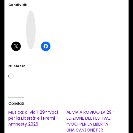
Condividi:
I
n
s
t
a
g
r
a
m
Mi piace:
C
a
r
i
Correlati
c
Musica: al via il 29ª ‘Voci
AL VIA A ROVIGO LA 29ª
a
per la Libertà’ e i Premi
EDIZIONE DEL FESTIVAL
Amnesty 2026
“VOCI PER LA LIBERTÀ –
m
UNA CANZONE PER