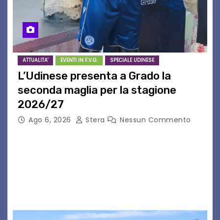
ATTUALITA'
EVENTI IN F.V.G.
SPECIALE UDINESE
L’Udinese presenta a Grado la
seconda maglia per la stagione
2026/27
Ago 6, 2026
Stera
Nessun Commento
GRADO – È stata la splendida cornice di Grado
a ospitare la presentazione della nuova
seconda maglia dell’Udinese per la stagione
2026/27. Un evento che ha richiamato
istituzioni, addetti ai…