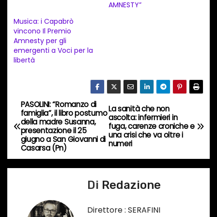
e
AMNESTY”
n
Musica: i Capabrò
t
vincono Il Premio
Amnesty per gli
o
emergenti a Voci per la
i
libertà
n
c
o
PASOLINI: “Romanzo di
N
La sanità che non
r
famiglia”, il libro postumo
ascolta: infermieri in
della madre Susanna,
s
a
fuga, carenze croniche e
presentazione il 25
una crisi che va oltre i
o
giugno a San Giovanni di
numeri
v
Casarsa (Pn)
…
i
Di
Redazione
g
a
Direttore : SERAFINI