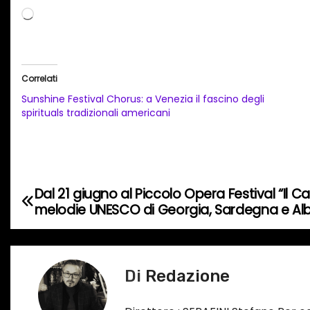
C
a
r
i
Correlati
c
Sunshine Festival Chorus: a Venezia il fascino degli
a
spirituals tradizionali americani
m
e
n
t
Dal 21 giugno al Piccolo Opera Festival “Il Ca
N
o
melodie UNESCO di Georgia, Sardegna e Al
a
i
n
v
c
Di
Redazione
i
o
r