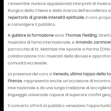
L’ensemble riunisce appassionati interpreti di music
liturgica della Chiesa e dalla ricerca dell’eccellenza a
repertorio di grande intensità spirituale
, il coro pro
e coinvolgere il pubblico.
A guidare la formazione
sono
Thomas Fielding
, Diret
musicista di fama internazionale, e
Amanda Jaronows
parrocchia di St. Matthias the Apostle a Parma (Ohio)
collaborazione tra i musicisti della diocesi e approfond
comunità ecclesiale.
La presenza del coro a
Venezia, ultima tappa della t
Firenze
, rappresenta anche un’occasione di incontr
internazionale e da una lunga tradizione di accoglien
linguaggio universale capace di superare confini geogra
Il concerto offrirà al pubblico veneziano l’opportunità 