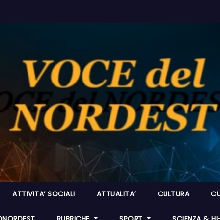
ATTIVITA’ SOCIALI
ATTUALITA’
CULTURA
CU
ONORDEST
RUBRICHE
SPORT
SCIENZA & H