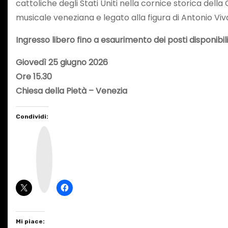
cattoliche degli Stati Uniti nella cornice storica della
musicale veneziana e legato alla figura di Antonio Viva
Ingresso libero fino a esaurimento dei posti disponibili
Giovedì 25 giugno 2026
Ore 15.30
Chiesa della Pietà – Venezia
Condividi:
I
n
s
t
a
g
r
a
m
Mi piace: