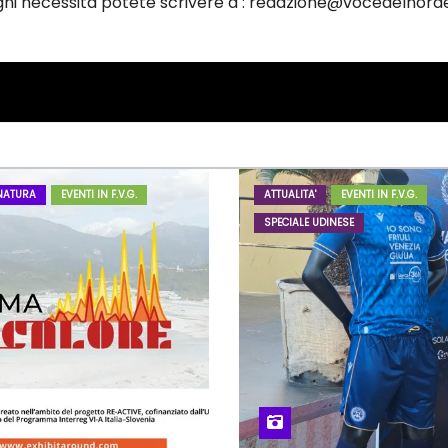
ogni necessità potete scrivere a : redazione@vocedelnorde
NATURA
EVENTI IN F.V.G.
ATTUALITA'
EVENTI IN F.V.G.
SPECIALE UDINESE