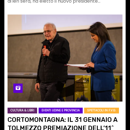
di ieri sera, ha eletto il nuovo presidente…
CULTURA & LIBRI
EVENTI UDINE E PROVINCIA
SPETTACOLI IN F.V.G.
CORTOMONTAGNA: IL 31 GENNAIO A
TOLMEZZO PREMIAZIONE DELL’11^