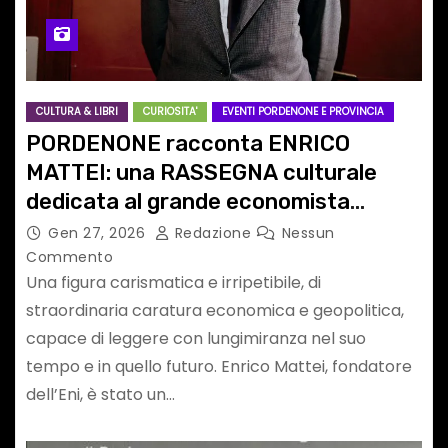
CULTURA & LIBRI
CURIOSITA'
EVENTI PORDENONE E PROVINCIA
PORDENONE racconta ENRICO
MATTEI: una RASSEGNA culturale
dedicata al grande economista
all’IRSE dal 5 al 19 febbraio
Gen 27, 2026
Redazione
Nessun
Commento
Una figura carismatica e irripetibile, di
straordinaria caratura economica e geopolitica,
capace di leggere con lungimiranza nel suo
tempo e in quello futuro. Enrico Mattei, fondatore
dell’Eni, è stato un…