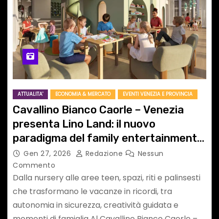
ATTUALITA'
ECONOMIA & MERCATO
EVENTI VENEZIA E PROVINCIA
Cavallino Bianco Caorle – Venezia
presenta Lino Land: il nuovo
paradigma del family entertainment
al mare
Gen 27, 2026
Redazione
Nessun
Commento
Dalla nursery alle aree teen, spazi, riti e palinsesti
che trasformano le vacanze in ricordi, tra
autonomia in sicurezza, creatività guidata e
momenti di famiglia Al Cavallino Bianco Caorle –…