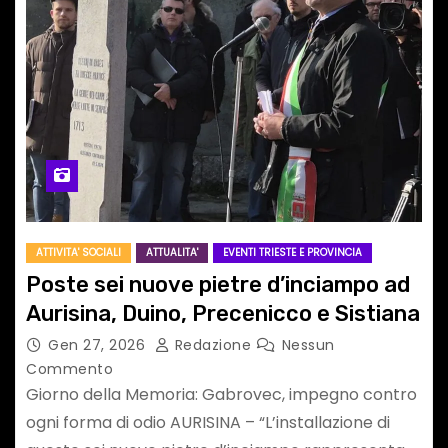
ATTIVITA' SOCIALI
ATTUALITA'
EVENTI TRIESTE E PROVINCIA
Poste sei nuove pietre d’inciampo ad
Aurisina, Duino, Precenicco e Sistiana
Gen 27, 2026
Redazione
Nessun
Commento
Giorno della Memoria: Gabrovec, impegno contro
ogni forma di odio AURISINA – “L’installazione di