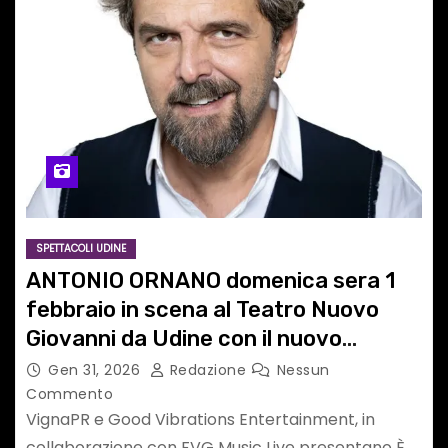
SPETTACOLI UDINE
ANTONIO ORNANO domenica sera 1
febbraio in scena al Teatro Nuovo
Giovanni da Udine con il nuovo
spettacolo (IN)GRATO
Gen 31, 2026
Redazione
Nessun
Commento
VignaPR e Good Vibrations Entertainment, in
collaborazione con FVG Music Live presentano È