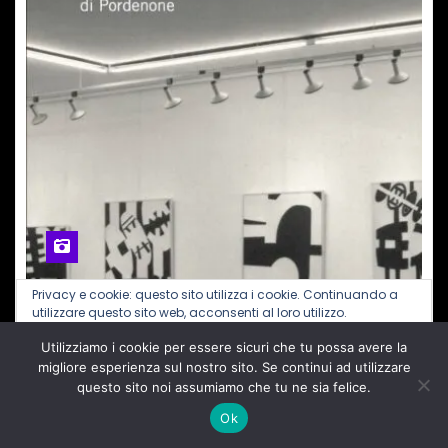
Privacy e cookie: questo sito utilizza i cookie. Continuando a
utilizzare questo sito web, acconsenti al loro utilizzo.
ARTE
CULTURA & LIBRI
EVENTI PORDENONE E PROVINCIA
Utilizziamo i cookie per essere sicuri che tu possa avere la
Per ulteriori informazioni, anche sul controllo dei cookie, leggi
PORDENONE, venerdì 30 gennaio
qui:
Informativa sui cookie
migliore esperienza sul nostro sito. Se continui ad utilizzare
L’ARTE PER TUTTI, in ANTEPRIMA si
questo sito noi assumiamo che tu ne sia felice.
presenta la RACCOLTA DI SAGGI
Ok
ARTISTICI di Luciano PADOVESE
Gen 27, 2026
Redazione
Nessun