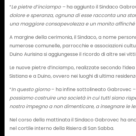
“
Le pietre d’inciampo –
ha aggiunto il Sindaco Gabrov
dolore e speranza, ognuna di esse racconta una sto
una maggiore consapevolezza e un monito affinché tal
A margine della cerimonia, il Sindaco, a nome personal
numerose comunelle, parrocchie e associazioni cultura
Duino Aurisina si aggiungesse il ricordo di altre sei vitt
Le nuove pietre d’inciampo, realizzate secondo l’idea
Sistiana e a Duino, ovvero nei luoghi di ultima residen
“
In questo giorno
– ha infine sottolineato Gabrovec –
possiamo costruire una società in cui tutti siano risp
nostro impegno a non dimenticare, a insegnare le lez
Nel corso della mattinata il Sindaco Gabrovec ha an
nel cortile interno della Risiera di San Sabba.