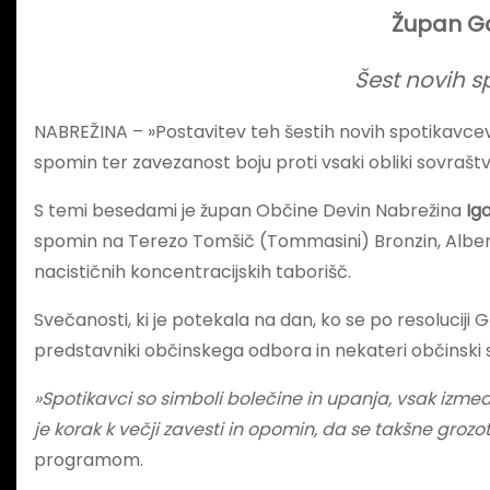
Župan Ga
Šest novih s
NABREŽINA – »Postavitev teh šestih novih spotikavcev n
spomin ter zavezanost boju proti vsaki obliki sovraštva
S temi besedami je župan Občine Devin Nabrežina
Ig
spomin na Terezo Tomšič (Tommasini) Bronzin, Alberta 
nacističnih koncentracijskih taborišč.
Svečanosti, ki je potekala na dan, ko se po resolucij
predstavniki občinskega odbora in nekateri občinski s
»Spotikavci so simboli bolečine in upanja, vsak izme
je korak k večji zavesti in opomin, da se takšne grozot
programom.