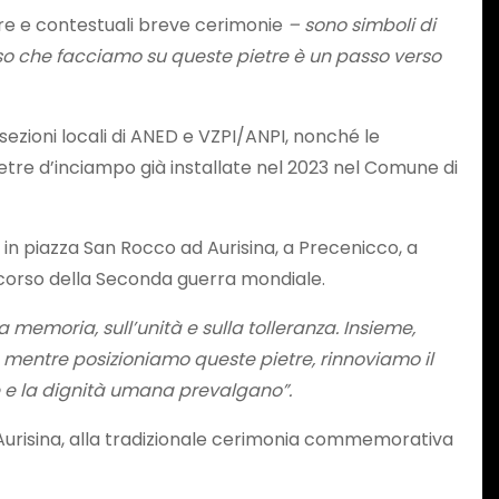
tre e contestuali breve cerimonie
– sono simboli di
so che facciamo su queste pietre è un passo verso
sezioni locali di ANED e VZPI/ANPI, nonché le
ietre d’inciampo già installate nel 2023 nel Comune di
 in piazza San Rocco ad Aurisina, a Precenicco, a
nel corso della Seconda guerra mondiale.
a memoria, sull’unità e sulla tolleranza. Insieme,
i, mentre posizioniamo queste pietre, rinnoviamo il
ce e la dignità umana prevalgano”.
Aurisina, alla tradizionale cerimonia commemorativa