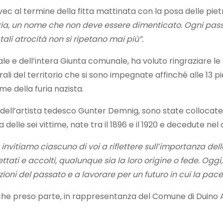
ec al termine della fitta mattinata con la posa delle pie
ria, un nome che non deve essere dimenticato. Ogni pas
i atrocità non si ripetano mai più”.
e e dell’intera Giunta comunale, ha voluto ringraziare le 
li del territorio che si sono impegnate affinché alle 13 p
ime della furia nazista.
 dell’artista tedesco Gunter Demnig, sono state collocate
za delle sei vittime, nate tra il 1896 e il 1920 e decedute 
invitiamo ciascuno di voi a riflettere sull’importanza dell
ettati e accolti, qualunque sia la loro origine o fede. Ogg
ioni del passato e a lavorare per un futuro in cui la pa
che preso parte, in rappresentanza del Comune di Duino 