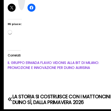
r
a
m
Mi piace:
C
a
r
i
Correlati
c
IL GRUPPO ERMADA FLAVIO VIDONIS ALLA BIT DI MILANO:
a
PROMOZIONE E INNOVAZIONE PER DUINO AURISINA
m
e
n
t
LA STORIA SI COSTRUISCE CON I MATTONCINI
N
o
DUINO SÌ, DALLA PRIMAVERA 2026
a
i