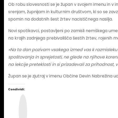
Ob robu slovesnosti se je župan v svojem imenu in v
srenjam, župnijam in kulturnim društvom, ki so se zav
spomin na dodatnih šest žrtev nacističnega nasilja.
Novi spotikavci, postavljeni po zamisli nemškega umet
na krajih zadnjega prebivališča šestih žrtev, rojenih m
»Na ta dan pozivam vsakega izmed vas k razmisleku o
spoštovanja in sprejetosti, ne glede na njihove kor
na lekcije preteklosti in si prizadevali za prihodnost
Župan se je zjutraj v imenu Občine Devin Nabrežina ud
Condividi:
I
n
s
t
a
g