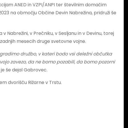
ekcijam ANED in VZPI/ANPI ter številnim domačim
 2023 na območju Občine Devin Nabrežina, pridruži še
Nabrežini, v Prečniku, v Sesljanu in v Devinu, torej
o v zadnjih mesecih druge svetovne vojne.
gradimo družbo, v kateri bodo vsi deležni občutka
svojo zavezo, da ne bomo pozabili, da bomo pozorni
«
je še dejal Gabrovec.
em dvorišču Rižarne v Trstu.