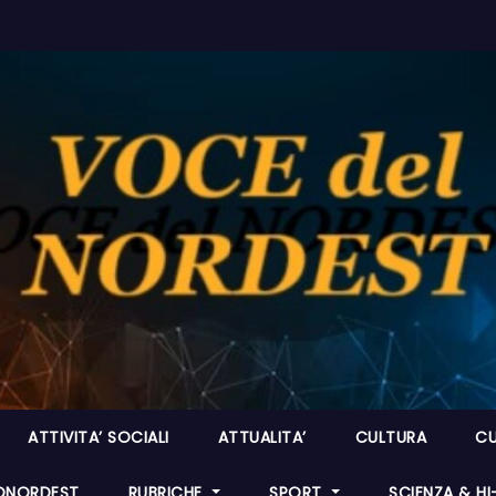
ATTIVITA’ SOCIALI
ATTUALITA’
CULTURA
CU
ONORDEST
RUBRICHE
SPORT
SCIENZA & H