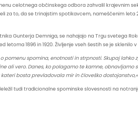
 imenu celotnega občinskega odbora zahvalil krajevnim s
zeli za to, da se trinajstim spotikavcem, nameščenim leta
nika Gunterja Demniga, se nahajajo na Trgu svetega Roka v 
ed letoma 1896 in 1920. Življenje vseh šestih se je sklenil
 pomenu spomina, enotnosti in strpnosti. Skupaj lahko z
enine ali vero. Danes, ko polagamo te kamne, obnavljamo 
, v kateri bosta prevladovala mir in človeško dostojanstvo,
eležil tudi tradicionalne spominske slovesnosti na notranj