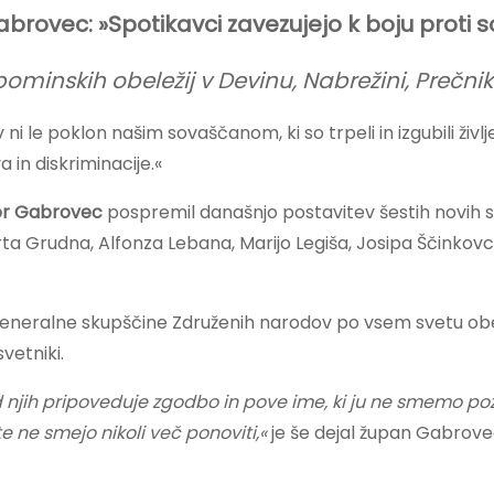
brovec: »Spotikavci zavezujejo k boju proti s
pominskih obeležij v Devinu, Nabrežini, Prečnik
i le poklon našim sovaščanom, ki so trpeli in izgubili živ
 in diskriminacije.«
or Gabrovec
pospremil današnjo postavitev šestih novih sp
Grudna, Alfonza Lebana, Marijo Legiša, Josipa Ščinkovca in
i Generalne skupščine Združenih narodov po vsem svetu obe
vetniki.
d njih pripoveduje zgodbo in pove ime, ki ju ne smemo po
e ne smejo nikoli več ponoviti,«
je še dejal župan Gabrove