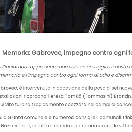
a Memoria: Gabrovec, impegno contro ogni f
re d’inciampo rappresenta non solo un omaggio ai nostri c
 memoria e l’impegno contro ogni forma di odio e discri
abrovec
, è intervenuto in occasione della posa di sei nuo
installazioni ricordano Tereza Tomšič (Tommasini) Bronzin,
le cui vite furono tragicamente spezzate nei campi di conc
a Giunta comunale e numerosi consiglieri comunali. L’inizia
 Nazioni Unite, in tutto il mondo si commemorano le vittim