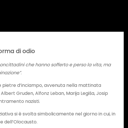
orma di odio
oncittadini che hanno sofferto e perso la vita, ma
minazione”
.
ve pietre d’inciampo, avvenuta nella mattinata
 Albert Gruden, Alfonz Leban, Marija Legiša, Josip
entramento nazisti.
tiva si è svolta simbolicamente nel giorno in cui, in
e dell’Olocausto.