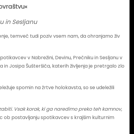
ovraštvu«
u in Sesljanu
ljenje, temveč tudi poziv vsem nam, da ohranjamo živ
otikavcev v Nabrežini, Devinu, Prečniku in Sesljanu v
 Josipa Šušteršiča, katerih življenja je pretrgalo zlo
ležuje spomin na žrtve holokavsta, so se udeležili
zabiti. Vsak korak, ki ga naredimo preko teh kamnov,
c ob postavljanju spotikavcev s krajšim kulturnim