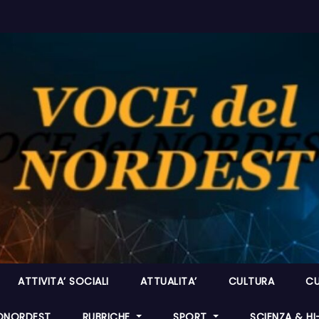
ATTIVITA’ SOCIALI
ATTUALITA’
CULTURA
CU
ONORDEST
RUBRICHE
SPORT
SCIENZA & H