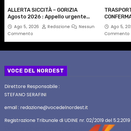
o
ALLERTA SICCITÀ – GORIZIA
TRASPORT
l
Agosto 2026 : Appello urgente
CONFERMAT
alle Autorità competenti
NOTTI DI 
Ago 5, 2026
Redazione
Nessun
Ago 5, 2
i
PERCORSI,
Commento
Commento
VOCE DEL NORDEST
Direttore Responsabile :
STEFANO SERAFINI
email : redazione@vocedelnordest.it
Registrazione Tribunale di UDINE nr. 02/2019 del 5.2.2019