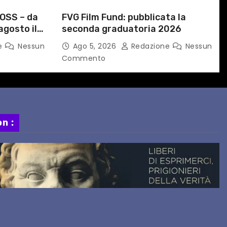
OSS – da
FVG Film Fund: pubblicata la
agosto il
seconda graduatoria 2026
ato a
e
Nessun
Ago 5, 2026
Redazione
Nessun
Commento
n :