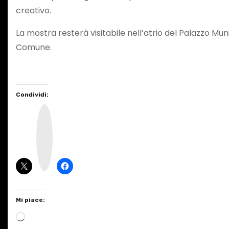
creativo.
La mostra resterà visitabile nell’atrio del Palazzo Muni
Comune.
Condividi:
I
n
s
t
a
g
r
a
m
Mi piace:
C