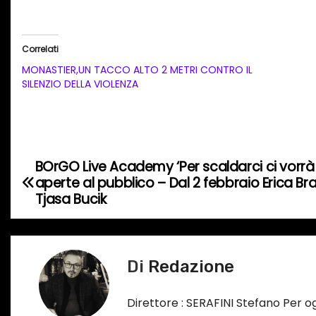
a
r
i
Correlati
c
MONASTIER,UN TACCO ALTO 2 METRI CONTRO IL
a
SILENZIO DELLA VIOLENZA
m
e
n
t
BOrGO Live Academy ‘Per scaldarci ci vorrà 
N
o
aperte al pubblico – Dal 2 febbraio Erica Bra
a
Tjasa Bucik
i
n
v
c
i
o
Di
Redazione
r
g
s
Direttore : SERAFINI Stefano Per 