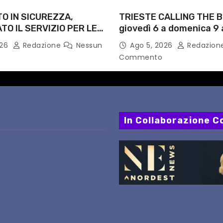
O IN SICUREZZA,
TRIESTE CALLING THE B
O IL SERVIZIO PER LE
giovedì 6 a domenica 9 
AGOSTO: DEFINITI
festival triestino dedic
026
Redazione
Nessun
Ago 5, 2026
Redazion
 FERMATE E ORARIO
Springsteen
Commento
In Collaborazione Co