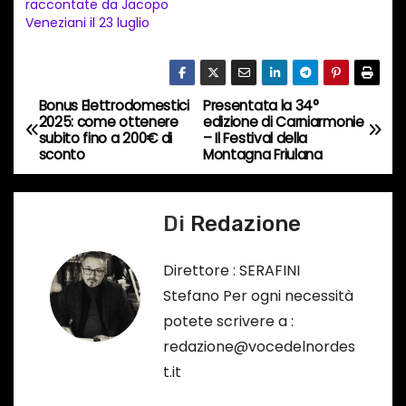
raccontate da Jacopo
n
Veneziani il 23 luglio
c
o
r
Bonus Elettrodomestici
Presentata la 34°
N
s
2025: come ottenere
edizione di Carniarmonie
subito fino a 200€ di
– Il Festival della
a
o
sconto
Montagna Friulana
…
v
Di
Redazione
i
g
Direttore : SERAFINI
Stefano Per ogni necessità
a
potete scrivere a :
z
redazione@vocedelnordes
t.it
i