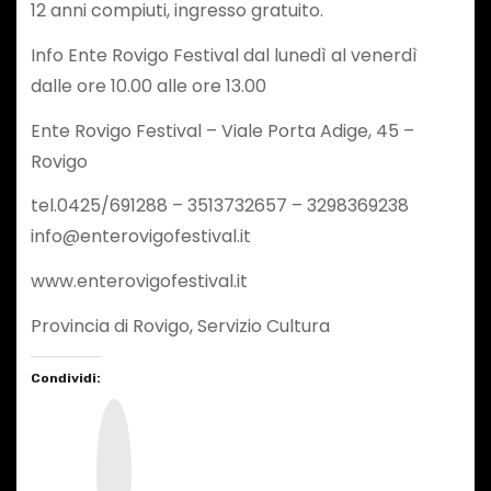
12 anni compiuti, ingresso gratuito.
Info Ente Rovigo Festival dal lunedì al venerdì
dalle ore 10.00 alle ore 13.00
Ente Rovigo Festival – Viale Porta Adige, 45 –
Rovigo
tel.0425/691288 – 3513732657 – 3298369238
info@enterovigofestival.it
www.enterovigofestival.it
Provincia di Rovigo, Servizio Cultura
Condividi:
I
n
s
t
a
g