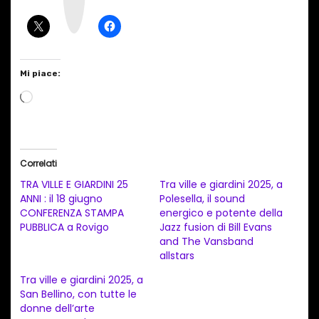
r
a
m
Mi piace:
C
a
r
i
Correlati
c
TRA VILLE E GIARDINI 25
Tra ville e giardini 2025, a
a
ANNI : il 18 giugno
Polesella, il sound
CONFERENZA STAMPA
energico e potente della
m
PUBBLICA a Rovigo
Jazz fusion di Bill Evans
e
and The Vansband
n
allstars
t
Tra ville e giardini 2025, a
San Bellino, con tutte le
o
donne dell’arte
i