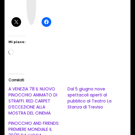
t
a
g
r
a
m
Mi piace:
C
a
r
i
Correlati
c
A VENEZIA 78 IL NUOVO
Dal 5 giugno nove
a
PINOCCHIO ANIMATO DI
spettacoli aperti al
STRAFFI. RED CARPET
pubblico al Teatro La
m
D’ECCEZIONE ALLA
Stanza di Treviso
e
MOSTRA DEL CINEMA
n
PINOCCHIO AND FRIENDS:
t
PREMIERE MONDIALE IL