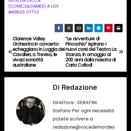
30/10 DA LUCCA
o
(COMICS&GAMES) A LOS
i
ANGELES (ITTV)
n
c
o
Clarence Valley
“Le avventure di
N
r
Orchestra in concerto:
Pinocchio” ispirano i
echeggiano in Loggia dei
nuovi corsi del Teatro La
s
a
Cavalieri, a Treviso, le
Stanza, in omaggio ai
o
vivaci sonorità
200 anni dalla nascita di
v
australiane
Carlo Collodi
…
i
Di
Redazione
g
a
Direttore : SERAFINI
Stefano Per ogni necessità
z
potete scrivere a :
i
redazione@vocedelnordes