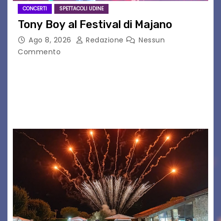
CONCERTI
SPETTACOLI UDINE
Tony Boy al Festival di Majano
Ago 8, 2026
Redazione
Nessun
Commento
Il 7 agosto 2026, il tour estivo di Tony Boy
(ragazzo del 1999 nato a Padova, il cui vero
nome è Antonio Hueber) ha fatto tappa al
Festival di Majano.…