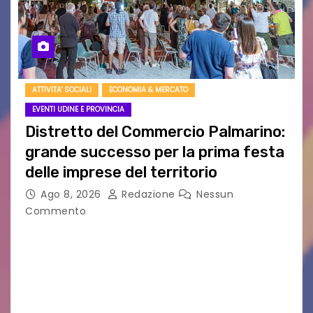
ATTIVITA' SOCIALI
ECONOMIA & MERCATO
EVENTI UDINE E PROVINCIA
Distretto del Commercio Palmarino:
grande successo per la prima festa
delle imprese del territorio
Ago 8, 2026
Redazione
Nessun
Commento
Sommariva: «Una serata che ha restituito il
valore di chi ogni giorno costruisce il Palmarino
con passione, ricerca e lavoro» PALMANOVA, 8
AGOSTO 2026 – È andata oltre ogni
aspettativa…