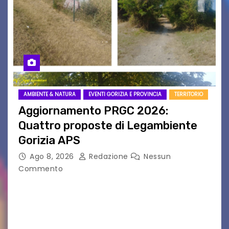
AMBIENTE & NATURA
EVENTI GORIZIA E PROVINCIA
TERRITORIO
Aggiornamento PRGC 2026:
Quattro proposte di Legambiente
Gorizia APS
Ago 8, 2026
Redazione
Nessun
Commento
Il 25 luglio scadeva la possibilità di fare delle
osservazioni al PRGC di Gorizia in fase di
aggiornamento. Le 4 proposte di Legambiente
Gorizia APS In occasione dell’aggiornamento