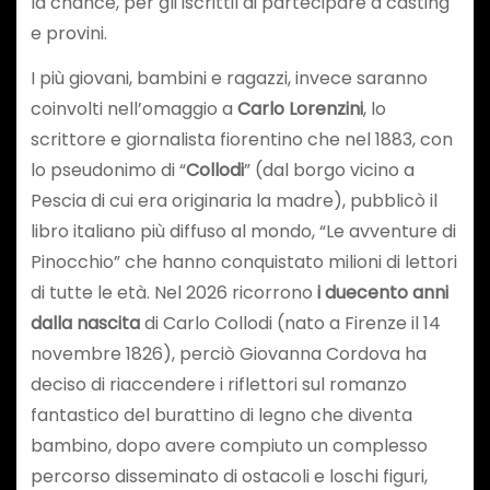
la chance, per gli iscrittil di partecipare a casting
e provini.
I più giovani, bambini e ragazzi, invece saranno
coinvolti nell’omaggio a
Carlo Lorenzini
, lo
scrittore e giornalista fiorentino che nel 1883, con
lo pseudonimo di “
Collodi
” (dal borgo vicino a
Pescia di cui era originaria la madre), pubblicò il
libro italiano più diffuso al mondo, “Le avventure di
Pinocchio” che hanno conquistato milioni di lettori
di tutte le età. Nel 2026 ricorrono
i duecento anni
dalla nascita
di Carlo Collodi (nato a Firenze il 14
novembre 1826), perciò Giovanna Cordova ha
deciso di riaccendere i riflettori sul romanzo
fantastico del burattino di legno che diventa
bambino, dopo avere compiuto un complesso
percorso disseminato di ostacoli e loschi figuri,