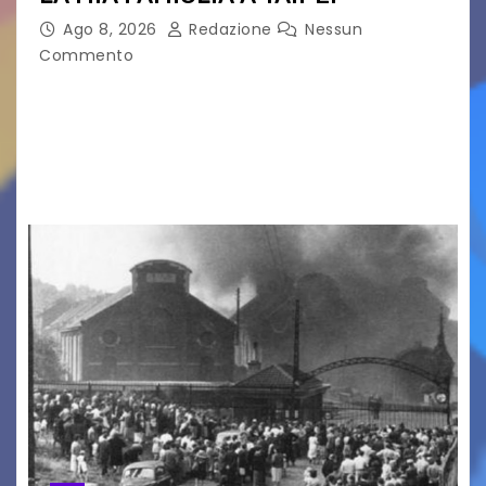
Ago 8, 2026
Redazione
Nessun
Commento
LA MIA FAMIGLIA A TAIPEI Domenica 9 agosto al
cinema all’aperto delgiardino Loris Fortuna un
racconto teneroe delicato che scalda il cuore!
UDINE – Domenica 9 agosto alle 21.15 torna…