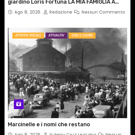
giardino Loris Fortuna LA MIA FAMIGLIA A
TAIPEI
Ago 8, 2026
Redazione
Nessun Commento
ATTIVITA' SOCIALI
ATTUALITA'
CON IL CUORE
Marcinelle e i nomi che restano
Ago 8, 2026
Yuleisy Cruz Lezcano
Nessun