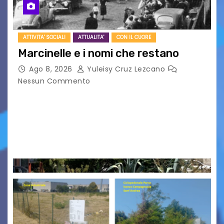
ATTIVITA' SOCIALI
ATTUALITA'
CON IL CUORE
Marcinelle e i nomi che restano
Ago 8, 2026
Yuleisy Cruz Lezcano
Nessun Commento
Tizio, Caio, Sempronio… e poi ancora un nome,
poi un altro, si forma un elenco lungo dal quale i
nomi scappano, scivolano fuori dalla pagina, la
carta che non basta…