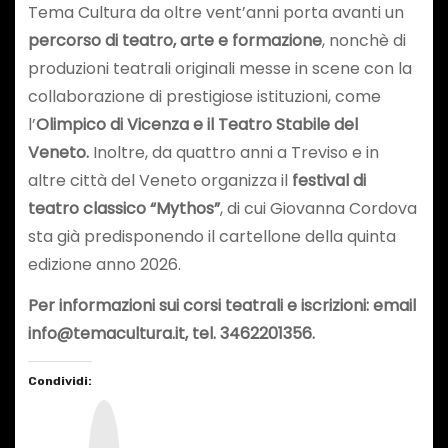
Tema Cultura da oltre vent’anni porta avanti un
percorso di teatro, arte e formazione
, nonchè di
produzioni teatrali originali messe in scene con la
collaborazione di prestigiose istituzioni, come
l’
Olimpico di Vicenza e il Teatro Stabile del
Veneto.
Inoltre, da quattro anni a Treviso e in
altre città del Veneto organizza il
festival di
teatro classico “Mythos”
, di cui Giovanna Cordova
sta già predisponendo il cartellone della quinta
edizione anno 2026.
Per informazioni sui corsi teatrali e iscrizioni: email
info@temacultura.it
, tel. 3462201356.
Condividi:
I
n
s