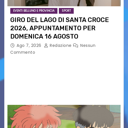
EVENTI BELLUNO E PROVINCIA
SPORT
GIRO DEL LAGO DI SANTA CROCE
2026, APPUNTAMENTO PER
DOMENICA 16 AGOSTO
Ago 7, 2026
Redazione
Nessun
Commento
Presentato ufficialmente l’evento solidaristico
proposto dal Comitato Alpago 2 Ruote &
Solidarietà, il cui ricavato andrà a Via di Natale,
Associazione Cucchini e Alpago Solidale. Sulla
maglietta, realizzata dall’artista Maria…