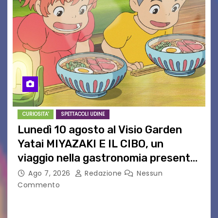
CURIOSITA'
SPETTACOLI UDINE
Lunedì 10 agosto al Visio Garden
Yatai MIYAZAKI E IL CIBO, un
viaggio nella gastronomia presente
nei film di Hayao Miyazaki!
Ago 7, 2026
Redazione
Nessun
Commento
UDINE – Continuano anche nel mese di agosto
al Visio Garden Yatai gli appuntamenti con la