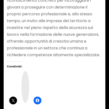
riconoscimento concreto per incoraggiare i
giovani a proseguire con determinazione il
proprio percorso professionale e, allo stesso
tempo, un invito alle imprese del territorio a
investire nel pieno rispetto della sicurezza sul
lavoro nella formazione delle nuove generazioni,
offrendo opportunità di crescita umana e
professionale in un settore che continua a
richiedere competenze altamente specializzate.
Condividi:
I
n
s
t
a
g
r
a
m