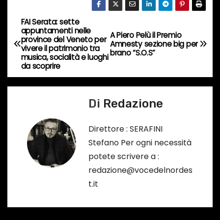
o
r
FAI Serata: sette
N
s
appuntamenti nelle
A Piero Pelù il Premio
province del Veneto per
a
Amnesty sezione big per
o
vivere il patrimonio tra
brano “S.O.S”
musica, socialità e luoghi
…
v
da scoprire
i
Di
Redazione
g
a
Direttore : SERAFINI
Stefano Per ogni necessità
z
potete scrivere a :
i
redazione@vocedelnordes
t.it
o
n