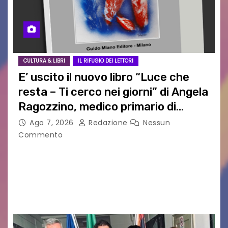
CULTURA & LIBRI
IL RIFUGIO DEI LETTORI
E’ uscito il nuovo libro “Luce che
resta – Ti cerco nei giorni” di Angela
Ragozzino, medico primario di
Capua
Ago 7, 2026
Redazione
Nessun
Commento
GUIDO MIANO EDITORE NOVITÀ EDITORIALE È
uscito il libro di poesie e fotografie: LUCE CHE
RESTA – TI CERCO NEI GIORNI di ANGELA
RAGOZZINO Pubblicato il libro di poesie “Luce…