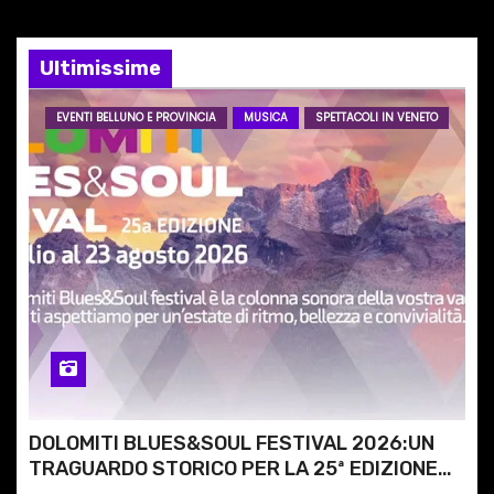
e
Ultimissime
a
r
EVENTI BELLUNO E PROVINCIA
MUSICA
SPETTACOLI IN VENETO
t
i
c
o
l
i
DOLOMITI BLUES&SOUL FESTIVAL 2026:UN
TRAGUARDO STORICO PER LA 25ª EDIZIONE
TRA LE CIME PATRIMONIO UNESCO