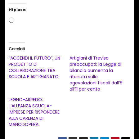
Mi piace:
C
a
r
i
Correlati
c
“ACCENDI IL FUTURO”, UN
Artigiani di Treviso
a
PROGETTO DI
preoccupati: la Legge di
COLLABORAZIONE TRA
bilancio aumenta la
m
SCUOLA E ARTIGIANATO
ritenuta sulle
e
agevolazioni fiscali dall’8
n
all’11 per cento
t
LEGNO-ARREDO:
L’ALLEANZA SCUOLA-
o
IMPRESE PER RISPONDERE
i
ALLA CARENZA DI
n
MANODOPERA
c