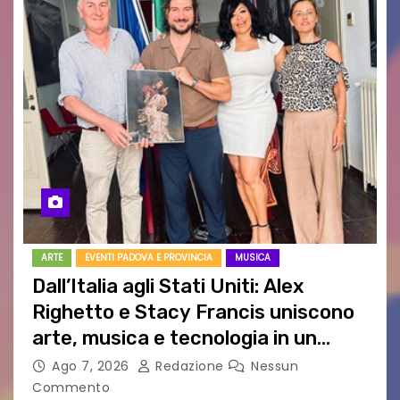
ARTE
EVENTI PADOVA E PROVINCIA
MUSICA
Dall’Italia agli Stati Uniti: Alex
Righetto e Stacy Francis uniscono
arte, musica e tecnologia in un
nuovo progetto internazionale”
Ago 7, 2026
Redazione
Nessun
Commento