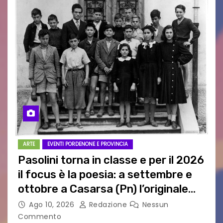
ARTE
EVENTI PORDENONE E PROVINCIA
Pasolini torna in classe e per il 2026
il focus è la poesia: a settembre e
ottobre a Casarsa (Pn) l’originale
percorso per docenti delle scuole
Ago 10, 2026
Redazione
Nessun
medie e superiori
Commento