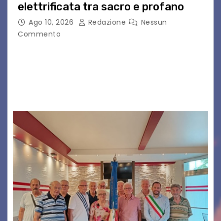
elettrificata tra sacro e profano
Ago 10, 2026
Redazione
Nessun
Commento
CIGNO è il progetto del musicista romano Diego
Cignitti, che sabato 29 agosto sarà in scena sul
palco del Fornaci Rosse Festival di Vicenza.
Dopo la partecipazione a Uno maggio…