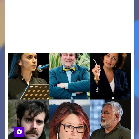
PIER PAOLO PASOLINI E LA POESIA A SCUOLA
PASOLINI TORNA IN CLASSE: ATTESI A CASARSA
DELLA DELIZIA (PN) DOCENTI DA TUTTA ITALIA
PER “IMPARARE” A INSEGNARE LA POESIA
ATTRAVERSO IL…