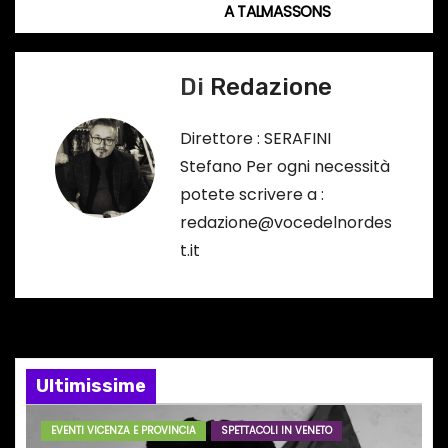
A TALMASSONS
o
v
…
i
Di
Redazione
g
Direttore : SERAFINI
a
Stefano Per ogni necessità
potete scrivere a :
z
redazione@vocedelnordes
i
t.it
o
n
e
Ultimissime
a
EVENTI VICENZA E PROVINCIA
SPETTACOLI IN VENETO