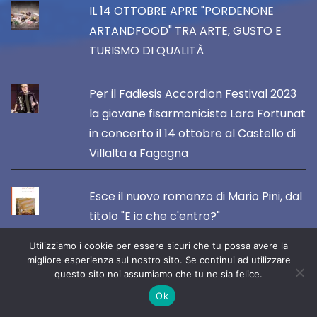
IL 14 OTTOBRE APRE "PORDENONE
ARTANDFOOD" TRA ARTE, GUSTO E
TURISMO DI QUALITÀ
Per il Fadiesis Accordion Festival 2023
la giovane fisarmonicista Lara Fortunat
in concerto il 14 ottobre al Castello di
Villalta a Fagagna
Esce il nuovo romanzo di Mario Pini, dal
titolo "E io che c'entro?"
Utilizziamo i cookie per essere sicuri che tu possa avere la
FORUM JULII E CASARSA SI
migliore esperienza sul nostro sito. Se continui ad utilizzare
questo sito noi assumiamo che tu ne sia felice.
SPARTISCONO LA POSTA IN PALIO
Ok