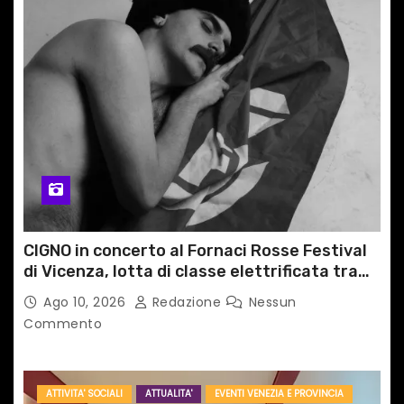
r
t
i
c
o
l
i
CIGNO in concerto al Fornaci Rosse Festival
di Vicenza, lotta di classe elettrificata tra
sacro e profano
Ago 10, 2026
Redazione
Nessun
Commento
ATTIVITA' SOCIALI
ATTUALITA'
EVENTI VENEZIA E PROVINCIA