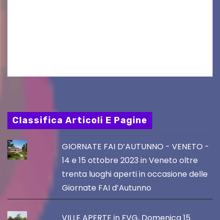
Sant’Eufemia a Grado si appresta ad accorrere
un appuntamento di grande spessore artistico
e spirituale. Martedì 11 agosto 2026, a partire
dalle…
Classifica Articoli E Pagine
GIORNATE FAI D’AUTUNNO - VENETO -
14 e 15 ottobre 2023 in Veneto oltre
trenta luoghi aperti in occasione delle
Giornate FAI d’Autunno
VILLE APERTE in FVG, Domenica 15