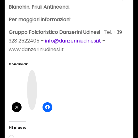
Blanchin
,
Friuli Antincendi
.
Per maggiori informazioni
:
Gruppo Folcloristico Danzerini Udinesi
-Tel. +39
328 2522405 –
info@danzeriniudinesi.it
–
www.danzeriniudinesi.it
Condividi:
I
n
s
t
a
g
r
a
m
Mi piace:
C