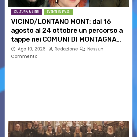
CULTURA & LIBRI
EVENTI IN F.V.G.
VICINO/LONTANO MONT: dal 16
agosto al 24 ottobre un percorso a
tappe nei COMUNI DI MONTAGNA
DEL FVG
Ago 10, 2026
Redazione
Nessun
Commento
VICINO/LONTANO MONT RIPRENDE IL SUO
CAMMINO TRA LE MONTAGNE DEL FRIULI
VENEZIA GIULIA. INCONTRI, PRESENTAZIONI,
PROIEZIONI, SPETTACOLI, LETTURE SCENICHE,
UNA MOSTRA FOTOGRAFICA, VISITE E
PASSEGGIATE: UN BREVE PERCORSO A TAPPE…