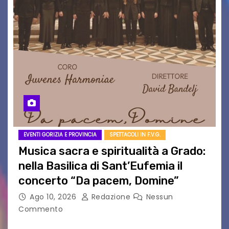
EVENTI GORIZIA E PROVINCIA
SPETTACOLI IN F.V.G.
Musica sacra e spiritualità a Grado:
nella Basilica di Sant’Eufemia il
concerto “Da pacem, Domine”
Ago 10, 2026
Redazione
Nessun
Commento
GRADO — La splendida cornice della Basilica di