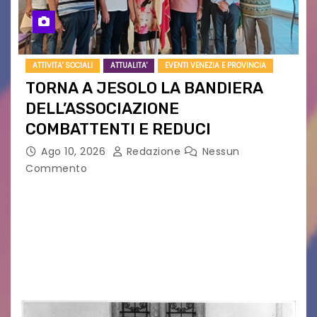
ATTIVITA' SOCIALI
ATTUALITA'
EVENTI VENEZIA E PROVINCIA
TORNA A JESOLO LA BANDIERA
DELL’ASSOCIAZIONE
COMBATTENTI E REDUCI
Ago 10, 2026
Redazione
Nessun
Commento
Eletto il nuovo presidente: è Roberto Rugolotto
Un momento di forte valore simbolico e
comunitario per la città di Jesolo. Il sindaco ha
incontrato i rappresentanti delle Associazioni
d’Arma iscritte…