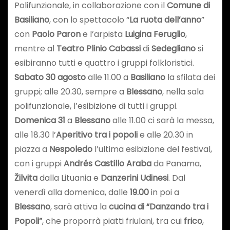
Polifunzionale, in collaborazione con il
Comune di
Basiliano
, con lo spettacolo “
La ruota dell’anno
”
con
Paolo Paron
e l’arpista
Luigina Feruglio
,
mentre al
Teatro Plinio Cabassi
di
Sedegliano
si
esibiranno tutti e quattro i gruppi folkloristici.
Sabato 30 agosto
alle 11.00 a
Basiliano
la sfilata dei
gruppi; alle 20.30, sempre a
Blessano
, nella sala
polifunzionale, l’esibizione di tutti i gruppi.
Domenica 31
a
Blessano
alle 11.00 ci sarà la messa,
alle 18.30 l’
Aperitivo tra i popoli
e alle 20.30 in
piazza a
Nespoledo
l’ultima esibizione del festival,
con i gruppi
Andrés Castillo Araba
da Panama,
Žilvita
dalla Lituania e
Danzerini Udinesi
. Dal
venerdì alla domenica, dalle
19.00
in poi a
Blessano
, sarà attiva la
cucina di “Danzando tra i
Popoli”
, che proporrà piatti friulani, tra cui
frico
,