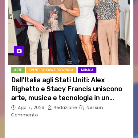
ARTE
EVENTI PADOVA E PROVINCIA
MUSICA
Dall’Italia agli Stati Uniti: Alex
Righetto e Stacy Francis uniscono
arte, musica e tecnologia in un
nuovo progetto internazionale”
Ago 7, 2026
Redazione
Nessun
Commento
Vigonza (Padova), 7 agosto 2026 – Arte
contemporanea, musica internazionale, Made