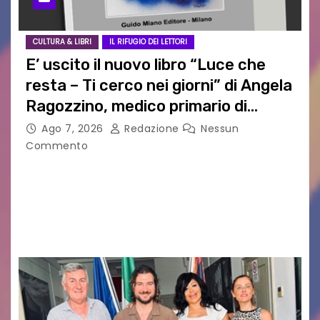
CULTURA & LIBRI
IL RIFUGIO DEI LETTORI
E’ uscito il nuovo libro “Luce che
resta – Ti cerco nei giorni” di Angela
Ragozzino, medico primario di
Capua
Ago 7, 2026
Redazione
Nessun
Commento
GUIDO MIANO EDITORE NOVITÀ EDITORIALE È
uscito il libro di poesie e fotografie: LUCE CHE
RESTA – TI CERCO NEI GIORNI di ANGELA
RAGOZZINO Pubblicato il libro di poesie “Luce…