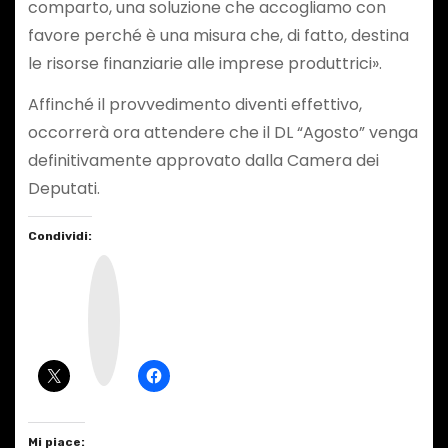
comparto, una soluzione che accogliamo con
favore perché è una misura che, di fatto, destina
le risorse finanziarie alle imprese produttrici».
Affinché il provvedimento diventi effettivo,
occorrerà ora attendere che il DL “Agosto” venga
definitivamente approvato dalla Camera dei
Deputati.
Condividi:
I
n
s
t
a
g
r
a
m
Mi piace: