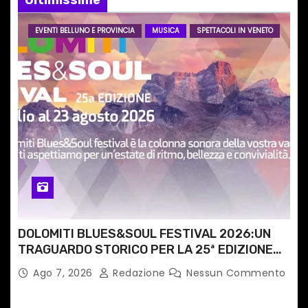
Ultimissime
r
EVENTI BELLUNO E PROVINCIA
MUSICA
SPETTACOLI IN VENETO
t
i
c
o
l
i
DOLOMITI BLUES&SOUL FESTIVAL 2026:UN
TRAGUARDO STORICO PER LA 25ª EDIZIONE
TRA LE CIME PATRIMONIO UNESCO
Ago 7, 2026
Redazione
Nessun Commento