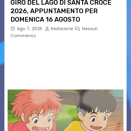
GIRO DEL LAGO DI SANTA CROCE
2026, APPUNTAMENTO PER
DOMENICA 16 AGOSTO
Ago 7, 2026
Redazione
Nessun
Commento
Presentato ufficialmente l’evento solidaristico
proposto dal Comitato Alpago 2 Ruote &
Solidarietà, il cui ricavato andrà a Via di Natale,
Associazione Cucchini e Alpago Solidale. Sulla
maglietta, realizzata dall’artista Maria…