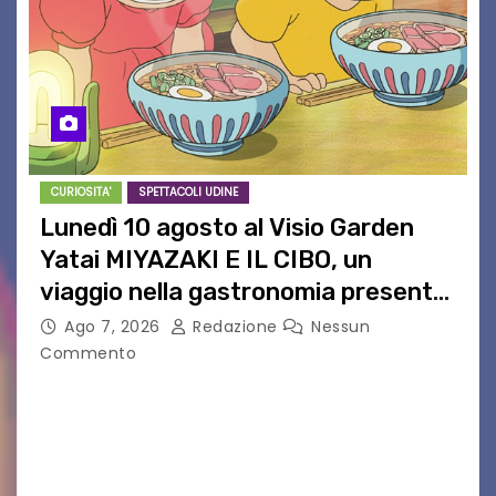
CURIOSITA'
SPETTACOLI UDINE
Lunedì 10 agosto al Visio Garden
Yatai MIYAZAKI E IL CIBO, un
viaggio nella gastronomia presente
nei film di Hayao Miyazaki!
Ago 7, 2026
Redazione
Nessun
Commento
UDINE – Continuano anche nel mese di agosto
al Visio Garden Yatai gli appuntamenti con la
cucina e la cultura giapponese a cura dello
chef giappo-italiano Sai Fukayama. Lunedì 10…