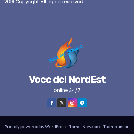
2019 Copyright All rights reserved
Voce del NordEst
online 24/7
Proudly powered by WordPress
|
Tema:
Newses
di
Themeansar
.