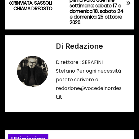
a
prima volta due fine
RINVIATA, SASSOLI
settimana: sabato 17 e
s
CHIAMA DREOSTO
v
domenica 18, sabato 24
o
e domenica 25 ottobre
2020.
i
…
g
Di
Redazione
a
Direttore : SERAFINI
z
Stefano Per ogni necessità
i
potete scrivere a :
redazione@vocedelnordes
o
t.it
n
e
a