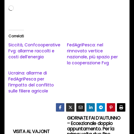
C
a
r
i
Correlati
c
Siccità, Confcooperative
FedAgriPesca: nel
a
Fvg: allarme raccolti e
rinnovato vertice
costi dell’energia
nazionale, più spazio per
m
la cooperazione Fvg
e
Ucraina: allarme di
n
FedAgriPesca per
t
l’impatto del conflitto
sulle filiere agricole
o
i
n
c
GIORNATE FAI D’AUTUNNO
N
– Eccezionale doppio
o
appuntamento. Per la
VISITA AL VAJONT
r