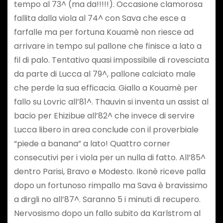
tempo al 73^ (ma da!!!!!). Occasione clamorosa
fallita dalla viola al 74^ con Sava che esce a
farfalle ma per fortuna Kouamè non riesce ad
arrivare in tempo sul pallone che finisce a lato a
fil di palo. Tentativo quasi impossibile di rovesciata
da parte di Lucca al 79^, pallone calciato male
che perde la sua efficacia. Giallo a Kouamè per
fallo su Lovric all’81^. Thauvin si inventa un assist al
bacio per Ehizibue all’82^ che invece di servire
Lucca libero in area conclude con il proverbiale
“piede a banana” a lato! Quattro corner
consecutivi per i viola per un nulla di fatto. All’85^
dentro Parisi, Bravo e Modesto. Ikonè riceve palla
dopo un fortunoso rimpallo ma Sava è bravissimo
a dirgli no all’87^. Saranno 5 i minuti di recupero.
Nervosismo dopo un fallo subito da Karlstrom al