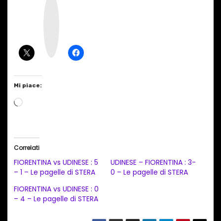
I
n
s
t
a
g
r
a
m
Mi piace:
C
a
r
i
Correlati
c
FIORENTINA vs UDINESE : 5
UDINESE – FIORENTINA : 3-
a
– 1 – Le pagelle di STERA
0 – Le pagelle di STERA
m
FIORENTINA vs UDINESE : 0
e
– 4 – Le pagelle di STERA
n