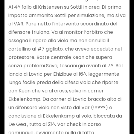
Al 4^ fallo di Kristensen su Sottil in area. Di primo
impatto ammonito Sottil per simulazione, ma si va
al VAR. Pare netto l’intervento scoordinato del
difensore friulano. Va ai monitor l’arbitro che
assegna il rigore alla viola ma non annulla il
cartellino al #7 gigliato, che aveva ecceduto nel
protestare. Batte centrale Kean che supera
senza problemi Sava, toscani già avanti al 7^. Bel
lancio di Lovric per Ehizibue al 16^, leggermente
lungo facile preda della difesa viola che riparte
con Kean che va al cross, salva in corner
Ekkelenkamp. Da corner di Lovric braccio alto di
un difensore viola non visto dal Var (!!!???) e
conclusione di Ekkelenkamp al volo, bloccata da
De Gea , tutto al 21^. Var check in corso
comunque, ovviamente nulla di fatto