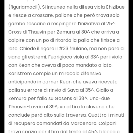
(figuriamoci!). Si incunea nella difesa viola Ehizibue
e riesce a crossare, pallone che però trova solo
gambe toscane a respingere l’iniziativa al 25^.
Cross di Thauvin per Zemura al 30^ che arriva a
colpire con un po di ritardo la palla che finisce a
lato. Chiede il rigore il #33 friulano, ma non pare ci
siano gli estremi. Fuorigioco viola al 33^ per i viola
con Kean che aveva di poco mandato a lato.
Karlstrom compie un miracolo difensivo
anticipando in corner Kean che aveva ricevuto
palla su errore di rinvio di Sava al 35^. Giallo a
Zemura per fallo su Gosens al 38^. Uno-due
Thauvin-Lovric al 39^, va al tiro lo sloveno che
conclude però alto sulla traversa. Quattro i minuti
di recupero comandati da Marcenaro. Colpani
trova spazio per il tiro dal limite al 45^, blocca a