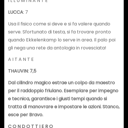
I L L U M I N A N T E
LUCCA
: 7
Usa il fisico come si deve e si fa valere quando
serve. Sfortunato di testa, si fa trovare pronto
quando Ekkelenkamp lo serve in area. Il palo poi
gli nega una rete da antologia in rovesciata!
A I T A N T E
THAUVIN: 7,5
Dal cilindro magico estrae un colpo da maestro
per il raddoppio friulano. Esemplare per impegno
e tecnica, garantisce i giusti tempi quando si
tratta di manovrare e impostare le azioni. Stanco,
esce per Bravo.
C O N D O T T I E R O