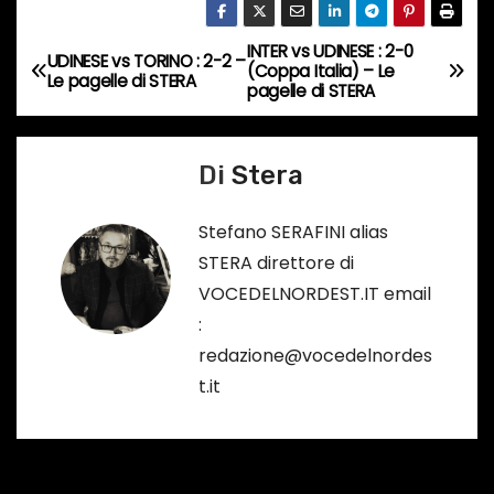
t
o
INTER vs UDINESE : 2-0
N
UDINESE vs TORINO : 2-2 –
i
(Coppa Italia) – Le
Le pagelle di STERA
pagelle di STERA
a
n
c
v
o
Di
Stera
i
r
s
Stefano SERAFINI alias
g
o
STERA direttore di
a
…
VOCEDELNORDEST.IT email
:
z
redazione@vocedelnordes
i
t.it
o
n