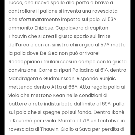
Lucca, che riceve spalle alla porta e bravo a
controllare il pallone si inventa una rovesciata
che sfortunatamente impatta sul palo. Al 53^
ammonito Ehizibue. Capolavoro di capitan
Thauvin che si crea il giusto spazio sul limite
dell’area e con un sinistro chirurgico al 57^ mette
la palla dove De Gea non può arrivare!
Raddoppiano i friulani scesi in campo con la giusta
convinzione. Corre ai ripari Palladino al 61^, dentro
Mandragora e Gudmunsson. Risponde Runjaic
mettendo dentro Atta al 66^. Atta regala palla ai
viola che mettono Kean nelle condizioni di
battere a rete indisturbato dal limite al 69^. palla
sul palo che si spegne poi sul fondo. Dentro Ikonè
e Kouamè per i viola. Murato al 71^ un tentativo in
rovesciata di Thauvin. Giallo a Sava per perdita di