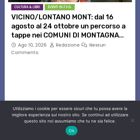
CULTURA & LIBRI
EVENTI IN F.V.G.
VICINO/LONTANO MONT: dal 16
agosto al 24 ottobre un percorso a
tappe nei COMUNI DI MONTAGNA
DEL FVG
Ago 10, 2026
Redazione
Nessun
Commento
VICINO/LONTANO MONT RIPRENDE IL SUO
CAMMINO TRA LE MONTAGNE DEL FRIULI
VENEZIA GIULIA. INCONTRI, PRESENTAZIONI,
PROIEZIONI, SPETTACOLI, LETTURE SCENICHE,
UNA MOSTRA FOTOGRAFICA, VISITE E
PASSEGGIATE: UN BREVE PERCORSO A TAPPE…
Utilizziamo i cookie per essere sicuri che tu possa avere la
migliore esperienza sul nostro sito. Se continui ad utilizzare
questo sito noi assumiamo che tu ne sia felice.
Ok