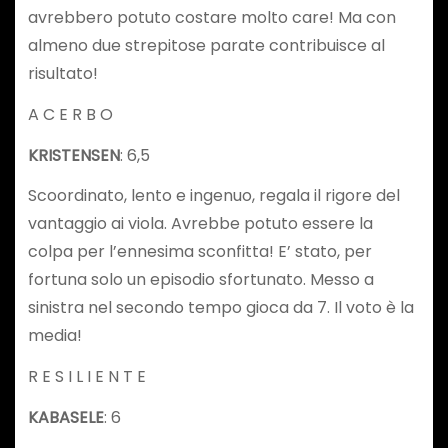
avrebbero potuto costare molto care! Ma con
almeno due strepitose parate contribuisce al
risultato!
A C E R B O
KRISTENSEN
: 6,5
Scoordinato, lento e ingenuo, regala il rigore del
vantaggio ai viola. Avrebbe potuto essere la
colpa per l’ennesima sconfitta! E’ stato, per
fortuna solo un episodio sfortunato. Messo a
sinistra nel secondo tempo gioca da 7. Il voto è la
media!
R E S I L I E N T E
KABASELE
: 6