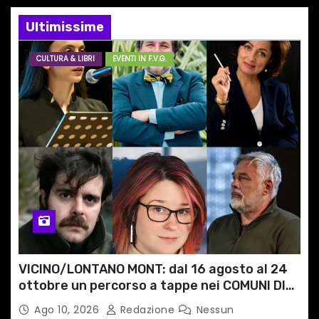
e
Ultimissime
a
CULTURA & LIBRI
EVENTI IN F.V.G.
r
t
i
c
o
l
i
VICINO/LONTANO MONT: dal 16 agosto al 24
ottobre un percorso a tappe nei COMUNI DI
MONTAGNA DEL FVG
Ago 10, 2026
Redazione
Nessun