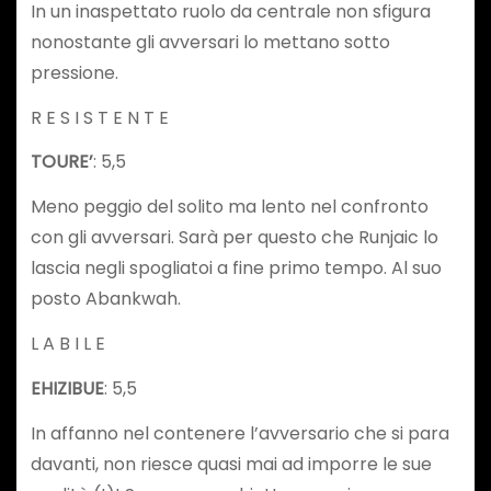
In un inaspettato ruolo da centrale non sfigura
nonostante gli avversari lo mettano sotto
pressione.
R E S I S T E N T E
TOURE’
: 5,5
Meno peggio del solito ma lento nel confronto
con gli avversari. Sarà per questo che Runjaic lo
lascia negli spogliatoi a fine primo tempo. Al suo
posto Abankwah.
L A B I L E
EHIZIBUE
: 5,5
In affanno nel contenere l’avversario che si para
davanti, non riesce quasi mai ad imporre le sue