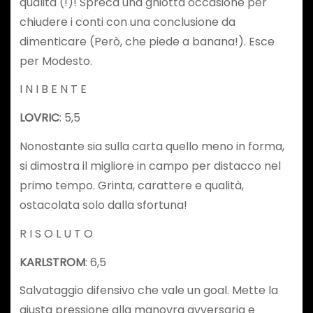
qualità (!)! Spreca una ghiotta occasione per
chiudere i conti con una conclusione da
dimenticare (Però, che piede a banana!). Esce
per Modesto.
I N I B E N T E
LOVRIC
: 5,5
Nonostante sia sulla carta quello meno in forma,
si dimostra il migliore in campo per distacco nel
primo tempo. Grinta, carattere e qualità,
ostacolata solo dalla sfortuna!
R I S O L U T O
KARLSTROM
: 6,5
Salvataggio difensivo che vale un goal. Mette la
giusta pressione alla manovra avversaria e