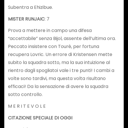
Subentra a Ehizibue.
MISTER RUNJAIC
: 7
Prova a mettere in campo una difesa
“accettabile” senza Bijol, assente dell’ultima ora.
Peccato insistere con Tourè, per fortuna
recupera Lovric. Un errore di Kristensen mette
subito la squadra sotto, ma la sua intuizione al
rientro dagli spogliatoi vale i tre punti! I cambi a
volte sono tardivi, ma questa volta risultano
efficaci! Da la sensazione di avere la squadra
sotto controllo.
M E R I T E V O L E
CITAZIONE SPECIALE DI OGGI