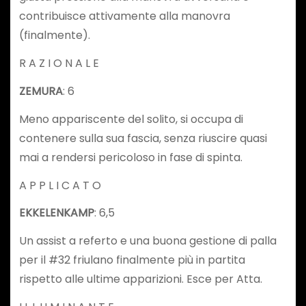
contribuisce attivamente alla manovra
(finalmente).
R A Z I O N A L E
ZEMURA
: 6
Meno appariscente del solito, si occupa di
contenere sulla sua fascia, senza riuscire quasi
mai a rendersi pericoloso in fase di spinta.
A P P L I C A T O
EKKELENKAMP
: 6,5
Un assist a referto e una buona gestione di palla
per il #32 friulano finalmente più in partita
rispetto alle ultime apparizioni. Esce per Atta.