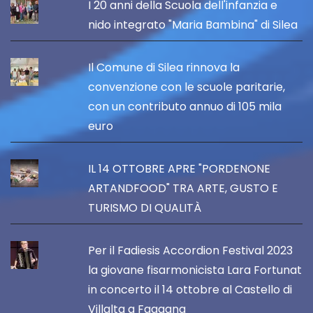
I 20 anni della Scuola dell'infanzia e
nido integrato "Maria Bambina" di Silea
Il Comune di Silea rinnova la
convenzione con le scuole paritarie,
con un contributo annuo di 105 mila
euro
IL 14 OTTOBRE APRE "PORDENONE
ARTANDFOOD" TRA ARTE, GUSTO E
TURISMO DI QUALITÀ
Per il Fadiesis Accordion Festival 2023
la giovane fisarmonicista Lara Fortunat
in concerto il 14 ottobre al Castello di
Villalta a Fagagna