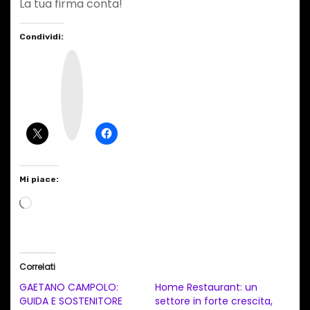
La tua firma conta!
Condividi:
I
n
s
t
a
g
r
a
m
Mi piace:
C
a
r
i
Correlati
c
GAETANO CAMPOLO:
Home Restaurant: un
a
GUIDA E SOSTENITORE
settore in forte crescita,