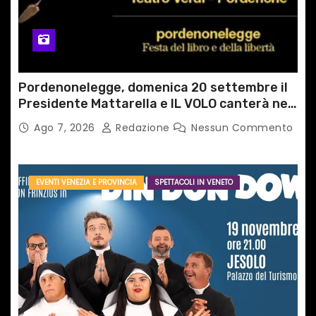
o
l
i
Pordenonelegge, domenica 20 settembre il
Presidente Mattarella e IL VOLO canterà nel
Concerto per l’Italia
Ago 7, 2026
Redazione
Nessun Commento
EVENTI VENEZIA E PROVINCIA
SPETTACOLI IN VENETO