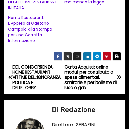
DEGLI HOME RESTAURANT
ma manca la legge
m
IN ITALIA
e
Home Restaurant:
n
L’Appello di Gaetano
t
Campolo alla Stampa
per una Corretta
o
Informazione
i
n
c
DDL CONCORRENZA,
Carta Acquisti: online
o
N
HOME RESTAURANT :
moduli per contributo a
r
VITTIME DELL’IGNORANZA
spese alimentari,
a
POLITICA E
sanitarie e per bollette di
s
DELLE LOBBY
luce e gas
o
v
…
i
Di
Redazione
g
Direttore : SERAFINI