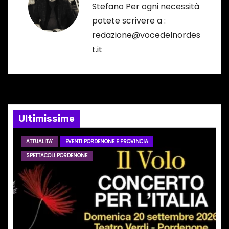
a
Stefano Per ogni necessità
potete scrivere a :
z
redazione@vocedelnordes
i
t.it
o
n
e
Ultimissime
a
ATTUALITA'
EVENTI PORDENONE E PROVINCIA
r
SPETTACOLI PORDENONE
t
i
c