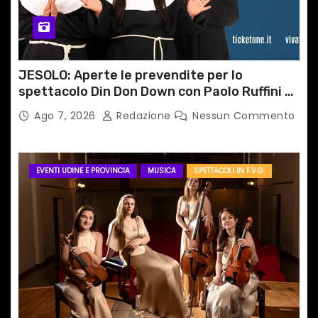
JESOLO: Aperte le prevendite per lo
spettacolo Din Don Down con Paolo Ruffini e
la Compagnia Mayor Von Frinzius
Ago 7, 2026
Redazione
Nessun Commento
EVENTI UDINE E PROVINCIA
MUSICA
SPETTACOLI IN F.V.G.