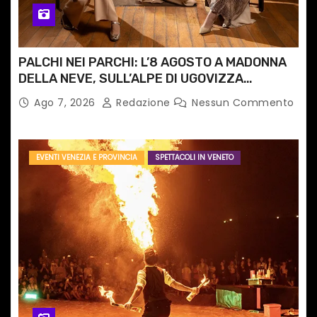
PALCHI NEI PARCHI: L’8 AGOSTO A MADONNA
DELLA NEVE, SULL’ALPE DI UGOVIZZA
L’ALLINEA STRING QUARTET
Ago 7, 2026
Redazione
Nessun Commento
EVENTI VENEZIA E PROVINCIA
SPETTACOLI IN VENETO