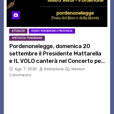
ATTUALITA'
EVENTI PORDENONE E PROVINCIA
SPETTACOLI PORDENONE
Pordenonelegge, domenica 20
settembre il Presidente Mattarella
e IL VOLO canterà nel Concerto per
l’Italia
Ago 7, 2026
Redazione
Nessun
Commento
IL VOLO PROTAGONISTA DEL CONCERTO PER
L’ITALIA A PORDENONELEGGE, DOMENICA 20
SETTEMBRE ALLA PRESENZA DEL PRESIDENTE
DELLA REPUBBLICA ITALIANA SERGIO
MATTARELLA: UNA SERATA CHE TRASFORMERÀ IL