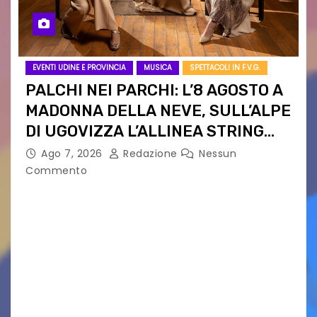
EVENTI UDINE E PROVINCIA
MUSICA
SPETTACOLI IN F.V.G.
PALCHI NEI PARCHI: L’8 AGOSTO A
MADONNA DELLA NEVE, SULL’ALPE
DI UGOVIZZA L’ALLINEA STRING
QUARTET
Ago 7, 2026
Redazione
Nessun
Commento
PALCHI NEI PARCHI – settima edizione DA
MOZART A MORRICONE, LA MUSICA
ATTRAVERSA I CONFINI: SABATO 8 AGOSTO ALLE
12.00 L’ALLINEA STRING QUARTET
PROTAGONISTA DEL NUOVO APPUNTAMENTO DI
PALCHI NEI…