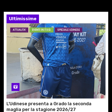
e
a
Ultimissime
r
ATTUALITA'
EVENTI IN F.V.G.
SPECIALE UDINESE
t
i
c
o
l
i
L’Udinese presenta a Grado la seconda
maglia per la stagione 2026/27