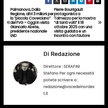
o
r
Palmanova, Dalla
Pierre Bourrigault
N
s
Regione, altri 3 milioni per
protagonista a
la “piccola Coverciano”
Tolmezzo per la mostra
a
o
del FVG – Oggi in visita
“di tanti volti” il 18
Giancarlo Abete,
ottobre 2025 con una
…
v
presidente nazionale
visita guidata e un
LND
incontro con l’autore
i
g
Di
Redazione
a
Direttore : SERAFINI
z
Stefano Per ogni necessità
potete scrivere a :
i
redazione@vocedelnordes
o
t.it
n