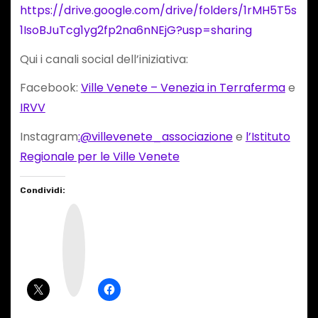
https://drive.google.com/drive/folders/1rMH5T5s
1IsoBJuTcg1yg2fp2na6nNEjG?usp=sharing
Qui i canali social dell’iniziativa:
Facebook:
Ville Venete – Venezia in Terraferma
e
IRVV
Instagram
:@villevenete_associazione
e
l’Istituto
Regionale per le Ville Venete
Condividi:
I
n
s
t
a
g
r
a
m