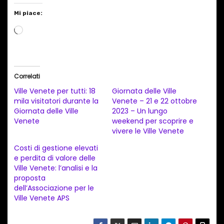
Mi piace:
C
a
r
i
Correlati
c
Ville Venete per tutti: 18
Giornata delle Ville
a
mila visitatori durante la
Venete – 21 e 22 ottobre
Giornata delle Ville
2023 – Un lungo
m
Venete
weekend per scoprire e
e
vivere le Ville Venete
n
Costi di gestione elevati
t
e perdita di valore delle
Ville Venete: l’analisi e la
o
proposta
i
dell’Associazione per le
n
Ville Venete APS
c