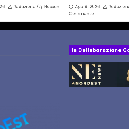
esta delle imprese del
Fortuna LA MIA FAMIGLI
026
Redazione
Nessun
Ago 8, 2026
Redazio
Commento
In Collaborazione Co