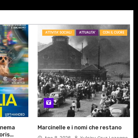
ATTIVITA' SOCIALI
ATTUALITA'
CON IL CUORE
cinema
Marcinelle e i nomi che restano
oris
Ago 8, 2026
Yuleisy Cruz Lezcano