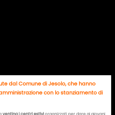
tenute dal Comune di Jesolo, che hanno
ll’amministrazione con lo stanziamento di
na
ventina i centri estivi
organizzati per dare ai giovani