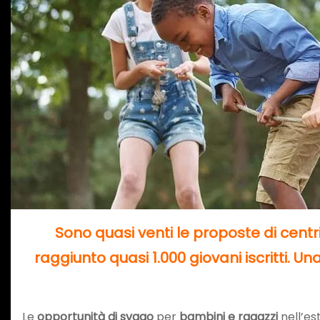
Sono quasi venti le proposte di centr
raggiunto quasi 1.000 giovani iscritti. 
Le
opportunità di svago
per
bambini e ragazzi
nell’es