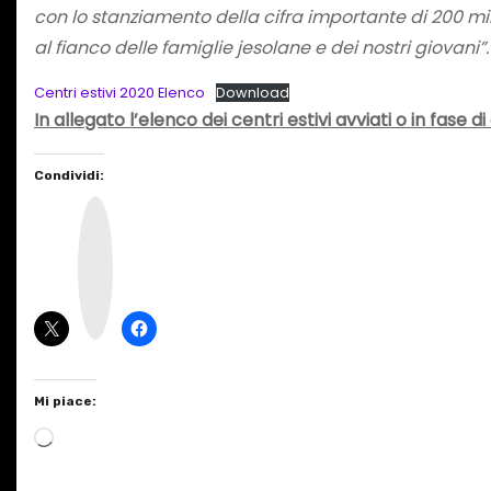
con lo stanziamento della cifra importante di 200 mi
al fianco delle famiglie jesolane e dei nostri giovani”.
Centri estivi 2020 Elenco
Download
In allegato l’elenco dei centri estivi avviati o in fase d
Condividi:
I
n
s
t
a
g
r
a
m
Mi piace:
C
a