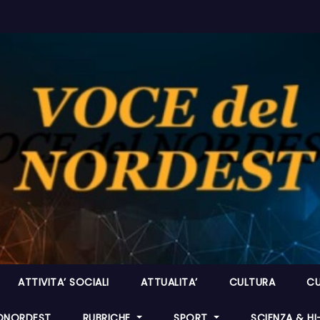
ATTIVITA’ SOCIALI
ATTUALITA’
CULTURA
CU
ONORDEST
RUBRICHE
SPORT
SCIENZA & H