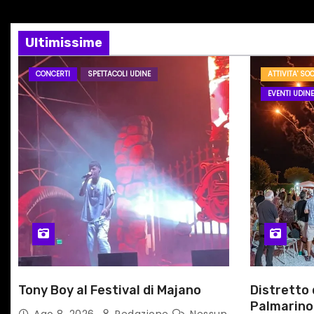
z
…
i
Ultimissime
o
CONCERTI
SPETTACOLI UDINE
ATTIVITA' SOC
n
EVENTI UDINE
e
a
r
t
i
c
Tony Boy al Festival di Majano
Distretto
o
Palmarino
Ago 8, 2026
Redazione
Nessun