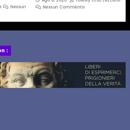
A A TAIPEI
ne
Nessun
Nessun Commento
n :