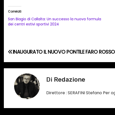
r
i
Correlati
c
San Biagio di Callalta: Un successo la nuova formula
a
dei centri estivi sportivi 2024
m
e
n
N
INAUGURATO IL NUOVO PONTILE FARO ROSS
t
o
a
i
v
n
Di
Redazione
c
i
o
g
Direttore : SERAFINI Stefano Per 
r
s
a
o