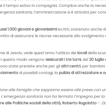
ere il tempo estivo in compagnia. Complice anche la neces
ergenza sanitaria, l’amministrazione si è attivata per cons
uasi 1.000 giovani e giovanissimi
iscritti, sostenuto anche 
entito di assicurare le risorse necessarie allo svolgimento
e di Jesolo, vede quest’anno l’utilizzo dei
locali
della scu
 In questo modo vengono
assicurati i tre turni
, dal
20 luglio
a sono state previste anche per gli
altri centri
, per bambini
cciamento
di possibili contagi, la
pulizia di attrezzature e o
ione alle famiglie che sappiamo essere alle prese con una
. L’emergenza sanitaria non ha fermato l’impegno per la re
e alle Politiche sociali della città, Roberto Rugolotto
–
. D