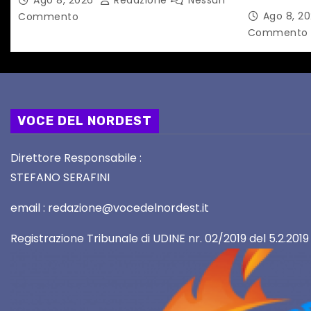
l
la prima f
Ago 8, 2
Commento
territorio
Commento
i
VOCE DEL NORDEST
Direttore Responsabile :
STEFANO SERAFINI
email : redazione@vocedelnordest.it
Registrazione Tribunale di UDINE nr. 02/2019 del 5.2.2019