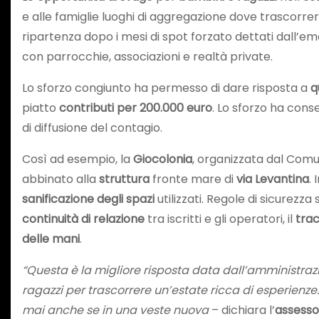
e alle famiglie luoghi di aggregazione dove trascorr
ripartenza dopo i mesi di spot forzato dettati dall’em
con parrocchie, associazioni e realtà private.
Lo sforzo congiunto ha permesso di dare risposta a
q
piatto
contributi per 200.000 euro
. Lo sforzo ha cons
di diffusione del contagio.
Così ad esempio, la
Giocolonia
, organizzata dal Comun
abbinato alla
struttura
fronte mare di
via Levantina
.
sanificazione degli spazi
utilizzati. Regole di sicurezz
continuità di relazione
tra iscritti e gli operatori, il
tra
delle mani
.
“Questa è la migliore risposta data dall’amministraz
ragazzi per trascorrere un’estate ricca di esperienze
mai anche se in una veste nuova
– dichiara l’
assessor