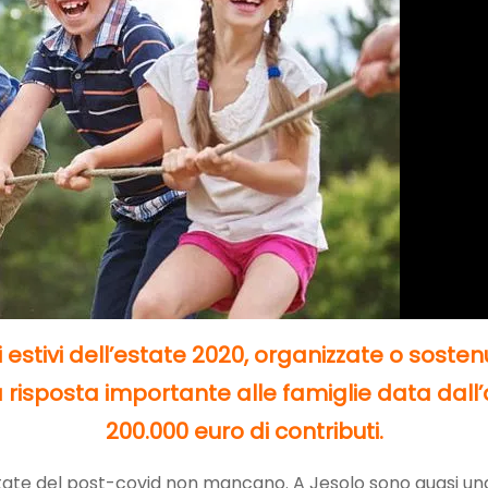
i estivi dell’estate 2020, organizzate o sos
Una risposta importante alle famiglie data da
200.000 euro di contributi.
tate del post-covid non mancano. A Jesolo sono quasi u