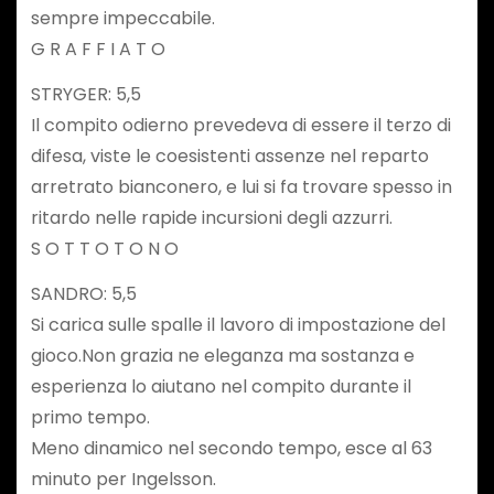
sempre impeccabile.
G R A F F I A T O
STRYGER: 5,5
Il compito odierno prevedeva di essere il terzo di
difesa, viste le coesistenti assenze nel reparto
arretrato bianconero, e lui si fa trovare spesso in
ritardo nelle rapide incursioni degli azzurri.
S O T T O T O N O
SANDRO: 5,5
Si carica sulle spalle il lavoro di impostazione del
gioco.Non grazia ne eleganza ma sostanza e
esperienza lo aiutano nel compito durante il
primo tempo.
Meno dinamico nel secondo tempo, esce al 63
minuto per Ingelsson.