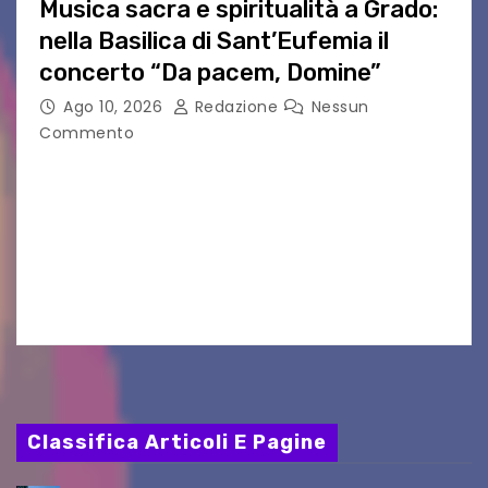
Musica sacra e spiritualità a Grado:
nella Basilica di Sant’Eufemia il
concerto “Da pacem, Domine”
Ago 10, 2026
Redazione
Nessun
Commento
GRADO — La splendida cornice della Basilica di
Sant’Eufemia a Grado si appresta ad accorrere
un appuntamento di grande spessore artistico
e spirituale. Martedì 11 agosto 2026, a partire
dalle…
Classifica Articoli E Pagine