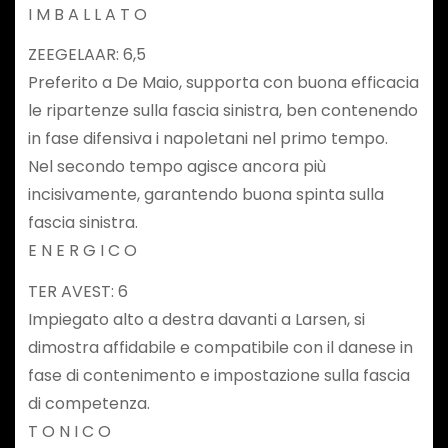
I M B A L L A T O
ZEEGELAAR: 6,5
Preferito a De Maio, supporta con buona efficacia
le ripartenze sulla fascia sinistra, ben contenendo
in fase difensiva i napoletani nel primo tempo.
Nel secondo tempo agisce ancora più
incisivamente, garantendo buona spinta sulla
fascia sinistra.
E N E R G I C O
TER AVEST: 6
Impiegato alto a destra davanti a Larsen, si
dimostra affidabile e compatibile con il danese in
fase di contenimento e impostazione sulla fascia
di competenza.
T O N I C O