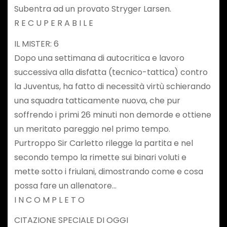
Subentra ad un provato Stryger Larsen.
R E C U P E R A B I L E
IL MISTER: 6
Dopo una settimana di autocritica e lavoro
successiva alla disfatta (tecnico-tattica) contro
la Juventus, ha fatto di necessità virtù schierando
una squadra tatticamente nuova, che pur
soffrendo i primi 26 minuti non demorde e ottiene
un meritato pareggio nel primo tempo.
Purtroppo Sir Carletto rilegge la partita e nel
secondo tempo la rimette sui binari voluti e
mette sotto i friulani, dimostrando come e cosa
possa fare un allenatore…
I N C O M P L E T O
CITAZIONE SPECIALE DI OGGI