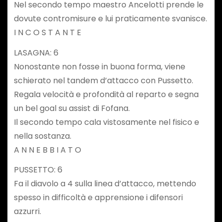
Nel secondo tempo maestro Ancelotti prende le
dovute contromisure e lui praticamente svanisce.
I N C O S T A N T E
LASAGNA: 6
Nonostante non fosse in buona forma, viene
schierato nel tandem d’attacco con Pussetto.
Regala velocità e profondità al reparto e segna
un bel goal su assist di Fofana.
Il secondo tempo cala vistosamente nel fisico e
nella sostanza.
A N N E B B I A T O
PUSSETTO: 6
Fa il diavolo a 4 sulla linea d’attacco, mettendo
spesso in difficoltà e apprensione i difensori
azzurri.