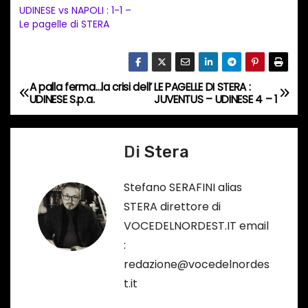
m
UDINESE vs NAPOLI : 1-1 –
e
Le pagelle di STERA
n
t
o
A palla ferma…la crisi dell’
LE PAGELLE DI STERA :
N
i
UDINESE S.p.a.
JUVENTUS – UDINESE 4 – 1
a
n
c
v
Di
Stera
o
i
r
Stefano SERAFINI alias
s
g
STERA direttore di
o
VOCEDELNORDEST.IT email
a
…
:
z
redazione@vocedelnordes
t.it
i