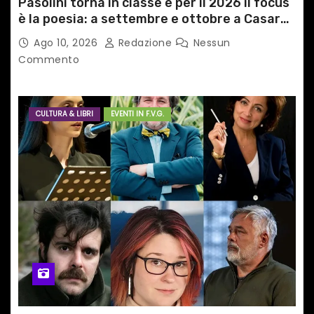
Pasolini torna in classe e per il 2026 il focus
è la poesia: a settembre e ottobre a Casarsa
(Pn) l’originale percorso per docenti delle
Ago 10, 2026
Redazione
Nessun
scuole medie e superiori
Commento
CULTURA & LIBRI
EVENTI IN F.V.G.