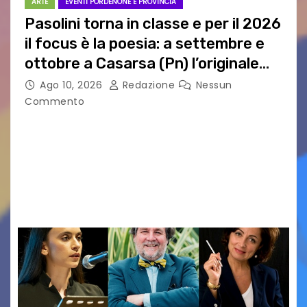
ARTE
EVENTI PORDENONE E PROVINCIA
Pasolini torna in classe e per il 2026
il focus è la poesia: a settembre e
ottobre a Casarsa (Pn) l’originale
percorso per docenti delle scuole
Ago 10, 2026
Redazione
Nessun
medie e superiori
Commento
PIER PAOLO PASOLINI E LA POESIA A SCUOLA
PASOLINI TORNA IN CLASSE: ATTESI A CASARSA
DELLA DELIZIA (PN) DOCENTI DA TUTTA ITALIA
PER “IMPARARE” A INSEGNARE LA POESIA
ATTRAVERSO IL…