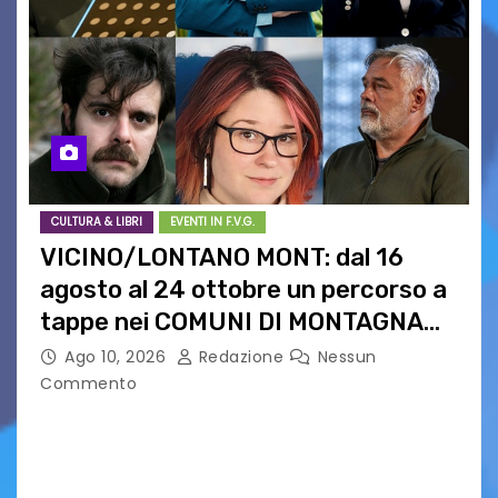
CULTURA & LIBRI
EVENTI IN F.V.G.
VICINO/LONTANO MONT: dal 16
agosto al 24 ottobre un percorso a
tappe nei COMUNI DI MONTAGNA
DEL FVG
Ago 10, 2026
Redazione
Nessun
Commento
VICINO/LONTANO MONT RIPRENDE IL SUO
CAMMINO TRA LE MONTAGNE DEL FRIULI
VENEZIA GIULIA. INCONTRI, PRESENTAZIONI,