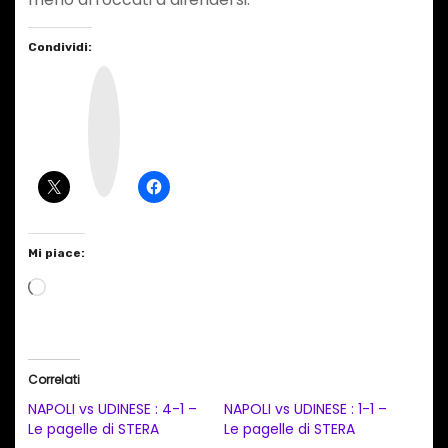
Condividi:
I
n
s
t
a
g
r
a
m
Mi piace:
C
a
r
i
Correlati
c
NAPOLI vs UDINESE : 4-1 –
NAPOLI vs UDINESE : 1-1 –
a
Le pagelle di STERA
Le pagelle di STERA