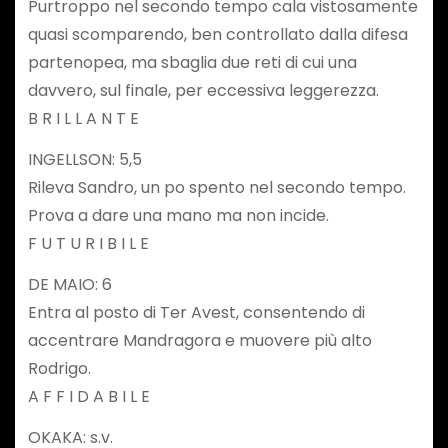
Purtroppo nel secondo tempo cala vistosamente
quasi scomparendo, ben controllato dalla difesa
partenopea, ma sbaglia due reti di cui una
davvero, sul finale, per eccessiva leggerezza.
B R I L L A N T E
INGELLSON: 5,5
Rileva Sandro, un po spento nel secondo tempo.
Prova a dare una mano ma non incide.
F U T U R I B I L E
DE MAIO: 6
Entra al posto di Ter Avest, consentendo di
accentrare Mandragora e muovere più alto
Rodrigo.
A F F I D A B I L E
OKAKA: s.v.