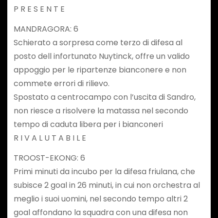
P R E S E N T E
MANDRAGORA: 6
Schierato a sorpresa come terzo di difesa al
posto dell infortunato Nuytinck, offre un valido
appoggio per le ripartenze bianconere e non
commete errori di rilievo.
Spostato a centrocampo con l’uscita di Sandro,
non riesce a risolvere la matassa nel secondo
tempo di caduta libera per i bianconeri
R I V A L U T A B I L E
TROOST-EKONG: 6
Primi minuti da incubo per la difesa friulana, che
subisce 2 goal in 26 minuti, in cui non orchestra al
meglio i suoi uomini, nel secondo tempo altri 2
goal affondano la squadra con una difesa non