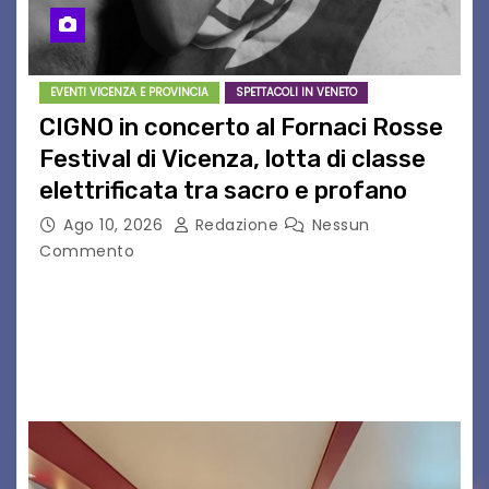
EVENTI VICENZA E PROVINCIA
SPETTACOLI IN VENETO
CIGNO in concerto al Fornaci Rosse
Festival di Vicenza, lotta di classe
elettrificata tra sacro e profano
Ago 10, 2026
Redazione
Nessun
Commento
CIGNO è il progetto del musicista romano Diego
Cignitti, che sabato 29 agosto sarà in scena sul
palco del Fornaci Rosse Festival di Vicenza.
Dopo la partecipazione a Uno maggio…