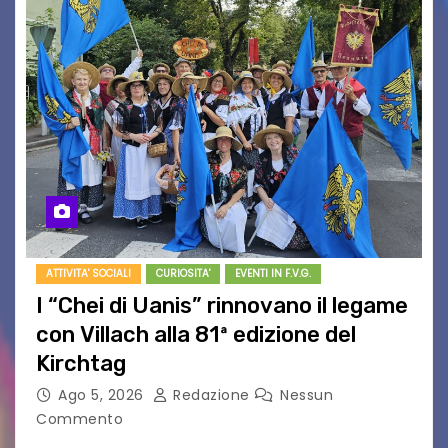
ATTIVITA' SOCIALI
CURIOSITA'
EVENTI IN F.V.G.
I “Chei di Uanis” rinnovano il legame
con Villach alla 81ª edizione del
Kirchtag
Ago 5, 2026
Redazione
Nessun
Commento
VILLACO/JANNIS – Anche quest’anno il gruppo