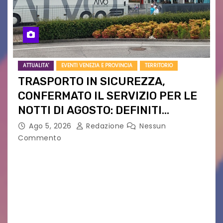
ATTUALITA'
EVENTI VENEZIA E PROVINCIA
TERRITORIO
TRASPORTO IN SICUREZZA,
CONFERMATO IL SERVIZIO PER LE
NOTTI DI AGOSTO: DEFINITI
PERCORSI, FERMATE E ORARIO
Ago 5, 2026
Redazione
Nessun
Commento
Venerdì 7 agosto la prima corsa, obiettivo
ridurre i rischi legati agli spostamenti notturni
Torna il servizio di trasporto notturno dedicato
ai collegamenti con i principali locali di
intrattenimento di…