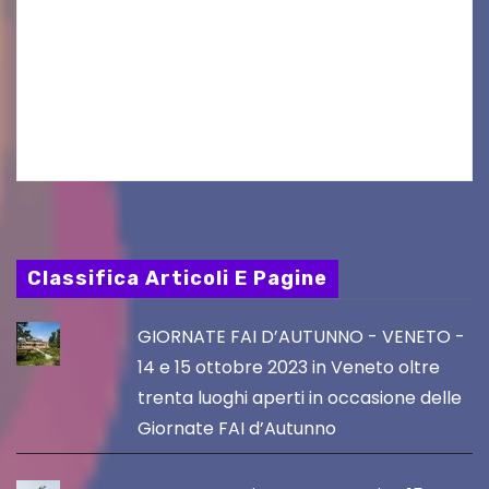
folkloristico “Chei di Uanis” ha rinnovato la sua
tradizione prendendo parte al Villacher
Kirchtag, la festa popolare e dei costumi
tradizionali più grande d’Austria.…
Classifica Articoli E Pagine
GIORNATE FAI D’AUTUNNO - VENETO -
14 e 15 ottobre 2023 in Veneto oltre
trenta luoghi aperti in occasione delle
Giornate FAI d’Autunno