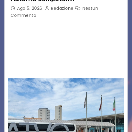
Ago 5, 2026
Redazione
Nessun
Commento
Legambiente Gorizia APS e Legambiente
Monfalcone APS “Circolo Ignazio Zanutto”
desiderano attirare l’attenzione della
cittadinanza e delle Autorità competenti sulla
grave siccità che sta colpendo non solo le
campagne e…