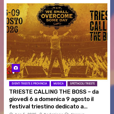
EVENTI TRIESTE E PROVINCIA
MUSICA
SPETTACOLI TRIESTE
TRIESTE CALLING THE BOSS – da
giovedì 6 a domenica 9 agosto il
festival triestino dedicato a
Springsteen