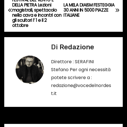
DELLA PIETRA Lezioni
LA MELA DIAISM FESTEGGIA
s
a
magistrali, spettacolo
30 ANNI IN 5000 PIAZZE
o
nella cava e incontri con
ITALIANE
v
gli scultori l’ 1 e il 2
…
ottobre
i
g
Di
Redazione
a
Direttore : SERAFINI
z
Stefano Per ogni necessità
potete scrivere a :
i
redazione@vocedelnordes
o
t.it
n
e