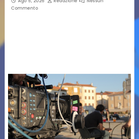
Ago 5, 2026
Redazione
Nessun
Commento
TRIESTE CALLING THE BOSS 2026
Quattordicesima Edizione Dal 6 al 9 agosto 2026
PIAZZA VERDI, SARTORIO, SAN GIUSTO,
AUSONIA… BLOOD BROTHERS, LOVESICK DUO,
BOUND FOR GLORY, RENATO TAMMI, ANTHONY
BASSO,…