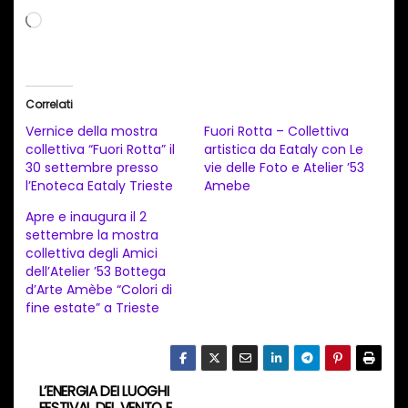
C
a
r
i
Correlati
c
Vernice della mostra
Fuori Rotta – Collettiva
a
collettiva “Fuori Rotta” il
artistica da Eataly con Le
30 settembre presso
vie delle Foto e Atelier ’53
m
l’Enoteca Eataly Trieste
Amebe
e
Apre e inaugura il 2
n
settembre la mostra
t
collettiva degli Amici
dell’Atelier ’53 Bottega
o
d’Arte Amèbe “Colori di
i
fine estate” a Trieste
n
c
o
L’ENERGIA DEI LUOGHI
N
r
FESTIVAL DEL VENTO E