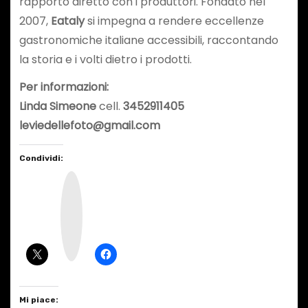
rapporto diretto con i produttori. Fondato nel
2007,
Eataly
si impegna a rendere eccellenze
gastronomiche italiane accessibili, raccontando
la storia e i volti dietro i prodotti.
Per informazioni:
Linda Simeone
cell.
3452911405
leviedellefoto@gmail.com
Condividi:
I
n
s
t
a
g
r
a
m
Mi piace: