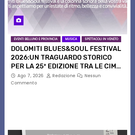
EVENTI BELLUNO E PROVINCIA
MUSICA
SPETTACOLI IN VENETO
DOLOMITI BLUES&SOUL FESTIVAL
2026:UN TRAGUARDO STORICO
PER LA 25ª EDIZIONE TRA LE CIME
PATRIMONIO UNESCO
Ago 7, 2026
Redazione
Nessun
Commento
Il Dolomiti Blues&Soul Festival celebra nel 2026
un traguardo leggendario: la sua 25ª edizione.
Un quarto di secolo di grande musica che torna
a far vibrare il cuore delle Dolomiti…