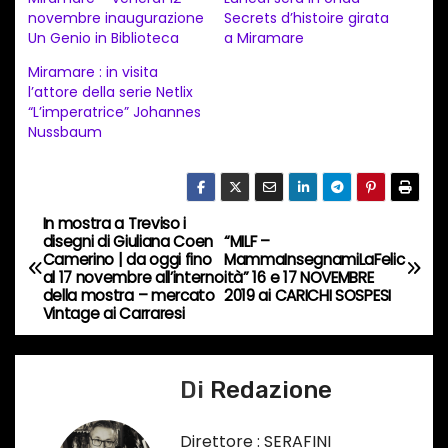
a
novembre inaugurazione
Secrets d’histoire girata
Un Genio in Biblioteca
a Miramare
m
e
Miramare : in visita
l’attore della serie Netlix
n
“L’imperatrice” Johannes
t
Nussbaum
o
i
n
In mostra a Treviso i
N
c
disegni di Giuliana Coen
“MILF –
Camerino | da oggi fino
MammaInsegnamiLaFelic
o
a
al 17 novembre all’interno
ità” 16 e 17 NOVEMBRE
r
della mostra – mercato
2019 ai CARICHI SOSPESI
v
Vintage ai Carraresi
s
o
i
…
Di
Redazione
g
a
Direttore : SERAFINI