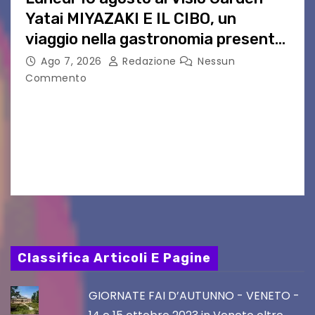
Yatai MIYAZAKI E IL CIBO, un
viaggio nella gastronomia presente
nei film di Hayao Miyazaki!
Ago 7, 2026
Redazione
Nessun
Commento
UDINE – Continuano anche nel mese di agosto
al Visio Garden Yatai gli appuntamenti con la
cucina e la cultura giapponese a cura dello
chef giappo-italiano Sai Fukayama. Lunedì 10…
Classifica Articoli E Pagine
GIORNATE FAI D’AUTUNNO - VENETO -