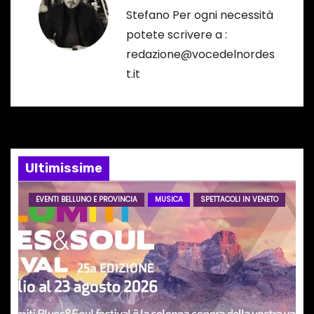
Stefano Per ogni necessità
z
potete scrivere a :
i
redazione@vocedelnordes
t.it
o
n
e
Ultimissime
a
r
EVENTI BELLUNO E PROVINCIA
MUSICA
SPETTACOLI IN VENETO
t
i
c