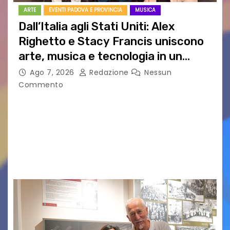
ARTE
EVENTI PADOVA E PROVINCIA
MUSICA
Dall’Italia agli Stati Uniti: Alex
Righetto e Stacy Francis uniscono
arte, musica e tecnologia in un
nuovo progetto internazionale”
Ago 7, 2026
Redazione
Nessun
Commento
Vigonza (Padova), 7 agosto 2026 – Arte
contemporanea, musica internazionale, Made
in Italy e nuove generazioni si sono incontrati
oggi a Vigonza in occasione di un importante
confronto istituzionale dedicato…