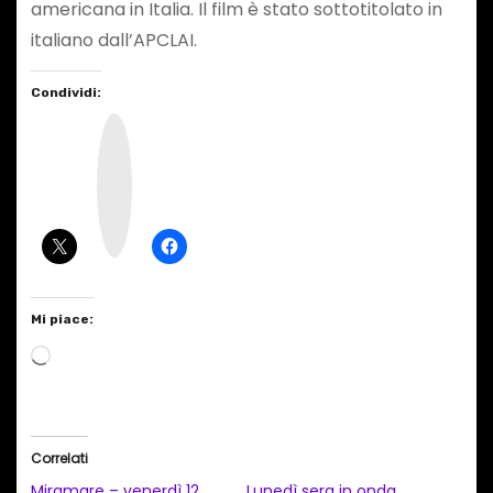
americana in Italia. Il film è stato sottotitolato in
italiano dall’APCLAI.
Condividi:
I
n
s
t
a
g
r
a
m
Mi piace:
C
a
r
i
Correlati
c
Miramare – venerdì 12
Lunedì sera in onda