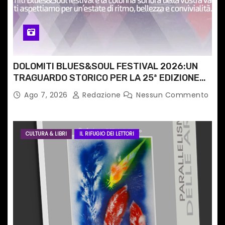
o
l
i
DOLOMITI BLUES&SOUL FESTIVAL 2026:UN
TRAGUARDO STORICO PER LA 25ª EDIZIONE
TRA LE CIME PATRIMONIO UNESCO
Ago 7, 2026
Redazione
Nessun Commento
CULTURA & LIBRI
IL RIFUGIO DEI LETTORI