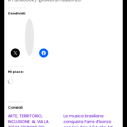
Condividi:
I
n
s
t
a
g
r
a
m
Mi piace:
C
a
r
i
Correlati
c
ARTE, TERRITORIO,
La musica brasiliana
a
INCLUSIONE: AL VIA LA
conquista Farra d’Isonzo