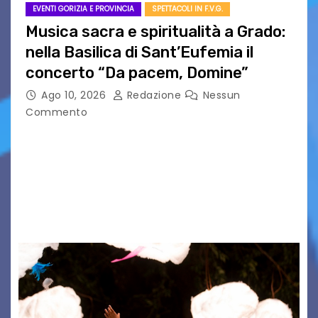
EVENTI GORIZIA E PROVINCIA
SPETTACOLI IN F.V.G.
Musica sacra e spiritualità a Grado:
nella Basilica di Sant’Eufemia il
concerto “Da pacem, Domine”
Ago 10, 2026
Redazione
Nessun
Commento
GRADO — La splendida cornice della Basilica di
Sant’Eufemia a Grado si appresta ad accorrere
un appuntamento di grande spessore artistico
e spirituale. Martedì 11 agosto 2026, a partire
dalle…