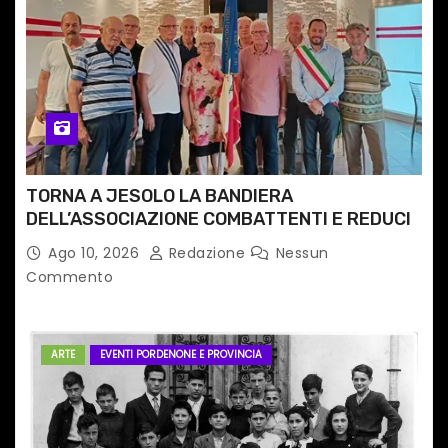
c
o
l
i
TORNA A JESOLO LA BANDIERA
DELL’ASSOCIAZIONE COMBATTENTI E REDUCI
Ago 10, 2026
Redazione
Nessun
Commento
ARTE
EVENTI PORDENONE E PROVINCIA