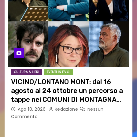
CULTURA & LIBRI
EVENTI IN F.V.G.
VICINO/LONTANO MONT: dal 16
agosto al 24 ottobre un percorso a
tappe nei COMUNI DI MONTAGNA
DEL FVG
Ago 10, 2026
Redazione
Nessun
Commento
VICINO/LONTANO MONT RIPRENDE IL SUO
CAMMINO TRA LE MONTAGNE DEL FRIULI