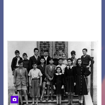
Eletto il nuovo presidente: è Roberto Rugolotto
Un momento di forte valore simbolico e
comunitario per la città di Jesolo. Il sindaco ha
incontrato i rappresentanti delle Associazioni
d’Arma iscritte…