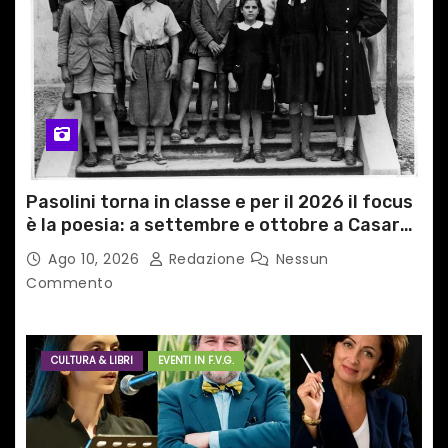
Pasolini torna in classe e per il 2026 il focus
è la poesia: a settembre e ottobre a Casarsa
(Pn) l’originale percorso per docenti delle
Ago 10, 2026
Redazione
Nessun
scuole medie e superiori
Commento
CULTURA & LIBRI
EVENTI IN F.V.G.