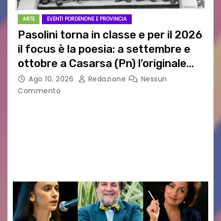
ARTE
EVENTI PORDENONE E PROVINCIA
Pasolini torna in classe e per il 2026
il focus è la poesia: a settembre e
ottobre a Casarsa (Pn) l’originale
percorso per docenti delle scuole
Ago 10, 2026
Redazione
Nessun
medie e superiori
Commento
PIER PAOLO PASOLINI E LA POESIA A SCUOLA
PASOLINI TORNA IN CLASSE: ATTESI A CASARSA
DELLA DELIZIA (PN) DOCENTI DA TUTTA ITALIA
PER “IMPARARE” A INSEGNARE LA POESIA
ATTRAVERSO IL…