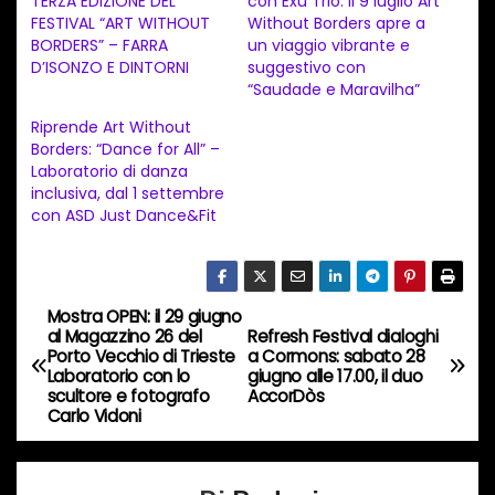
TERZA EDIZIONE DEL
con Exù Trio: il 9 luglio Art
m
FESTIVAL “ART WITHOUT
Without Borders apre a
e
BORDERS” – FARRA
un viaggio vibrante e
n
D’ISONZO E DINTORNI
suggestivo con
“Saudade e Maravilha”
t
Riprende Art Without
o
Borders: “Dance for All” –
i
Laboratorio di danza
n
inclusiva, dal 1 settembre
con ASD Just Dance&Fit
c
o
r
s
Mostra OPEN: il 29 giugno
N
al Magazzino 26 del
Refresh Festival dialoghi
o
Porto Vecchio di Trieste
a Cormons: sabato 28
a
…
Laboratorio con lo
giugno alle 17.00, il duo
scultore e fotografo
AccorDòs
v
Carlo Vidoni
i