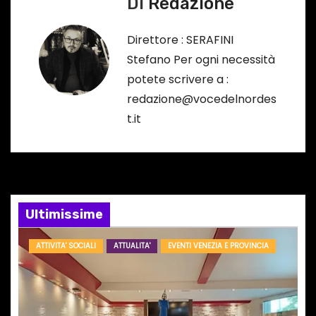
Di
Redazione
g
a
Direttore : SERAFINI
Stefano Per ogni necessità
z
potete scrivere a :
i
redazione@vocedelnordes
t.it
o
n
e
Ultimissime
a
r
ATTIVITA' SOCIALI
ATTUALITA'
EVENTI VENEZIA E PROVINCIA
t
i