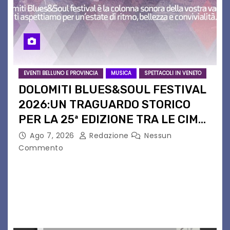
EVENTI BELLUNO E PROVINCIA
MUSICA
SPETTACOLI IN VENETO
DOLOMITI BLUES&SOUL FESTIVAL
2026:UN TRAGUARDO STORICO
PER LA 25ª EDIZIONE TRA LE CIME
PATRIMONIO UNESCO
Ago 7, 2026
Redazione
Nessun
Commento
Il Dolomiti Blues&Soul Festival celebra nel 2026
un traguardo leggendario: la sua 25ª edizione.
Un quarto di secolo di grande musica che torna
a far vibrare il cuore delle Dolomiti…