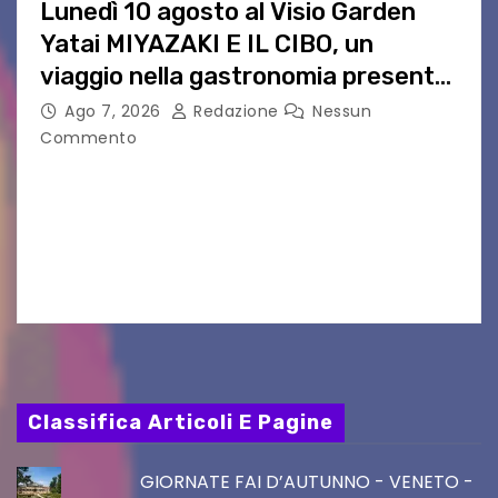
Lunedì 10 agosto al Visio Garden
Yatai MIYAZAKI E IL CIBO, un
viaggio nella gastronomia presente
nei film di Hayao Miyazaki!
Ago 7, 2026
Redazione
Nessun
Commento
UDINE – Continuano anche nel mese di agosto
al Visio Garden Yatai gli appuntamenti con la
cucina e la cultura giapponese a cura dello
chef giappo-italiano Sai Fukayama. Lunedì 10…
Classifica Articoli E Pagine
GIORNATE FAI D’AUTUNNO - VENETO -