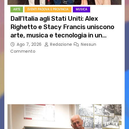
ARTE
EVENTI PADOVA E PROVINCIA
MUSICA
Dall’Italia agli Stati Uniti: Alex
Righetto e Stacy Francis uniscono
arte, musica e tecnologia in un
nuovo progetto internazionale”
Ago 7, 2026
Redazione
Nessun
Commento
Vigonza (Padova), 7 agosto 2026 – Arte
contemporanea, musica internazionale, Made
in Italy e nuove generazioni si sono incontrati
oggi a Vigonza in occasione di un importante
confronto istituzionale dedicato…