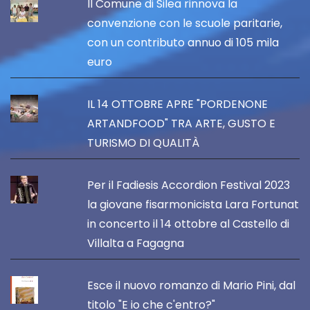
Il Comune di Silea rinnova la
convenzione con le scuole paritarie,
con un contributo annuo di 105 mila
euro
IL 14 OTTOBRE APRE "PORDENONE
ARTANDFOOD" TRA ARTE, GUSTO E
TURISMO DI QUALITÀ
Per il Fadiesis Accordion Festival 2023
la giovane fisarmonicista Lara Fortunat
in concerto il 14 ottobre al Castello di
Villalta a Fagagna
Esce il nuovo romanzo di Mario Pini, dal
titolo "E io che c'entro?"