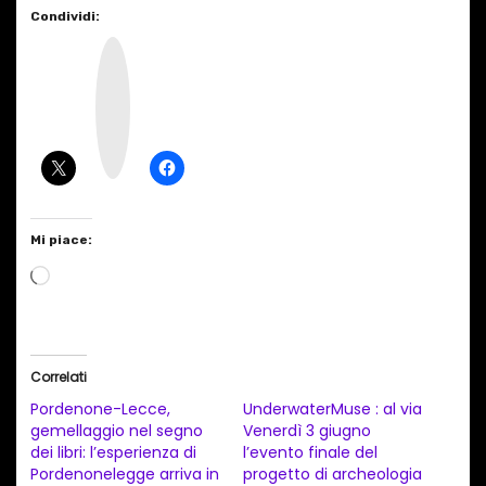
Condividi:
I
n
s
t
a
g
r
a
m
Mi piace:
C
a
r
i
Correlati
c
Pordenone-Lecce,
UnderwaterMuse : al via
a
gemellaggio nel segno
Venerdì 3 giugno
dei libri: l’esperienza di
l’evento finale del
m
Pordenonelegge arriva in
progetto di archeologia