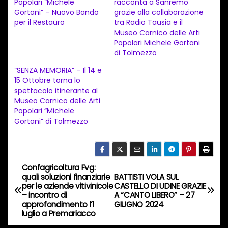
Popolari “Michele
racconta a Sanremo
Gortani” – Nuovo Bando
grazie alla collaborazione
m
per il Restauro
tra Radio Tausia e il
e
Museo Carnico delle Arti
n
Popolari Michele Gortani
di Tolmezzo
t
“SENZA MEMORIA” – Il 14 e
o
15 Ottobre torna lo
i
spettacolo itinerante al
n
Museo Carnico delle Arti
Popolari “Michele
c
Gortani” di Tolmezzo
o
r
s
Confagricoltura Fvg:
N
o
quali soluzioni finanziarie
BATTISTI VOLA SUL
…
per le aziende vitivinicole
CASTELLO DI UDINE GRAZIE
a
– incontro di
A “CANTO LIBERO” – 27
approfondimento l’1
GIUGNO 2024
v
luglio a Premariacco