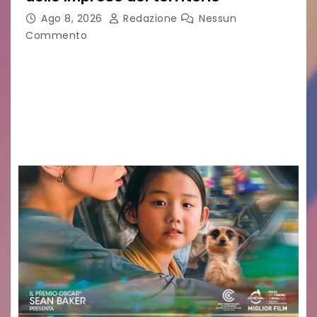
Ago 8, 2026
Redazione
Nessun
Commento
Sommariva: «Una serata che ha restituito il
valore di chi ogni giorno costruisce il Palmarino
con passione, ricerca e lavoro» PALMANOVA, 8
AGOSTO 2026 – È andata oltre ogni
aspettativa…