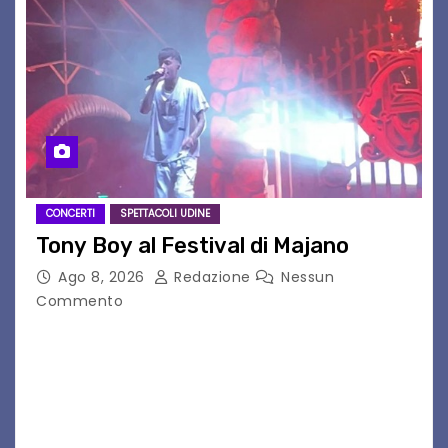
CONCERTI
SPETTACOLI UDINE
Tony Boy al Festival di Majano
Ago 8, 2026
Redazione
Nessun
Commento
Il 7 agosto 2026, il tour estivo di Tony Boy
(ragazzo del 1999 nato a Padova, il cui vero
nome è Antonio Hueber) ha fatto tappa al
Festival di Majano.…