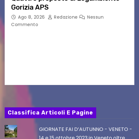
Gorizia APS
Ago 8, 2026
Redazione
Nessun
Commento
Il 25 luglio scadeva la possibilità di fare delle
osservazioni al PRGC di Gorizia in fase di
aggiornamento. Le 4 proposte di Legambiente
Gorizia APS In occasione dell’aggiornamento
del Piano…
Classifica Articoli E Pagine
GIORNATE FAI D’AUTUNNO - VENETO -
14 e 15 ottobre 2023 in Veneto oltre