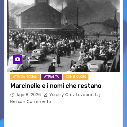
ATTIVITA' SOCIALI
ATTUALITA'
CON IL CUORE
Marcinelle e i nomi che restano
Ago 8, 2026
Yuleisy Cruz Lezcano
Nessun Commento
Tizio, Caio, Sempronio… e poi ancora un nome,
poi un altro, si forma un elenco lungo dal quale i
nomi scappano, scivolano fuori dalla pagina, la