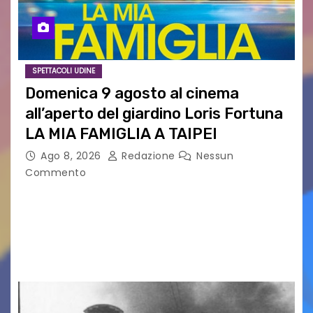
SPETTACOLI UDINE
Domenica 9 agosto al cinema
all’aperto del giardino Loris Fortuna
LA MIA FAMIGLIA A TAIPEI
Ago 8, 2026
Redazione
Nessun
Commento
LA MIA FAMIGLIA A TAIPEI Domenica 9 agosto al
cinema all’aperto delgiardino Loris Fortuna un
racconto teneroe delicato che scalda il cuore!
UDINE – Domenica 9 agosto alle 21.15 torna…