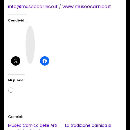
info@museocarnico.it
/
www.museocarnico.it
Condividi:
I
n
s
t
a
g
r
a
m
Mi piace:
C
a
r
i
Correlati
c
Museo Carnico delle Arti
La tradizione carnica si
a