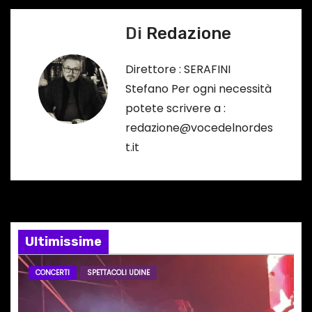
i
Di
Redazione
g
a
Direttore : SERAFINI
Stefano Per ogni necessità
z
potete scrivere a :
i
redazione@vocedelnordes
t.it
o
n
e
Ultimissime
a
r
CONCERTI
SPETTACOLI UDINE
t