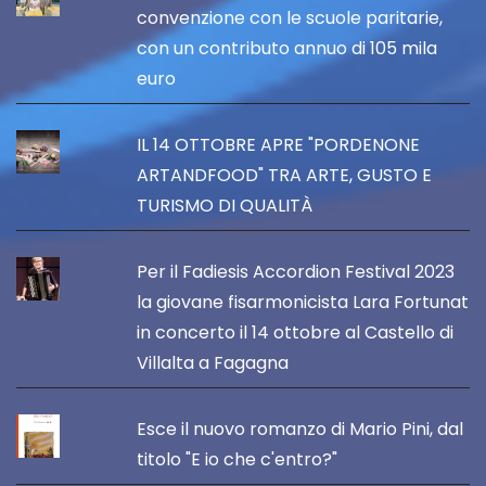
convenzione con le scuole paritarie,
con un contributo annuo di 105 mila
euro
IL 14 OTTOBRE APRE "PORDENONE
ARTANDFOOD" TRA ARTE, GUSTO E
TURISMO DI QUALITÀ
Per il Fadiesis Accordion Festival 2023
la giovane fisarmonicista Lara Fortunat
in concerto il 14 ottobre al Castello di
Villalta a Fagagna
Esce il nuovo romanzo di Mario Pini, dal
titolo "E io che c'entro?"