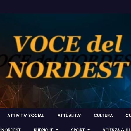
ATTIVITA’ SOCIALI
ATTUALITA’
CULTURA
CU
ONORDEST
RUBRICHE
SPORT
SCIENZA & H