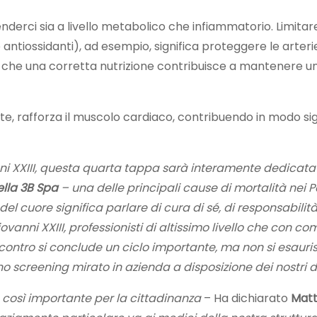
nderci sia a livello metabolico che infiammatorio. Limitare
 e antiossidanti), ad esempio, significa proteggere le arte
re che una corretta nutrizione contribuisce a mantenere u
ante, rafforza il muscolo cardiaco, contribuendo in modo si
nni XXIII, questa quarta tappa sarà interamente dedicata
ella 3B Spa
– una delle principali cause di mortalità nei Pa
e del cuore significa parlare di cura di sé, di responsabili
vanni XXIII, professionisti di altissimo livello che con 
 incontro si conclude un ciclo importante, ma non si esa
no screening mirato in azienda a disposizione dei nostri 
così importante per la cittadinanza
– Ha dichiarato
Matt