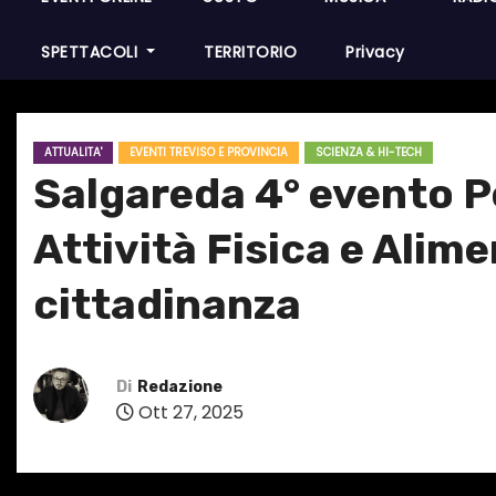
SPETTACOLI
TERRITORIO
Privacy
ATTUALITA'
EVENTI TREVISO E PROVINCIA
SCIENZA & HI-TECH
Salgareda 4° evento P
Attività Fisica e Alim
cittadinanza
Di
Redazione
Ott 27, 2025