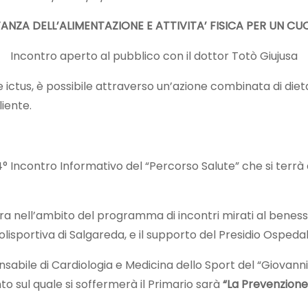
ANZA DELL’ALIMENTAZIONE E ATTIVITA’ FISICA PER UN C
Incontro aperto al pubblico con il dottor Totò Giujusa
 ictus, è possibile attraverso un’azione combinata di dieta
liente.
4° Incontro Informativo del “Percorso Salute” che si terrà a
ra nell’ambito del programma di incontri mirati al beness
Polisportiva di Salgareda, e il supporto del Presidio Ospedal
nsabile di Cardiologia e Medicina dello Sport del “Giovan
to sul quale si soffermerà il Primario sarà
“La Prevenzione