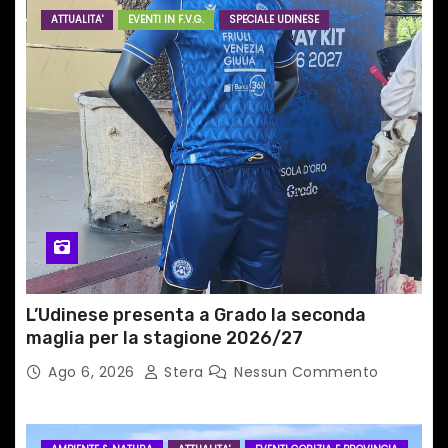
a
ATTUALITA'
EVENTI IN F.V.G.
SPECIALE UDINESE
r
t
i
c
o
l
i
L’Udinese presenta a Grado la seconda
maglia per la stagione 2026/27
Ago 6, 2026
Stera
Nessun Commento