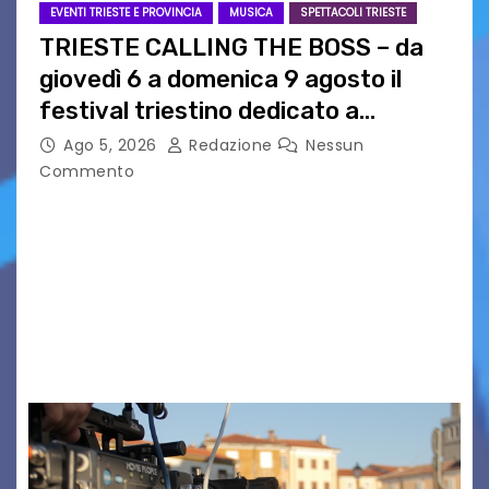
EVENTI TRIESTE E PROVINCIA
MUSICA
SPETTACOLI TRIESTE
TRIESTE CALLING THE BOSS – da
giovedì 6 a domenica 9 agosto il
festival triestino dedicato a
Springsteen
Ago 5, 2026
Redazione
Nessun
Commento
TRIESTE CALLING THE BOSS 2026
Quattordicesima Edizione Dal 6 al 9 agosto 2026
PIAZZA VERDI, SARTORIO, SAN GIUSTO,
AUSONIA… BLOOD BROTHERS, LOVESICK DUO,
BOUND FOR GLORY, RENATO TAMMI, ANTHONY
BASSO,…