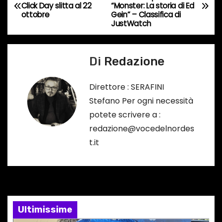
Click Day slitta al 22
“Monster: La storia di Ed
a
r
ottobre
Gein” – Classifica di
JustWatch
s
v
o
i
…
Di
Redazione
g
Direttore : SERAFINI
a
Stefano Per ogni necessità
potete scrivere a :
z
redazione@vocedelnordes
i
t.it
o
n
e
Ultimissime