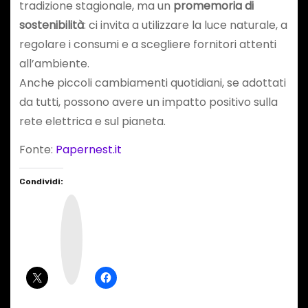
tradizione stagionale, ma un
promemoria di
sostenibilità
: ci invita a utilizzare la luce naturale, a
regolare i consumi e a scegliere fornitori attenti
all’ambiente.
Anche piccoli cambiamenti quotidiani, se adottati
da tutti, possono avere un impatto positivo sulla
rete elettrica e sul pianeta.
Fonte:
Papernest.it
Condividi:
I
n
s
t
a
g
r
a
m