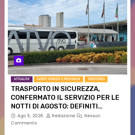
ATTUALITA'
EVENTI VENEZIA E PROVINCIA
TERRITORIO
TRASPORTO IN SICUREZZA,
CONFERMATO IL SERVIZIO PER LE
NOTTI DI AGOSTO: DEFINITI
PERCORSI, FERMATE E ORARIO
Ago 5, 2026
Redazione
Nessun
Commento
Venerdì 7 agosto la prima corsa, obiettivo