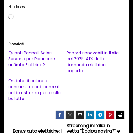
Mi piace:
C
a
r
i
Correlati
c
Quanti Pannelli Solari
Record rinnovabili in Italia
a
Servono per Ricaricare
nel 2025: 41% della
un’Auto Elettrica?
domanda elettrica
m
coperta
e
Ondate di calore e
n
consumi record: come il
t
caldo estremo pesa sulla
bolletta
o
i
n
c
Streaming in Italia: in
N
Bonus auto elettriche: il
vetta “È colpa nostra?” e
o