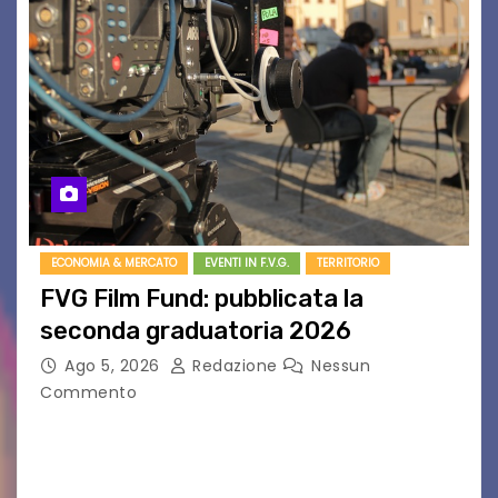
ECONOMIA & MERCATO
EVENTI IN F.V.G.
TERRITORIO
FVG Film Fund: pubblicata la
seconda graduatoria 2026
Ago 5, 2026
Redazione
Nessun
Commento
Aperta la terza e ultima call dell’anno per le
produzioni audiovisive Online gli esiti della
seconda finestra del Film Fund promosso dalla