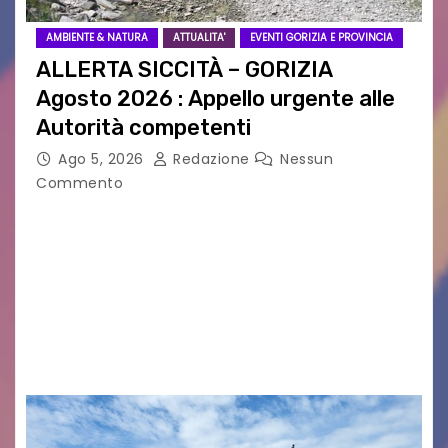
AMBIENTE & NATURA
ATTUALITA'
EVENTI GORIZIA E PROVINCIA
ALLERTA SICCITÀ – GORIZIA
Agosto 2026 : Appello urgente alle
Autorità competenti
Ago 5, 2026
Redazione
Nessun
Commento
Legambiente Gorizia APS e Legambiente
Monfalcone APS “Circolo Ignazio Zanutto”
desiderano attirare l’attenzione della
cittadinanza e delle Autorità competenti sulla
grave siccità che sta colpendo non solo le
campagne e…