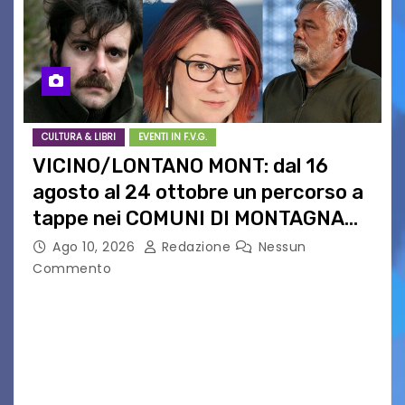
CULTURA & LIBRI
EVENTI IN F.V.G.
VICINO/LONTANO MONT: dal 16
agosto al 24 ottobre un percorso a
tappe nei COMUNI DI MONTAGNA
DEL FVG
Ago 10, 2026
Redazione
Nessun
Commento
VICINO/LONTANO MONT RIPRENDE IL SUO
CAMMINO TRA LE MONTAGNE DEL FRIULI
VENEZIA GIULIA. INCONTRI, PRESENTAZIONI,
PROIEZIONI, SPETTACOLI, LETTURE SCENICHE,
UNA MOSTRA FOTOGRAFICA, VISITE E