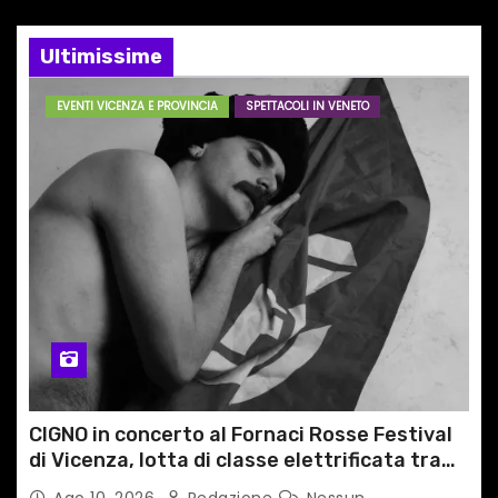
a
Ultimissime
r
EVENTI VICENZA E PROVINCIA
SPETTACOLI IN VENETO
t
i
c
o
l
i
CIGNO in concerto al Fornaci Rosse Festival
di Vicenza, lotta di classe elettrificata tra
sacro e profano