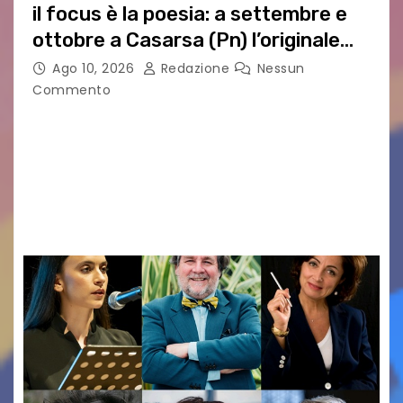
il focus è la poesia: a settembre e
ottobre a Casarsa (Pn) l’originale
percorso per docenti delle scuole
Ago 10, 2026
Redazione
Nessun
medie e superiori
Commento
PIER PAOLO PASOLINI E LA POESIA A SCUOLA
PASOLINI TORNA IN CLASSE: ATTESI A CASARSA
DELLA DELIZIA (PN) DOCENTI DA TUTTA ITALIA
PER “IMPARARE” A INSEGNARE LA POESIA
ATTRAVERSO IL…