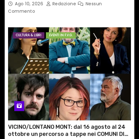
(Pn) l’originale percorso per docenti delle
Ago 10, 2026
Redazione
Nessun
scuole medie e superiori
Commento
CULTURA & LIBRI
EVENTI IN F.V.G.
VICINO/LONTANO MONT: dal 16 agosto al 24
ottobre un percorso a tappe nei COMUNI DI