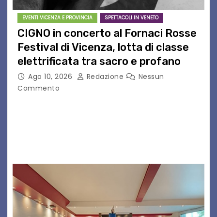
EVENTI VICENZA E PROVINCIA
SPETTACOLI IN VENETO
CIGNO in concerto al Fornaci Rosse
Festival di Vicenza, lotta di classe
elettrificata tra sacro e profano
Ago 10, 2026
Redazione
Nessun
Commento
CIGNO è il progetto del musicista romano Diego
Cignitti, che sabato 29 agosto sarà in scena sul
palco del Fornaci Rosse Festival di Vicenza.
Dopo la partecipazione a Uno maggio…