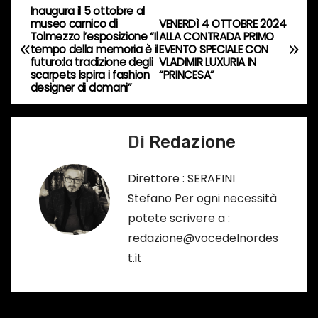
r
Inaugura il 5 ottobre al
N
s
museo carnico di
VENERDì 4 OTTOBRE 2024
Tolmezzo l’esposizione “Il
ALLA CONTRADA PRIMO
a
o
tempo della memoria è il
EVENTO SPECIALE CON
futuro:la tradizione degli
VLADIMIR LUXURIA IN
…
v
scarpets ispira i fashion
“PRINCESA”
designer di domani”
i
g
Di
Redazione
a
Direttore : SERAFINI
z
Stefano Per ogni necessità
potete scrivere a :
i
redazione@vocedelnordes
o
t.it
n
e