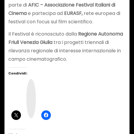
parte di
AFIC – Associazione Festival Italiani di
Cinema
e partecipa ad
EURASF,
rete europea di
festival con focus sul film scientifico.
Il Festival è riconosciuto dalla
Regione Autonoma
Friuli Venezia Giulia
tra i progetti triennali di
rilevanza regionale di interesse internazionale in
campo cinematografico.
Condividi:
I
n
s
t
a
g
r
a
m