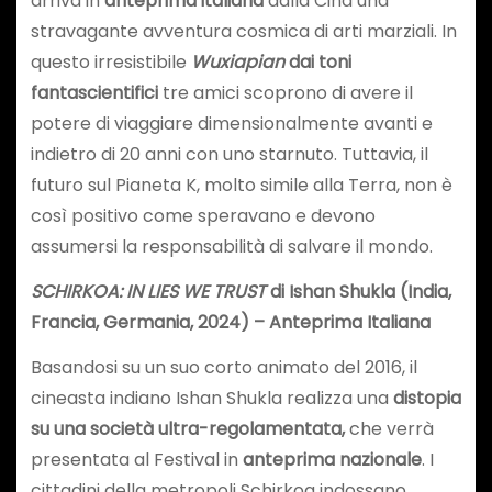
arriva in
anteprima italiana
dalla Cina una
stravagante avventura cosmica di arti marziali. In
questo irresistibile
Wuxiapian
dai toni
fantascientifici
tre amici scoprono di avere il
potere di viaggiare dimensionalmente avanti e
indietro di 20 anni con uno starnuto. Tuttavia, il
futuro sul Pianeta K, molto simile alla Terra, non è
così positivo come speravano e devono
assumersi la responsabilità di salvare il mondo.
SCHIRKOA: IN LIES WE TRUST
di Ishan Shukla (India,
Francia, Germania, 2024) – Anteprima Italiana
Basandosi su un suo corto animato del 2016, il
cineasta indiano Ishan Shukla realizza una
distopia
su una società
ultra-regolamentata,
che verrà
presentata al Festival in
anteprima nazionale
. I
cittadini della metropoli Schirkoa indossano