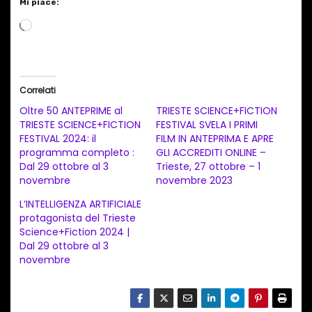
Mi piace:
C
a
r
i
Correlati
c
Oltre 50 ANTEPRIME al
TRIESTE SCIENCE+FICTION
a
TRIESTE SCIENCE+FICTION
FESTIVAL SVELA I PRIMI
FESTIVAL 2024: il
FILM IN ANTEPRIMA E APRE
m
programma completo :
GLI ACCREDITI ONLINE –
e
Dal 29 ottobre al 3
Trieste, 27 ottobre – 1
n
novembre
novembre 2023
t
L’INTELLIGENZA ARTIFICIALE
protagonista del Trieste
o
Science+Fiction 2024 |
i
Dal 29 ottobre al 3
n
novembre
c
o