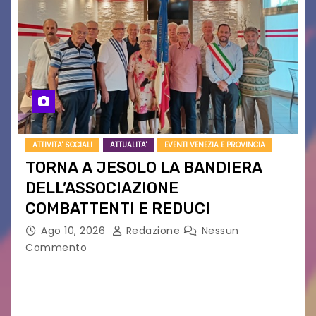
ATTIVITA' SOCIALI
ATTUALITA'
EVENTI VENEZIA E PROVINCIA
TORNA A JESOLO LA BANDIERA
DELL’ASSOCIAZIONE
COMBATTENTI E REDUCI
Ago 10, 2026
Redazione
Nessun
Commento
Eletto il nuovo presidente: è Roberto Rugolotto
Un momento di forte valore simbolico e
comunitario per la città di Jesolo. Il sindaco ha