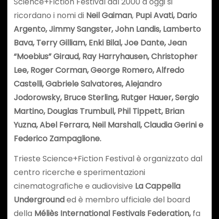
Science+Fiction Festival dal 2000 a oggi si
ricordano i nomi di
Neil Gaiman
,
Pupi Avati, Dario
Argento, Jimmy Sangster, John Landis, Lamberto
Bava, Terry Gilliam, Enki Bilal, Joe Dante, Jean
“Moebius” Giraud, Ray Harryhausen, Christopher
Lee, Roger Corman, George Romero, Alfredo
Castelli, Gabriele Salvatores, Alejandro
Jodorowsky, Bruce Sterling, Rutger Hauer, Sergio
Martino,
Douglas Trumbull, Phil Tippett, Brian
Yuzna, Abel Ferrara, Neil Marshall, Claudia Gerini e
Federico Zampaglione.
Trieste Science+Fiction Festival è organizzato dal
centro ricerche e sperimentazioni
cinematografiche e audiovisive
La Cappella
Underground
ed è membro ufficiale del board
della
Méliès International Festivals Federation,
fa