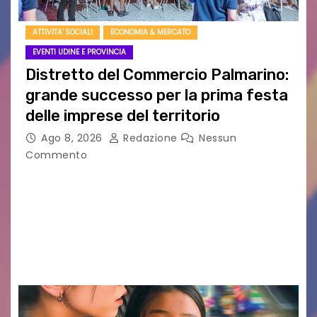
ATTIVITA' SOCIALI
ECONOMIA & MERCATO
EVENTI UDINE E PROVINCIA
Distretto del Commercio Palmarino:
grande successo per la prima festa
delle imprese del territorio
Ago 8, 2026
Redazione
Nessun
Commento
Sommariva: «Una serata che ha restituito il
valore di chi ogni giorno costruisce il Palmarino
con passione, ricerca e lavoro» PALMANOVA, 8
AGOSTO 2026 – È andata oltre ogni
aspettativa…