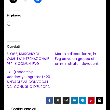
Mi piace:
C
a
r
i
Correlati
c
ELOGE, MARCHIO DI
Marchio d’eccellenza, in
a
QUALITA’ INTERNAZIONALE
Fvg arriva un gruppo di
PER 18 COMUNI FVG
amministratori slovacchi
m
e
LAP (Leadership
Academy Programe) : 20
n
SINDACI FVG CONVOCATI
t
DAL CONSIGLIO D’EUROPA
o
i
n
Continuano gli