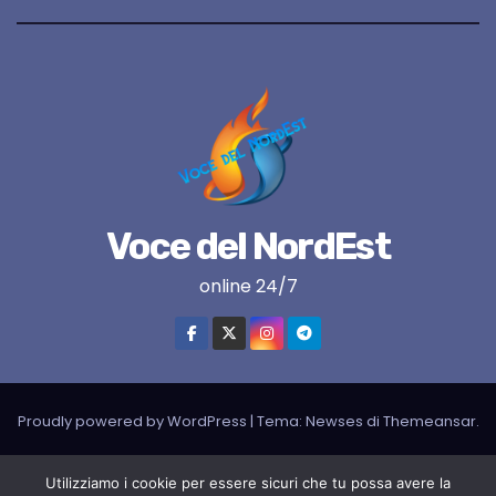
Voce del NordEst
online 24/7
Proudly powered by WordPress
|
Tema:
Newses
di
Themeansar
.
VNE su instagram
VNE su Twitter
VNE su FB
Blogger
Utilizziamo i cookie per essere sicuri che tu possa avere la