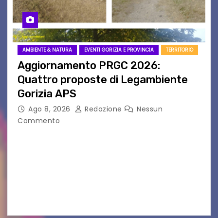
AMBIENTE & NATURA
EVENTI GORIZIA E PROVINCIA
TERRITORIO
Aggiornamento PRGC 2026:
Quattro proposte di Legambiente
Gorizia APS
Ago 8, 2026
Redazione
Nessun
Commento
Il 25 luglio scadeva la possibilità di fare delle
osservazioni al PRGC di Gorizia in fase di
aggiornamento. Le 4 proposte di Legambiente
Gorizia APS In occasione dell’aggiornamento
del Piano…