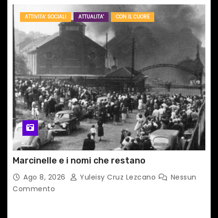
ATTIVITA' SOCIALI
ATTUALITA'
CON IL CUORE
Marcinelle e i nomi che restano
Ago 8, 2026
Yuleisy Cruz Lezcano
Nessun
Commento