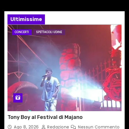
a
r
Ultimissime
t
CONCERTI
SPETTACOLI UDINE
i
c
o
l
i
Tony Boy al Festival di Majano
Ago 8, 2026
Redazione
Nessun Commento