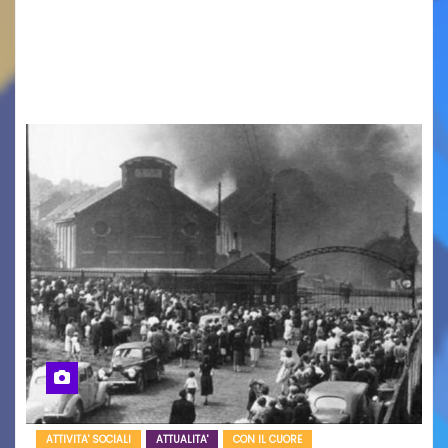
cinema all’aperto delgiardino Loris Fortuna un
racconto teneroe delicato che scalda il cuore!
UDINE – Domenica 9 agosto alle 21.15 torna…
ATTIVITA' SOCIALI
ATTUALITA'
CON IL CUORE