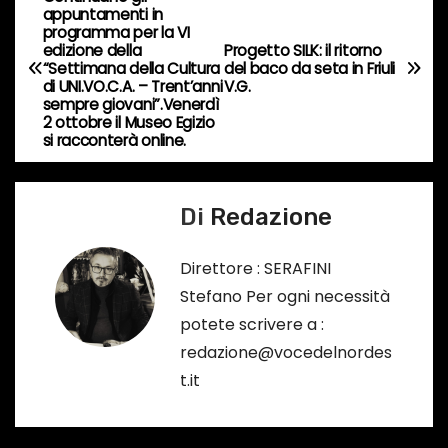
N
c
appuntamenti in
programma per la VI
o
a
edizione della
Progetto SILK: il ritorno
r
“Settimana della Cultura
del baco da seta in Friuli
v
di UNI.VO.C.A. – Trent’anni
V.G.
s
sempre giovani”.Venerdì
o
2 ottobre il Museo Egizio
i
si racconterà online.
…
g
a
Di
Redazione
z
Direttore : SERAFINI
i
Stefano Per ogni necessità
potete scrivere a :
o
redazione@vocedelnordes
n
t.it
e