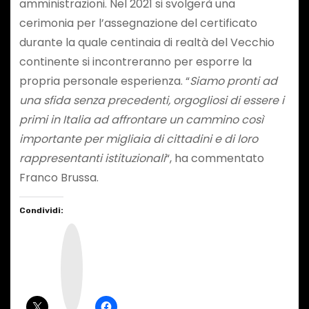
amministrazioni. Nel 2021 si svolgerà una
cerimonia per l’assegnazione del certificato
durante la quale centinaia di realtà del Vecchio
continente si incontreranno per esporre la
propria personale esperienza. “
Siamo pronti ad
una sfida senza precedenti, orgogliosi di essere i
primi in Italia ad affrontare un cammino così
importante per migliaia di cittadini e di loro
rappresentanti istituzionali
“, ha commentato
Franco Brussa.
Condividi:
I
n
s
t
a
g
r
a
m