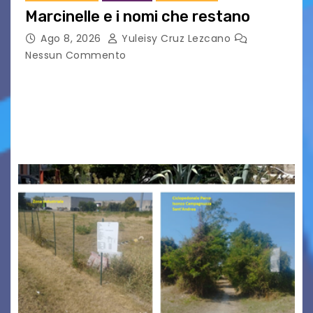
Marcinelle e i nomi che restano
Ago 8, 2026
Yuleisy Cruz Lezcano
Nessun Commento
Tizio, Caio, Sempronio… e poi ancora un nome,
poi un altro, si forma un elenco lungo dal quale i
nomi scappano, scivolano fuori dalla pagina, la
carta che non basta…